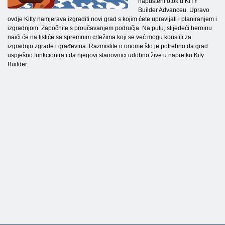
napušteni otok u KITY
Builder Advanceu. Upravo
ovdje Kitty namjerava izgraditi novi grad s kojim ćete upravljati i planiranjem i
izgradnjom. Započnite s proučavanjem područja. Na putu, slijedeći heroinu
naići će na listiće sa spremnim crtežima koji se već mogu koristiti za
izgradnju zgrade i građevina. Razmislite o onome što je potrebno da grad
uspješno funkcionira i da njegovi stanovnici udobno žive u napretku Kity
Builder.