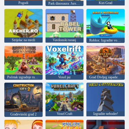
Pogodi
Kizi Grad
Park dinosaura: Jurski svijet
Strijelac na mreži
Vavilonski toranj
Roblox: Izgradite vodeni tobogan
Početak izgradnje rudnika Obbi
Voxel jaz
Grad Divljeg zapada: simulator gradnje
Voxel Craft
Izgradite neboder!
Građevinski grad 2