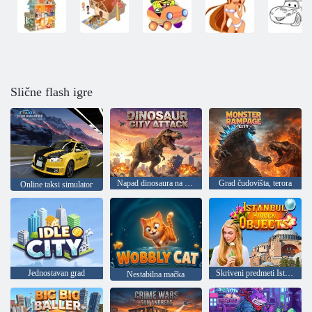
Slične flash igre
Napad dinosaura na grad
Grad čudovišta, terora
Online taksi simulator
Jednostavan grad
Skriveni predmeti Istanbul
Nestabilna mačka