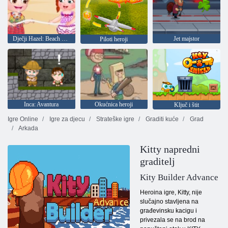
Dječji Hazel: Beach party
Jet majstor
Piloti heroji
Inca: Avantura
Okućnica heroji
Ključ i štit
Igre Online
Igre za djecu
Strateške igre
Graditi kuće
Grad
Arkada
Kitty napredni
graditelj
Kity Builder Advance
Heroina igre, Kitty, nije
slučajno stavljena na
građevinsku kacigu i
privezala se na brod na