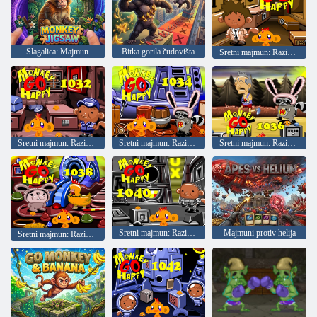
Slagalica: Majmun
Bitka gorila čudovišta
Sretni majmun: Razina 1030
Sretni majmun: Razina 1032
Sretni majmun: Razina 1034
Sretni majmun: Razina 1036
Sretni majmun: Razina 1040
Majmuni protiv helija
Sretni majmun: Razina 1038