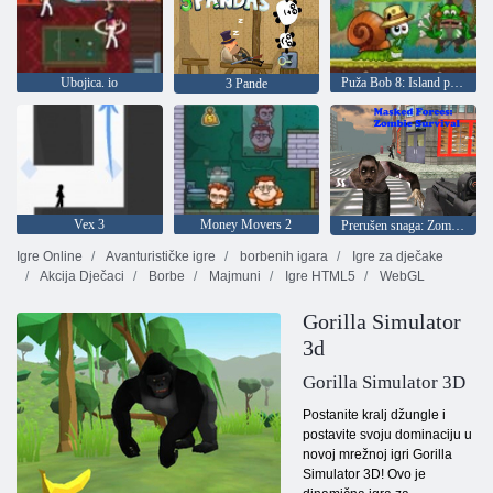
Ubojica. io
Puža Bob 8: Island priča
3 Pande
Vex 3
Money Movers 2
Prerušen snaga: Zombi Survival
Igre Online
Avanturističke igre
borbenih igara
Igre za dječake
Akcija Dječaci
Borbe
Majmuni
Igre HTML5
WebGL
Gorilla Simulator
3d
Gorilla Simulator 3D
Postanite kralj džungle i
postavite svoju dominaciju u
novoj mrežnoj igri Gorilla
Simulator 3D! Ovo je