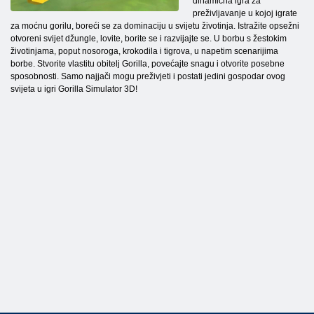
dinamična igra za
preživljavanje u kojoj igrate
za moćnu gorilu, boreći se za dominaciju u svijetu životinja. Istražite opsežni
otvoreni svijet džungle, lovite, borite se i razvijajte se. U borbu s žestokim
životinjama, poput nosoroga, krokodila i tigrova, u napetim scenarijima
borbe. Stvorite vlastitu obitelj Gorilla, povećajte snagu i otvorite posebne
sposobnosti. Samo najjači mogu preživjeti i postati jedini gospodar ovog
svijeta u igri Gorilla Simulator 3D!