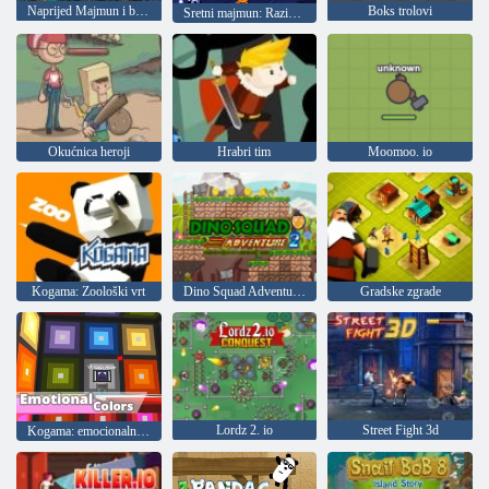
Naprijed Majmun i banana!
Boks trolovi
Sretni majmun: Razina 1042
Okućnica heroji
Hrabri tim
Moomoo. io
Kogama: Zoološki vrt
Dino Squad Adventure 2
Gradske zgrade
Lordz 2. io
Street Fight 3d
Kogama: emocionalne boje