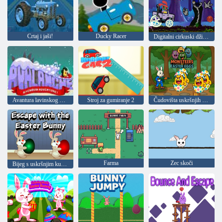
Crtaj i jaši!
Ducky Racer
Digitalni cirkuski džip avantura
Avantura lavinskog pingvina
Stroj za gumiranje 2
Čudovišta uskršnjih jaja
Farma
Zec skoči
Bijeg s uskršnjim kunićem