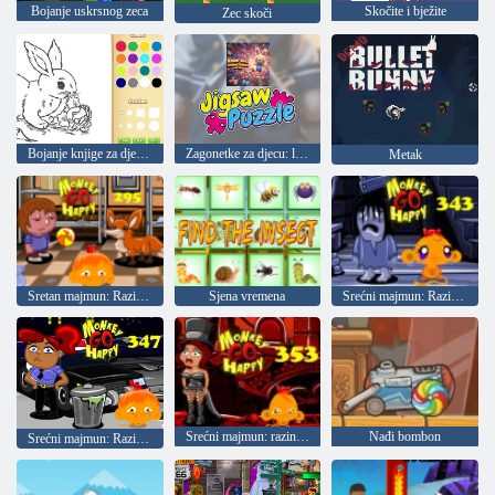
Bojanje uskrsnog zeca
Skočite i bježite
Zec skoči
Bojanje knjige za djecu: Zec
Zagonetke za djecu: lutkar zec
Metak
Sretan majmun: Razina 295
Sjena vremena
Srećni majmun: Razina 343
Srećni majmun: razina 353
Nađi bombon
Srećni majmun: Razina 347