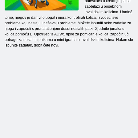
poteškoća u kretanju, pa se
zaobilazi u posebnom
invalidskim kolicima. Unatoč
tome, njegov je dan vrlo bogat i mora kontrolirati kolica, izvodeći sve
probleme koji nastaju i rješavaju probleme. Možete ispuniti neke zadatke za
njega i započeti s pronalaženjem deset nestalih patki. Sjednite junaka u
kolica pomoću E. Upotrijebite ADWS tipke za pomicanje kolica, započinjući
potragu za nestalim patkama u mini igrama u invalidskim kolicima. Nakon što
ispunite zadatak, dobit ćete novi.