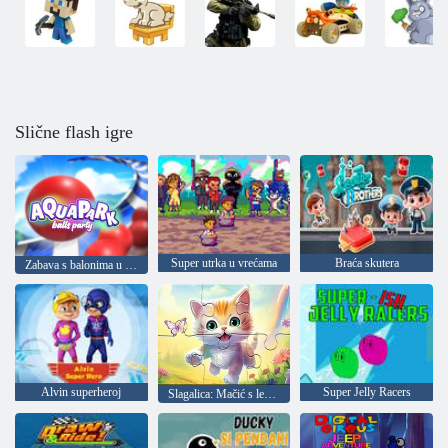
Slične flash igre
Super utrka u vrećama
Braća skutera
Zabava s balonima u vodenom parku
Alvin superheroj
Super Jelly Racers
Slagalica: Mačić s leptirom