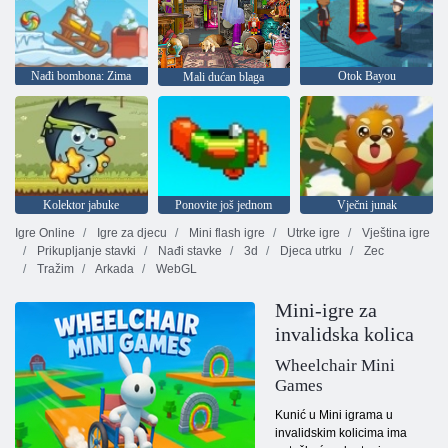
Nađi bombona: Zima
Otok Bayou
Mali dućan blaga
Kolektor jabuke
Ponovite još jednom
Vječni junak
Igre Online
Igre za djecu
Mini flash igre
Utrke igre
Vještina igre
Prikupljanje stavki
Nađi stavke
3d
Djeca utrku
Zec
Tražim
Arkada
WebGL
Mini-igre za
invalidska kolica
Wheelchair Mini
Games
Kunić u Mini igrama u
invalidskim kolicima ima