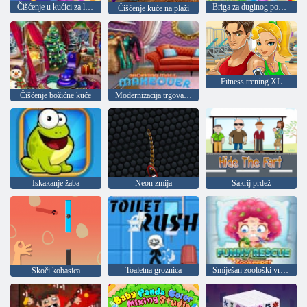
Čišćenje u kućici za lutke
Briga za duginog ponija
Čišćenje kuće na plaži
Fitness trening XL
Čišćenje božićne kuće
Modernizacija trgovačkog centra
Iskakanje žaba
Neon zmija
Sakrij prdež
Toaletna groznica
Smiješan zoološki vrt za spašavanje
Skoči kobasica