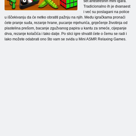
set antistresnih mini igara.
Tradicionalno ih je dvanaest
i već su poslagani na police
u iščekivanju da će netko obratiti pažnju na njih. Među igračkama pronaći
ćete pranje suđa, rezanje hrane, pucanje mjehurića, gnječenje životinja od
plastelina prešom, bacanje zgužvanog papira u kantu za smeće, cijepanje
drva, rezanje kolačića i tako dalje. Po slici igre shvatit ćete o čemu se radi i
lako možete odabrati ono što vam se sviđa u Mini ASMR Relaxing Games.