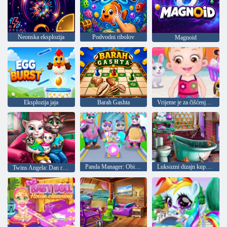
Neonska eksplozija
Podvodni ribolov
Magnoid
Eksplozija jaja
Barah Gashta
Vrijeme je za čišćenje za bebe Hazel
Panda Manager: Obitelj Supermarket
Luksuzni dizajn kupaonice
Twins Angela: Dan roditelja