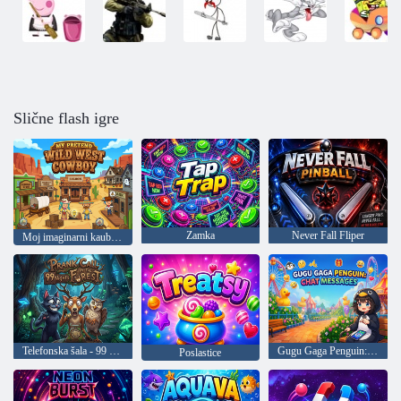
Slične flash igre
Zamka
Never Fall Fliper
Moj imaginarni kauboj Divljeg zapada
Telefonska šala - 99 noći u šumi
Gugu Gaga Penguin: Poruke chata
Poslastice