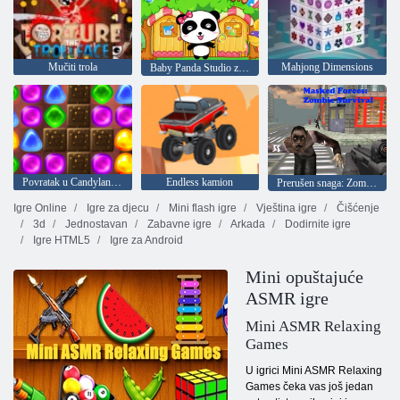
Mučiti trola
Mahjong Dimensions
Baby Panda Studio za miješanje boja
Povratak u Candyland 2
Endless kamion
Prerušen snaga: Zombi Survival
Igre Online
Igre za djecu
Mini flash igre
Vještina igre
Čišćenje
3d
Jednostavan
Zabavne igre
Arkada
Dodirnite igre
Igre HTML5
Igre za Android
Mini opuštajuće
ASMR igre
Mini ASMR Relaxing
Games
U igrici Mini ASMR Relaxing
Games čeka vas još jedan