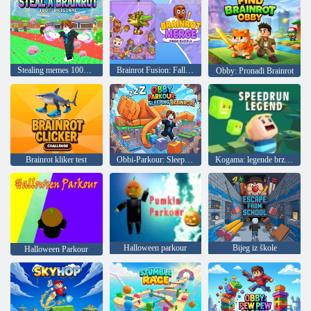
Stealing memes 100% originalni
Brainrot Fusion: Falling Puzzle
Obby: Pronađi Brainrot
Brainrot kliker test
Obbi-Parkour: Sleeping Brainrot
Kogama: legende brzine
Halloween parkour
Bijeg iz škole
Halloween Parkour