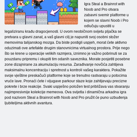
Igra Steal a Brainrot with
Noob and Pro otvara
zabavni svemir platforme u
kojem se slavni Noob i Pro
odlučuju upustiti u
legaliziranu krađu dragocjenosti. U ovom neobičnom svijetu pljačka se
pretvara u glavni zanat, a vaš glavni cilj je napuniti svoj osobni stožer
memovima talijanskog mozga. Da biste postigli uspjeh, morat ćete aktivno
oduzimati ove artefakte drugim stanovnicima virtualnog prostora. Prije nego
što se krene u operacije velikih razmjera, iznimno je važno pobrinuti se za
pouzdanu pripremu i okupiti tim odanih saveznika. Morate posjetiti posebne
zone dizajnirane za akumulaciju resursa. Zarađivanje novčića zahtijeva
maksimalnu koncentraciju i spretnost u kontroli vašeg karaktera. Pokažite
svoje vještine preskačući platforme koje se trenutno rastvaraju u potocima
vruće lave. Pronaći ćete i vijugave parkour staze koje zahtijevaju precizne
pokrete i brze reakcije. Svaki uspješno položen test približava vas stvaranju
najimpresivnije kolekcije memeova. Ova svijetla i dinamična arkadna igra
pod nazivom Steal a Brainrot with Noob and Pro pružit će puno uzbuđenja
ljubiteljima aktivnih avantura.