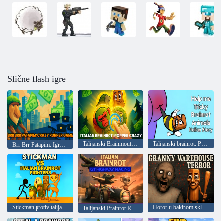
Slične flash igre
Talijanski Brainmouth: Crazy Popper
Talijanski brainrot: Pomozite mi
Brr Brr Patapim: Igra ludog trkača
Stickman protiv talijanskog mozga
Horor u bakinom skladištu
Talijanski Brainrot Road Racing GT