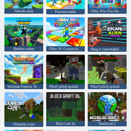
Nebeski skok
Obby: Pew Pew blokovi
Posrnuća utrka
Beeblox online
Obby 30: Groznica boja
Bijeg iz vanzemaljskog zatvora
Stickman Parkour: Block Adventure
Piksel pištolj apokalipsa 6
Piksel pištolj apokalipsa 2
Blok Craft 3d
Worldcraft 2
Obrtnički svijet