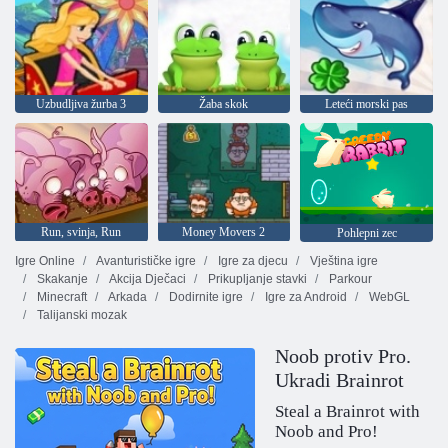
Uzbudljiva žurba 3
Žaba skok
Leteći morski pas
Run, svinja, Run
Money Movers 2
Pohlepni zec
Igre Online
Avanturističke igre
Igre za djecu
Vještina igre
Skakanje
Akcija Dječaci
Prikupljanje stavki
Parkour
Minecraft
Arkada
Dodirnite igre
Igre za Android
WebGL
Talijanski mozak
Noob protiv Pro.
Ukradi Brainrot
Steal a Brainrot with
Noob and Pro!