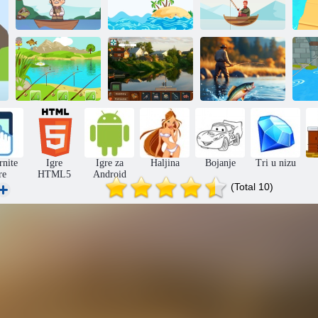
Duboko
ribolovno
Kliknite na ribu
Majstor ribar
Ribolov za tri
Ribolov na
R
ribolovne šipke
ruskom
Ribe kiša 2
rnite
Igre
Igre za
Haljina
Bojanje
Tri u nizu
re
HTML5
Android
(Total 10)