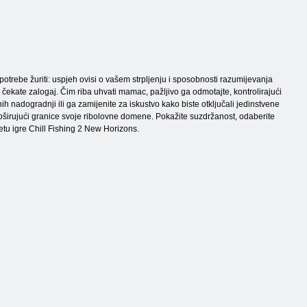
otrebe žuriti: uspjeh ovisi o vašem strpljenju i sposobnosti razumijevanja
k čekate zalogaj. Čim riba uhvati mamac, pažljivo ga odmotajte, kontrolirajući
 nadogradnji ili ga zamijenite za iskustvo kako biste otključali jedinstvene
, proširujući granice svoje ribolovne domene. Pokažite suzdržanost, odaberite
etu igre Chill Fishing 2 New Horizons.