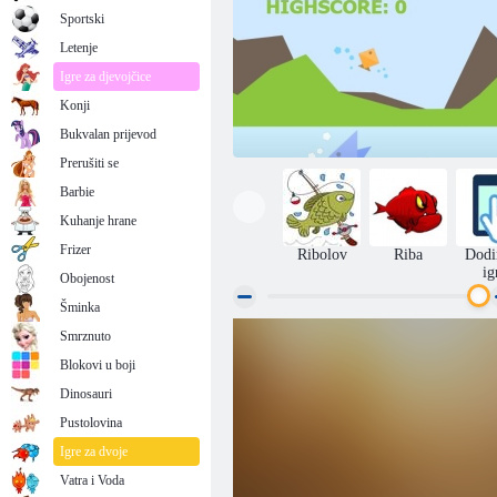
Sportski
Letenje
Igre za djevojčice
Konji
Bukvalan prijevod
Prerušiti se
Barbie
Kuhanje hrane
Frizer
Ribolov
Riba
Dodi
ig
Obojenost
Šminka
Smrznuto
Ribarstvo
Blokovi u boji
Dinosauri
Pustolovina
Igre za dvoje
Vatra i Voda