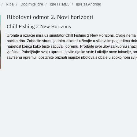
Riba
Dodirnite igre
Igre HTML5
Igre za Android
Ribolovni odmor 2. Novi horizonti
Mahjong
Orange ranč
Fortuna
Gems: Bubbles
Chill Fishing 2 New Horizons
Uronite u ozračje mira uz simulator Chill Fishing 2 New Horizons. Ovdje nema p
navika riba. Zabacite strunu jednim klikom i uživajte u slikovitim pogledima do
napetost konca kako biste sačuvali opremu. Prodajte svoj ulov za kupnju snažnih
vještine. Poboljšajte svoju opremu, lovite rijetke vrste i otkrijte nove lokacije
savršenu opremu i postanite priznati majstor ribolova s obale u spokojnom svij