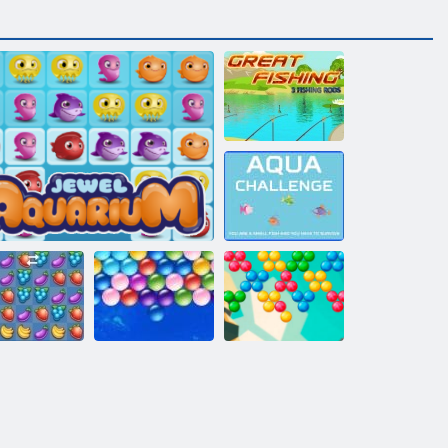
Veliki ribolov
Problem s
vodom
Beskonačni
Bubble Shooter:
na drobljenje
Akvarij dragulja
mjehurići
Infinity