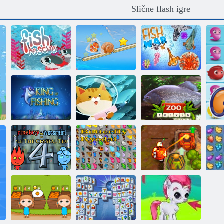
Slične flash igre
Riba za
spašavanje
Pustite ribu
Rat ribe
Mačka hvata
Kralj ribolova
ribu
Zoološki vrt
Vatra i Voda 4
Leptir kyodai
Prokleto blago 2
Voć