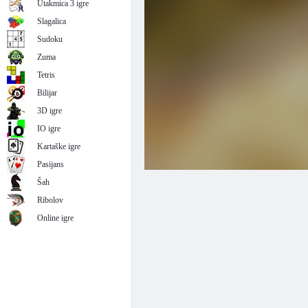
Utakmica 3 igre
Slagalica
Sudoku
Zuma
Tetris
Bilijar
3D igre
IO igre
Kartaške igre
Pasijans
Šah
Ribolov
Online igre