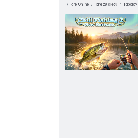
Igre Online
Igre za djecu
Ribolov
Fuzija ribe