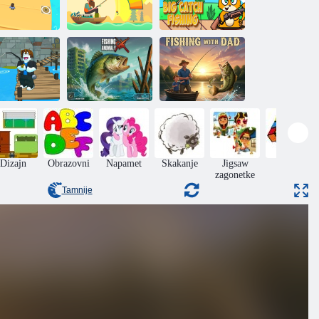
Morski
Ribolov je veliki
gospodari
Riblja orbita
ulov
oblox: Ulovi
Nenormalan
ribu!
ribolov
Pecanje s tatom
Dizajn
Obrazovni
Napamet
Skakanje
Jigsaw
Puzzle
zagonetke
Tamnije