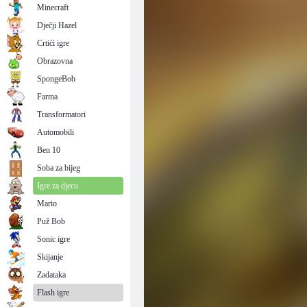
Minecraft
Dječji Hazel
Crtići igre
Obrazovna
SpongeBob
Farma
Transformatori
Automobili
Ben 10
Soba za bijeg
Igre za djecu
Mario
Puž Bob
Sonic igre
Skijanje
Zadataka
Flash igre