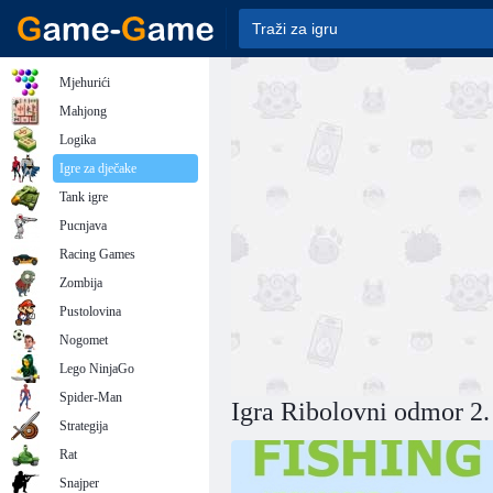
Mjehurići
Mahjong
Logika
Igre za dječake
Tank igre
Pucnjava
Racing Games
Zombija
Pustolovina
Nogomet
Lego NinjaGo
Spider-Man
Igra Ribolovni odmor 2.
Strategija
Rat
Snajper