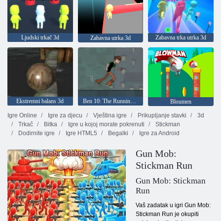
Ljudski trkač 3d
Zabavna trka utrka 3d
Zabavna utrka 3d
Ekstremni balans 3d
Ben 10: The Running Man
Bloumen
Igre Online
Igre za djecu
Vještina igre
Prikupljanje stavki
3d
Trkač
Bitka
Igre u kojoj morate pokrenuti
Stickman
Dodirnite igre
Igre HTML5
Begalki
Igre za Android
Gun Mob:
Stickman Run
Gun Mob: Stickman
Run
Vaš zadatak u igri Gun Mob:
Stickman Run je okupiti