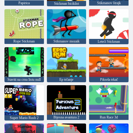
Papirica
Stikmanov štrajk
Stickman biciklist
Rope Stickman
Stikmanov mozaik
Leteći Stickman
Staviti na crnu listu null
Ep trčanje
Piksela trkač
Bijesna avantura 2
Run Race 3d
Super Mario Rush 2