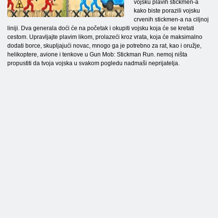
vojsku plavih stickmen-a
kako biste porazili vojsku
crvenih stickmen-a na ciljnoj
liniji. Dva generala doći će na početak i okupiti vojsku koja će se kretati
cestom. Upravljajte plavim likom, prolazeći kroz vrata, koja će maksimalno
dodati borce, skupljajući novac, mnogo ga je potrebno za rat, kao i oružje,
helikoptere, avione i tenkove u Gun Mob: Stickman Run. nemoj ništa
propustiti da tvoja vojska u svakom pogledu nadmaši neprijatelja.