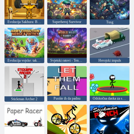
Evolucija Sakhura: Bitke šefova
Superheroj Survivor
Tusg
Evolucija vojske: taktika i fuzija
Svjetski ratovi - Tenkovi
Herojski impuls
Pustite ih da padnu
Odskočna daska za stikmenu
Stickman Archer 2