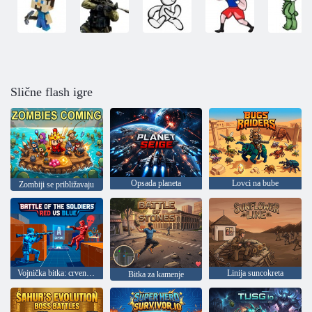
Slične flash igre
Opsada planeta
Lovci na bube
Zombiji se približavaju
Vojnička bitka: crveni protiv plavih
Linija suncokreta
Bitka za kamenje