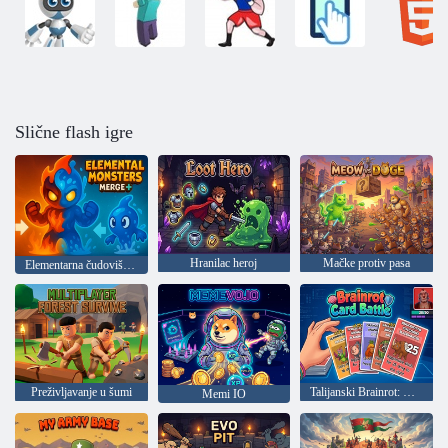
Slične flash igre
Hranilac heroj
Mačke protiv pasa
Elementarna čudovišta: Fuzija
Preživljavanje u šumi
Talijanski Brainrot: Card Battle
Memi IO