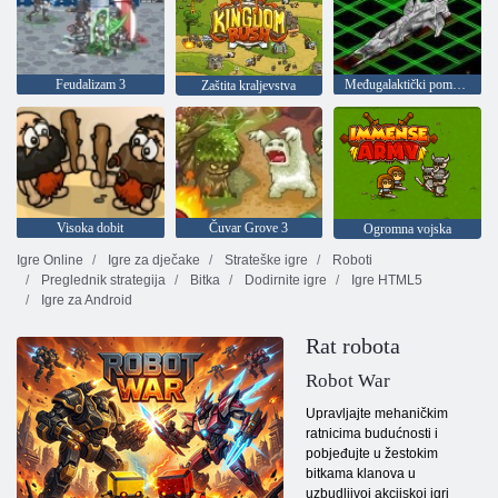
Feudalizam 3
Međugalaktički pomorske bitke
Zaštita kraljevstva
Visoka dobit
Čuvar Grove 3
Ogromna vojska
Igre Online
Igre za dječake
Strateške igre
Roboti
Preglednik strategija
Bitka
Dodirnite igre
Igre HTML5
Igre za Android
Rat robota
Robot War
Upravljajte mehaničkim
ratnicima budućnosti i
pobjeđujte u žestokim
bitkama klanova u
uzbudljivoj akcijskoj igri