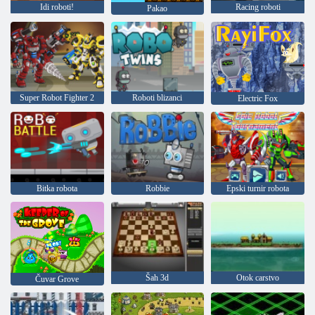
Idi roboti!
Racing roboti
Pakao
Super Robot Fighter 2
Roboti blizanci
Electric Fox
Bitka robota
Robbie
Epski turnir robota
Šah 3d
Otok carstvo
Čuvar Grove