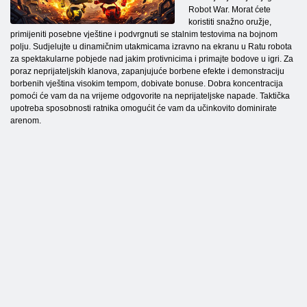
Robot War. Morat ćete
koristiti snažno oružje,
primijeniti posebne vještine i podvrgnuti se stalnim testovima na bojnom
polju. Sudjelujte u dinamičnim utakmicama izravno na ekranu u Ratu robota
za spektakularne pobjede nad jakim protivnicima i primajte bodove u igri. Za
poraz neprijateljskih klanova, zapanjujuće borbene efekte i demonstraciju
borbenih vještina visokim tempom, dobivate bonuse. Dobra koncentracija
pomoći će vam da na vrijeme odgovorite na neprijateljske napade. Taktička
upotreba sposobnosti ratnika omogućit će vam da učinkovito dominirate
arenom.