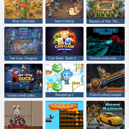
Moja vojna baza
Jama evolucije
Banners of War: The Last Stand
Star Gear: Dungeon
Card Battle: Battle Arena
Neonska tenkovska arena
Raznijeti ga 2
Počevši pištolj manijak
Varalica među patkama online