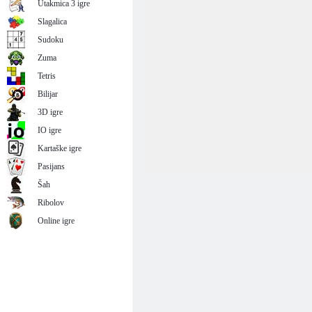
Utakmica 3 igre
Slagalica
Sudoku
Zuma
Tetris
Bilijar
3D igre
IO igre
Kartaške igre
Pasijans
Šah
Ribolov
Online igre