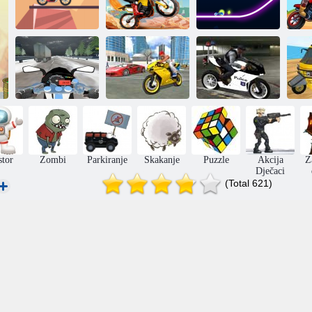
Moto utrka na
Biker Line
plaži
Jahač
Pravi gangster:
Policijski Moto
Veliki gradski
Simulator 3D
Tu
Moto promet
simulator
Super Trick
stor
Zombi
Parkiranje
Skakanje
Puzzle
Akcija
Z
Dječaci
(Total 621)