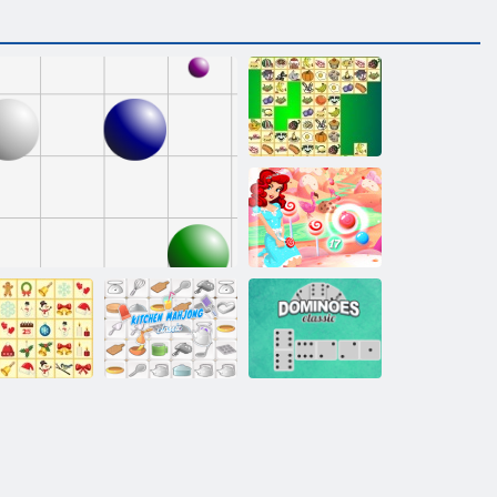
Kris Mahjong
Bombona
mjehurići
Kuhinja
ićni mahjong
Linije 98
Mahjong
Klasični domini