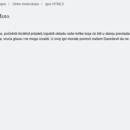
igre
Utrke motocikala
Igre HTML5
Moto
Shooter
Šumski
mjehurića html5
Jewels Blitz 3
mjehurići
 početnik biciklist prijatelj izgubiti okladu vaše tvrtke koja će biti u stanju prevlada
Da, vruća glava i ne mogu izvaliti. U ovoj igri morate pomoći našem Daredevil da ne p