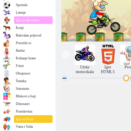
Sportski
Letenje
Igre za djevojčice
Konji
Bukvalan prijevod
Prerušiti se
Barbie
Kuhanje hrane
Frizer
Utrke
Igre
Pro
motocikala
HTML5
Obojenost
Šminka
Smrznuto
Podvig motociklisti
Blokovi u boji
Dinosauri
Pustolovina
Igre za dvoje
Vatra i Voda