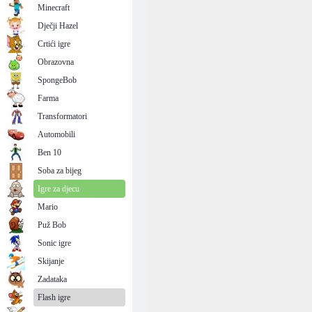
Minecraft
Dječji Hazel
Crtići igre
Obrazovna
SpongeBob
Farma
Transformatori
Automobili
Ben 10
Soba za bijeg
Igre za djecu
Mario
Puž Bob
Sonic igre
Skijanje
Zadataka
Flash igre