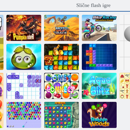
Slične flash igre
Motociklističke
Avanturistička
vratolomije:
igra utrkivanja
Jahač bundeve
utrka
motocikala
Avantura sočnih
Zlatna groznica:
plodova
Treasure Hunter
Tentriks
Pomorska borba
Onet Connect
Aqua blitz
Bož