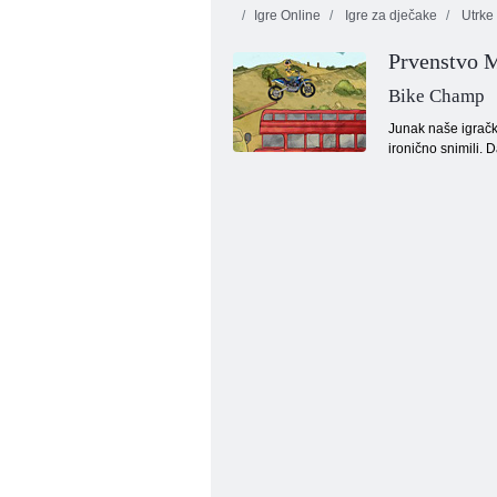
Igre Online
Igre za dječake
Utrke 
Prvenstvo 
Bike Champ
Junak naše igračke,
ironično snimili. 
Juicy linija