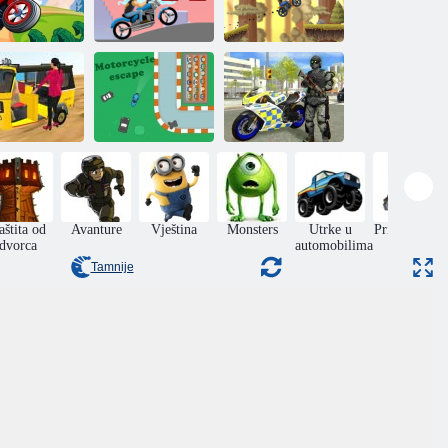
X-Test Racing:
Ekstremni
Avantura na
biciklisti
Moto utrka
planinama
Simulator
k auto rikša
Bijeg od
motocikla
2020
motocikla
gradske policije
aštita od
Avanture
Vještina
Monsters
Utrke u
Prikupljanje
dvorca
automobilima
stavki
Tamnije