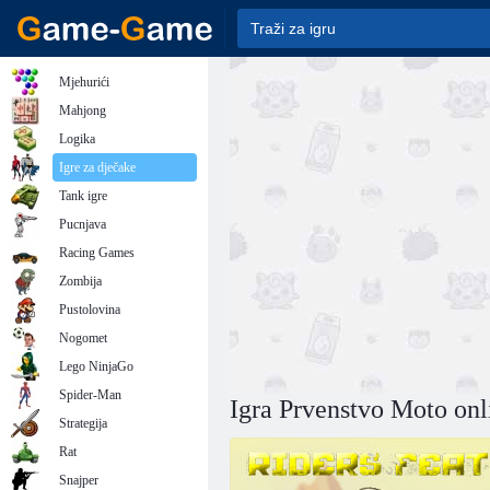
Mjehurići
Mahjong
Logika
Igre za dječake
Tank igre
Pucnjava
Racing Games
Zombija
Pustolovina
Nogomet
Lego NinjaGo
Spider-Man
Igra Prvenstvo Moto onl
Strategija
Rat
Snajper