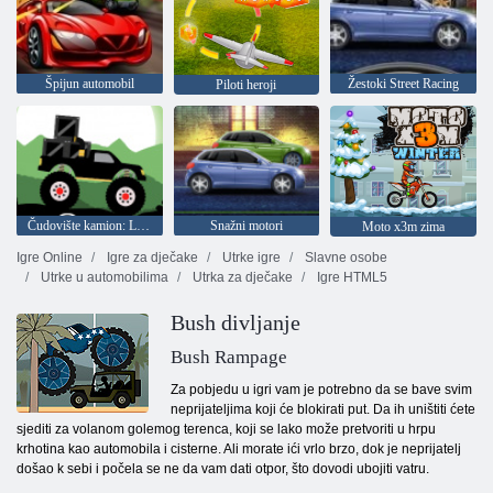
Špijun automobil
Žestoki Street Racing
Piloti heroji
Čudovište kamion: Les isporuke
Snažni motori
Moto x3m zima
Igre Online
Igre za dječake
Utrke igre
Slavne osobe
Utrke u automobilima
Utrka za dječake
Igre HTML5
Bush divljanje
Bush Rampage
Za pobjedu u igri vam je potrebno da se bave svim
neprijateljima koji će blokirati put. Da ih uništiti ćete
sjediti za volanom golemog terenca, koji se lako može pretvoriti u hrpu
krhotina kao automobila i cisterne. Ali morate ići vrlo brzo, dok je neprijatelj
došao k sebi i počela se ne da vam dati otpor, što dovodi ubojiti vatru.