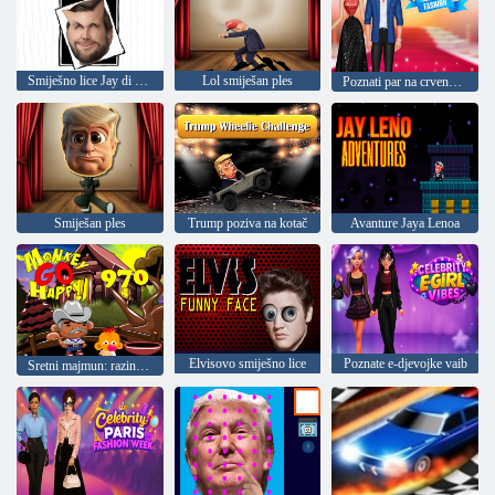
Smiješno lice Jay di Wanses
Lol smiješan ples
Poznati par na crvenom tepihu
Smiješan ples
Trump poziva na kotač
Avanture Jaya Lenoa
Elvisovo smiješno lice
Poznate e-djevojke vaib
Sretni majmun: razina 970