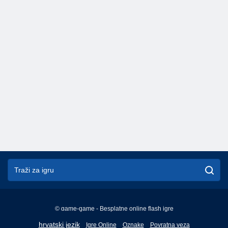
© game-game - Besplatne online flash igre
English
hrvatski jezik
Igre Online
Oznake
Povratna veza