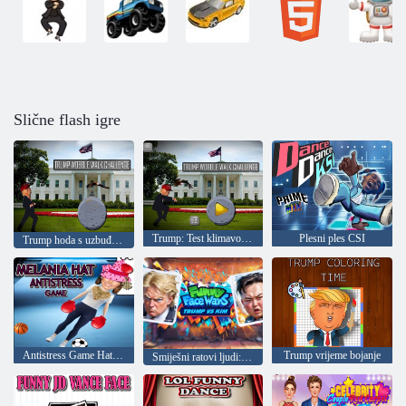
Slične flash igre
Trump: Test klimavog hoda
Plesni ples CSI
Trump hoda s uzbuđenjem
Antistress Game Hat Melania
Trump vrijeme bojanje
Smiješni ratovi ljudi: Trump protiv Kim