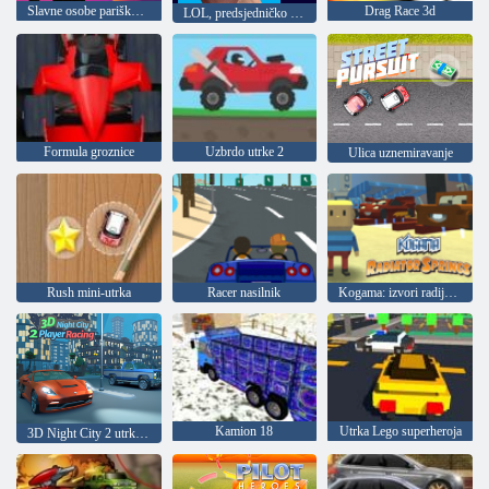
Slavne osobe pariškog tjedna mode
Drag Race 3d
LOL, predsjedničko lice
Formula groznice
Uzbrdo utrke 2
Ulica uznemiravanje
Rush mini-utrka
Racer nasilnik
Kogama: izvori radijatora
Kamion 18
Utrka Lego superheroja
3D Night City 2 utrka igrača