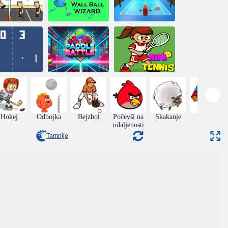
Ludi tenis
Wall ball majstor
Teniski udarac
oni tenis 2D
Bitka oštrica
Mini tenis
Hokej
Odbojka
Bejzbol
Počevši na
Skakanje
Puzzle
udaljenosti
Tamnije