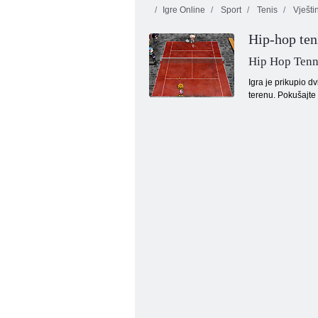
Igre Online
Sport
Tenis
Vješti
Hip-hop ten
Hip Hop Tenn
Igra je prikupio dv
terenu. Pokušajte 
Parking bjesnilo