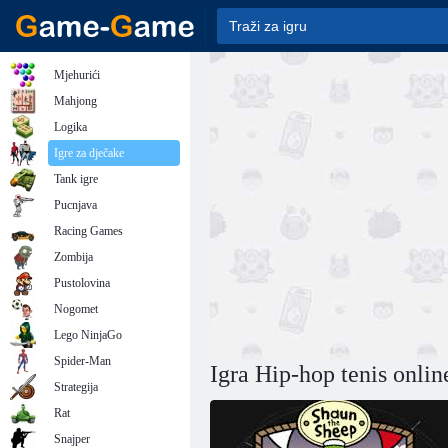
Mjehurići
Mahjong
Logika
Igre za dječake
Tank igre
Pucnjava
Racing Games
Zombija
Pustolovina
Nogomet
Lego NinjaGo
Spider-Man
Igra Hip-hop tenis onlin
Strategija
Rat
Snajper