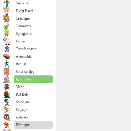
Minecraft
Dječji Hazel
Crtići igre
Obrazovna
SpongeBob
Farma
Transformatori
Automobili
Ben 10
Soba za bijeg
Igre za djecu
Mario
Puž Bob
Sonic igre
Skijanje
Zadataka
Flash igre