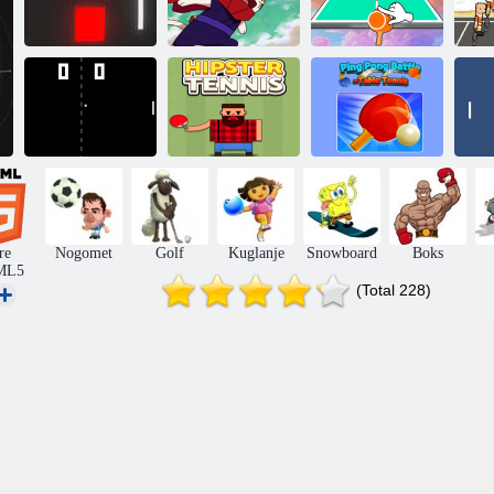
Pong s
Doodle Otok
Ping pong
bonusima
prvaka
naprijed!
Ping pong bitka
Stolni tenis 2D
Hipsterski tenis
- stolni tenis
St
re
Nogomet
Golf
Kuglanje
Snowboard
Boks
ML5
(Total 228)