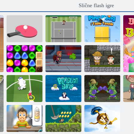
Slične flash igre
Stolni tenis:
Tvrda lopta
Mini tenis
Stolni tenis
Povratak u
Candyland 4:
Vrt Lollipop
Jet majstor
Inca: Avantura
Pingvin
Crtani kup 2015
putovanja
Boks trolovi
Ok