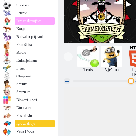
Sportski
Letenje
Igre za djevojčice
Konji
Bukvalan prijevod
Prerušiti se
Barbie
Kuhanje hrane
Frizer
Tenis
Vještina
Ig
HT
Obojenost
Šminka
Smrznuto
Ovca Shaun: Ovca šampion
Blokovi u boji
Dinosauri
Pustolovina
Igre za dvoje
Vatra i Voda