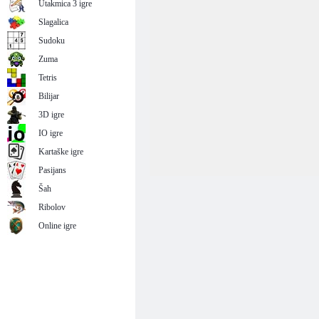
Utakmica 3 igre
Slagalica
Sudoku
Zuma
Tetris
Bilijar
3D igre
IO igre
Kartaške igre
Pasijans
Šah
Ribolov
Online igre