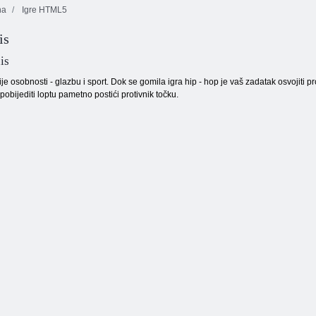
na
Igre HTML5
is
Sladoled
Indi top
Ključ i štit
is
ije osobnosti - glazbu i sport. Dok se gomila igra hip - hop je vaš zadatak osvojiti prot
pobijediti loptu pametno postići protivnik točku.