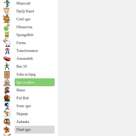
Minecraft
Dječji Hazel
Crtići igre
Obrazovna
SpongeBob
Farma
Transformatori
Automobili
Ben 10
Soba za bijeg
Igre za djecu
Mario
Puž Bob
Sonic igre
Skijanje
Zadataka
Flash igre