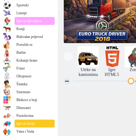
Sportski
Letenje
Igre za djevojčice
Konji
Bukvalan prijevod
Prerušiti se
Barbie
Kuhanje hrane
Frizer
Utrke na
Igre
Zo
kamionima
HTML5
Obojenost
Šminka
Smrznuto
Europski vozač kamiona 2018
Blokovi u boji
Dinosauri
Pustolovina
Igre za dvoje
Vatra i Voda