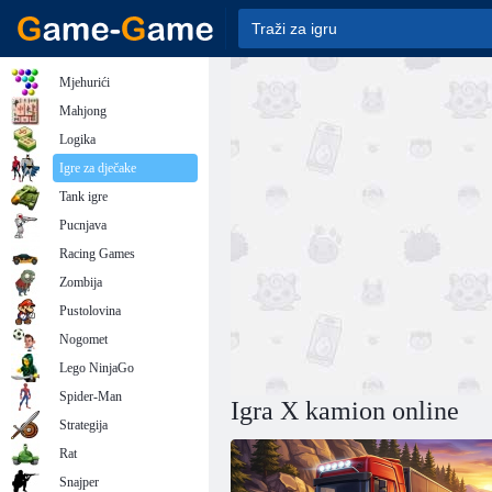
Mjehurići
Mahjong
Logika
Igre za dječake
Tank igre
Pucnjava
Racing Games
Zombija
Pustolovina
Nogomet
Lego NinjaGo
Spider-Man
Igra X kamion online
Strategija
Rat
Snajper