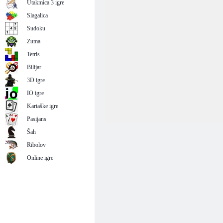
Utakmica 3 igre
Slagalica
Sudoku
Zuma
Tetris
Bilijar
3D igre
IO igre
Kartaške igre
Pasijans
Šah
Ribolov
Online igre