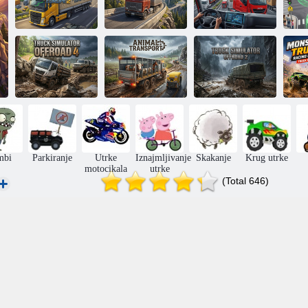
Prijevoznici
Simulator
Prijevoznici
tereta Europe 2
kamiona 2
tereta u Europi
Au
Offroad Truck
Prijevoz
Offroad Truck
Ut
Simulator 4
životinja
Simulator 2
mbi
Parkiranje
Utrke
Iznajmljivanje
Skakanje
Krug utrke
motocikala
utrke
(Total 646)