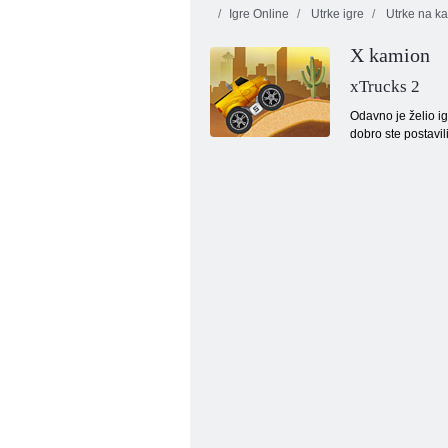
Igre Online
Utrke igre
Utrke na k
X kamion
xTrucks 2
Odavno je želio ig
dobro ste postavil
Voćna drobljenje