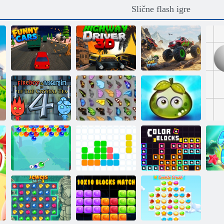
Slične flash igre
Vratolomije na
Smiješni
Vozač autoceste
planinskim
automobili
3D
stazama
Avantura sočnih
Vatra i Voda 4
Leptir kyodai
plodova
Jedanaest
Milina mjehur
jedanaest
Boje blokova