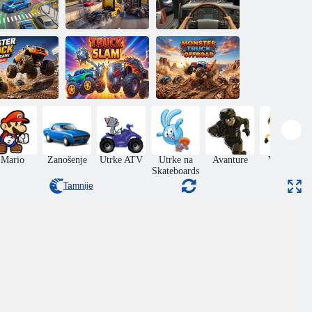
GT trkaći
to škola 2016
kamion
Trkač kamiona
Terenski
rke kamiona
čudovišni
čudovišta
Utjecaj tereta
kamion
Mario
Zanošenje
Utrke ATV
Utrke na
Avanture
Vještina
Skateboards
Tamnije