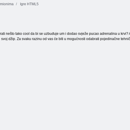
amionima
Igre HTML5
10x10 blokova
Jewels Blitz 3
podudaranja
Cookie Crush 3
rati nešto tako cool da bi se uzbuđuje um i dodao svježe pucao adrenalina u krvi? 
i svoj džip. Za svaku razinu od vas će biti u mogućnosti odabrati pojedinačne tehn