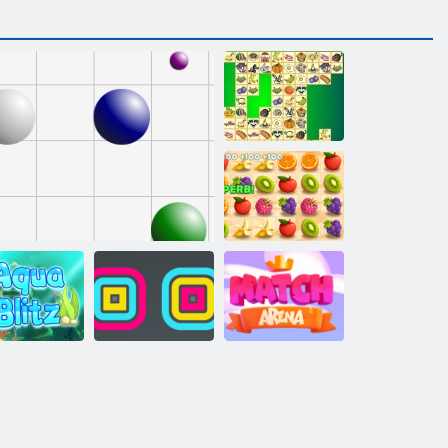
Kris Mahjong
Juicy linija
Staker za
Aqua blitz
Linije 98
oblikovatelje
Arena Boom