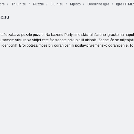
gre
Tri u nizu
Puzzle
3 u nizu
Mjesto
Dodirnite igre
Igre HTML
zenu
Vatra i Voda 4
Tentriks
Pomorska borba
ašu zabavu puzzle puzzle. Na bazenu Party smo skicirali šarene igračke na napuhava
samom vrhu retka vidjet ćete što trebate prikupiti ili ukloniti. Zadaci će se mijenjati
više identičnih. Broj poteza može biti ograničen ili postaviti vremensko ograničenje. 