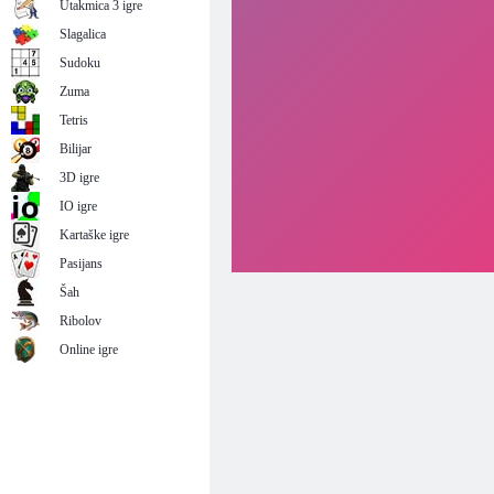
Utakmica 3 igre
Slagalica
Sudoku
Zuma
Tetris
Bilijar
3D igre
IO igre
Kartaške igre
Pasijans
Šah
Ribolov
Online igre