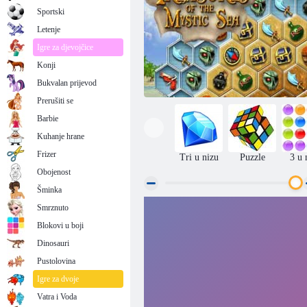
Sportski
Letenje
Igre za djevojčice
Konji
Bukvalan prijevod
Prerušiti se
Barbie
Kuhanje hrane
Frizer
Tri u nizu
Puzzle
3 u 
Obojenost
Šminka
Smrznuto
Blago mistične more
Blokovi u boji
Dinosauri
Pustolovina
Igre za dvoje
Vatra i Voda