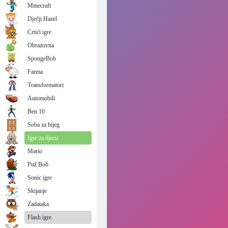
Minecraft
Dječji Hazel
Crtići igre
Obrazovna
SpongeBob
Farma
Transformatori
Automobili
Ben 10
Soba za bijeg
Igre za djecu
Mario
Puž Bob
Sonic igre
Skijanje
Zadataka
Flash igre