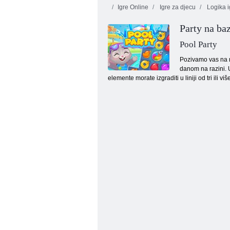
Igre Online
Igre za djecu
Logika i
Party na ba
Pool Party
Pozivamo vas na n
danom na razini. U 
elemente morate izgraditi u liniji od tri ili 
Beskonačni mjehurići