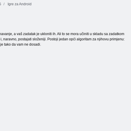
5
Igre za Android
nje, a vaš zadatak je ukloniti ih. Ali to se mora učiniti u skladu sa zadatkom
 i, naravno, postajati složeniji. Postoji jedan opći algoritam za njihovu primjenu:
To je tako da vam ne dosadi.