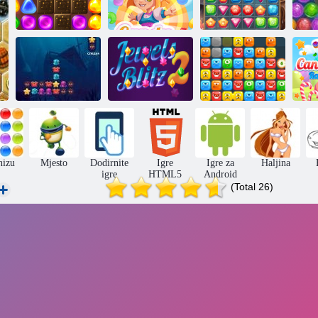
Povratak u
Candyland 2
Kiša bombona 4
Lov na blago
Blokovi
Ocean bitka
Jewels Blitz 2
čudovišta
Ki
nizu
Mjesto
Dodirnite
Igre
Igre za
Haljina
igre
HTML5
Android
(Total 26)