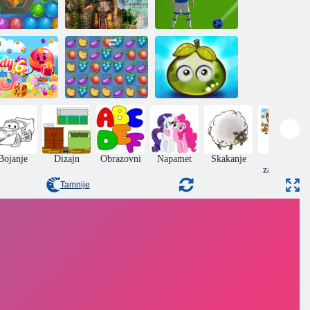
Pomorski
strelica na
Blago
Nogomet
mjehuriće
Montezuma 2
mjehurići
Avantura sočnih
ša bombona 6
Voćna drobljenje
plodova
Bojanje
Dizajn
Obrazovni
Napamet
Skakanje
Jigsaw
zagonetke
Tamnije