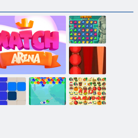
Jewels Blitz 3
Klasična
backgammon
1212!
Arena Boom
Milina mjehur
Kris Mahjong