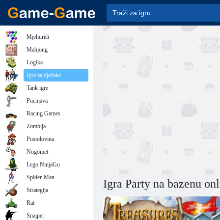
Mjehurići
Mahjong
Logika
Igre za dječake
Tank igre
Pucnjava
Racing Games
Zombija
Pustolovina
Nogomet
Lego NinjaGo
Spider-Man
Igra Party na bazenu onl
Strategija
Rat
Snajper