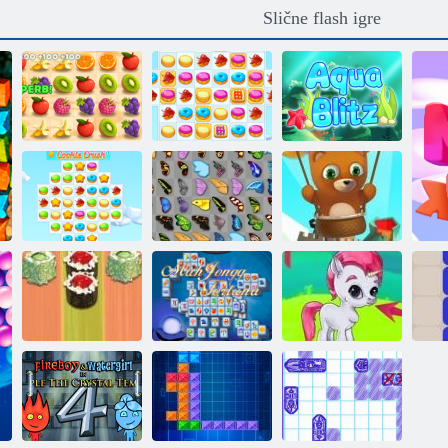
Slične flash igre
Juicy linija
Cookie Crush 2
Aqua blitz
Bubble Shooter:
Cookie Crush 3
Leptir kyodai
Infinity
Backgammon
Mahjong
sushi
Fortuna
Gems: Bubbles