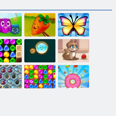
Priča o
poljoprivrednim
ing zemljište
slagalicama
Spašavanje leptir
Povratak u
andyland 4:
Kitty
rt Lollipop
Blast dragulja
mjehurićima
ago mistične
Povratak u
Drobljenje
more
Candyland 2
kolačića