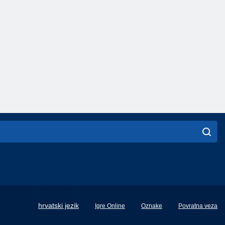
English
hrvatski jezik
Igre Online
Oznake
Povratna veza
Français