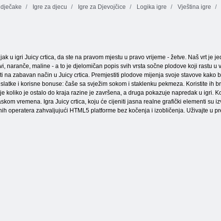
 dječake
Igre za djecu
Igre za Djevojčice
Logika igre
Vještina igre
1001 Arapske noći 5: Sinbad mornar
jak u igri Juicy crtica, da ste na pravom mjestu u pravo vrijeme - žetve. Naš vrt je 
vi, naranče, maline - a to je djelomičan popis svih vrsta sočne plodove koji rastu u 
žati na zabavan način u Juicy crtica. Premjestiti plodove mijenja svoje stavove kako bi 
 slatke i korisne bonuse: čaše sa svježim sokom i staklenku pekmeza. Koristite ih b
uje koliko je ostalo do kraja razine je završena, a druga pokazuje napredak u igri. 
kom vremena. Igra Juicy crtica, koju će cijeniti jasna realne grafički elementi su izvu
lnih operatera zahvaljujući HTML5 platforme bez kočenja i izobličenja. Uživajte u pr