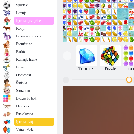
Sportski
Letenje
Igre za djevojčice
Konji
Bukvalan prijevod
Prerušiti se
Barbie
Kuhanje hrane
Frizer
Tri u nizu
Puzzle
3 u 
Obojenost
Šminka
Smrznuto
Voćno povezivanje
Blokovi u boji
Dinosauri
Pustolovina
Igre za dvoje
Vatra i Voda