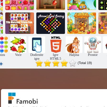
Voćni okretni
Voće Mahjong
Voće kuharica
meč 3
Bl
Slaganje pločica,
Strijela!
utrostručite
Razvrstavanje
k
zabavu
hrane
Capi bar
nizu
Voće
Dodirnite
Igre
Haljina
Prostor
igre
HTML5
(Total 19)