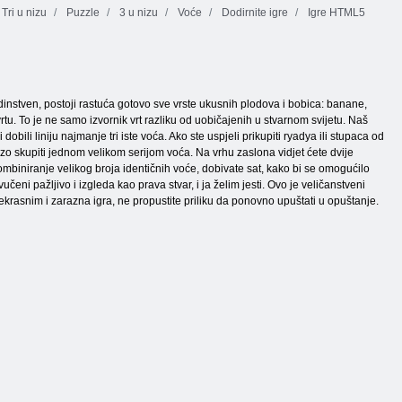
Tri u nizu
Puzzle
3 u nizu
Voće
Dodirnite igre
Igre HTML5
jedinstven, postoji rastuća gotovo sve vrste ukusnih plodova i bobica: banane,
vrtu. To je ne samo izvornik vrt razliku od uobičajenih u stvarnom svijetu. Naš
dobili liniju najmanje tri iste voća. Ako ste uspjeli prikupiti ryadya ili stupaca od
rzo skupiti jednom velikom serijom voća. Na vrhu zaslona vidjet ćete dvije
Kombiniranje velikog broja identičnih voće, dobivate sat, kako bi se omogućilo
čeni pažljivo i izgleda kao prava stvar, i ja želim jesti. Ovo je veličanstveni
ekrasnim i zarazna igra, ne propustite priliku da ponovno upuštati u opuštanje.