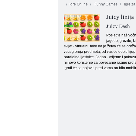
Igre Online
Funny Games
Igre za
Juicy linija
Kiša bombona 4
Kiša bombona 3
Juicy Dash
Posjetite naš voćn
jagode, grožđe, ki
svijet - virtualni, tako da je žetva će se odr
većeg broja predmeta, od vas će dobiti lijep
paralelne ljestvice. Jedan - vrijeme i pokaz
njihovo korištenje za povećanje razine prolas
igrati će se pojaviti pred vama na bilo mobi