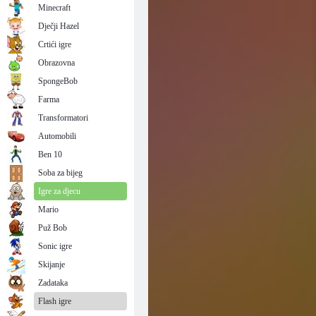
Minecraft
Dječji Hazel
Crtići igre
Obrazovna
SpongeBob
Farma
Transformatori
Automobili
Ben 10
Soba za bijeg
Igre za djecu
Mario
Puž Bob
Sonic igre
Skijanje
Zadataka
Flash igre