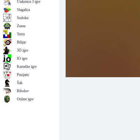
Utakmica 3 igre
Slagalica
Sudoku
Zuma
Tetris
Bilijar
3D igre
IO igre
Kartaške igre
Pasijans
Šah
Ribolov
Online igre