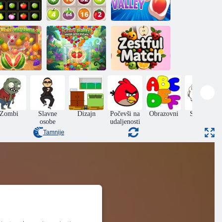
okovi za voće
2048 Plodovi
Valley Tiles
Voćna
Lude biljke:
ombinacija:
spajaj, rasti i
Uzbudljiva
lubenica
osvajaj
utakmica
Zombi
Slavne
Dizajn
Počevši na
Obrazovni
Skakanje
osobe
udaljenosti
Tamnije