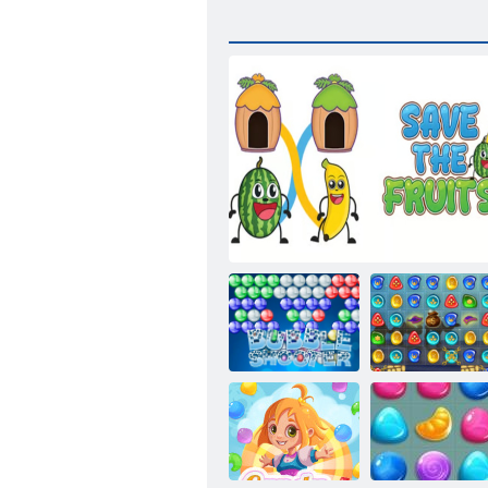
Bubble Shooter
1001 arapske
HD
Sačuvajte voće
noći