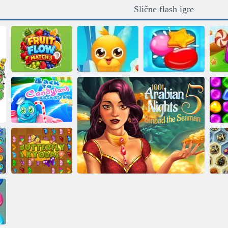
Slične flash igre
Tok voća
Top prijateljima
Kiša bombona 2
Pud
Povratak u
Candyland
C
Sweet River
V
Leptir Kiodai 2
Bl
null