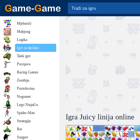
Mjehurići
Mahjong
Logika
Igre za dječake
Tank igre
Pucnjava
Racing Games
Zombija
Pustolovina
Nogomet
Lego NinjaGo
Spider-Man
Igra Juicy linija online
Strategija
Rat
Snajper