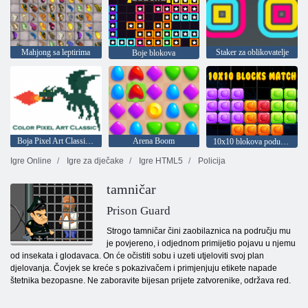
Mahjong sa leptirima
Staker za oblikovatelje
Boje blokova
Boja Pixel Art Classic - boja piksela brojevima
Arena Boom
10x10 blokova podudaranja
Igre Online
Igre za dječake
Igre HTML5
Policija
tamničar
Prison Guard
Strogo tamničar čini zaobilaznica na području mu
je povjereno, i odjednom primijetio pojavu u njemu
od insekata i glodavaca. On će očistiti sobu i uzeti utjeloviti svoj plan
djelovanja. Čovjek se kreće s pokazivačem i primjenjuju etikete napade
štetnika bezopasne. Ne zaboravite bijesan prijete zatvorenike, održava red.