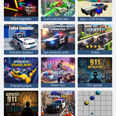
Željeli umjetnika
Leteći policijski auto simulator
Barry: GTO 6 Prison Break
Policijski simulator
Igra simulacije policijskog automobila, kazneni slučaj
Tražen
Miami Vice
911 operater
Policijska potjera