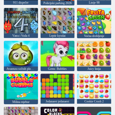
911 dispečer
Linije 98
Policijski parking 2026
Vatra i Voda 4
Leptir kyodai
Voćna drobljenje
Avantura sočnih plodova
Gems: Bubbles
Juicy linija
Jedanaest jedanaest
Cookie Crush 2
Milina mjehur