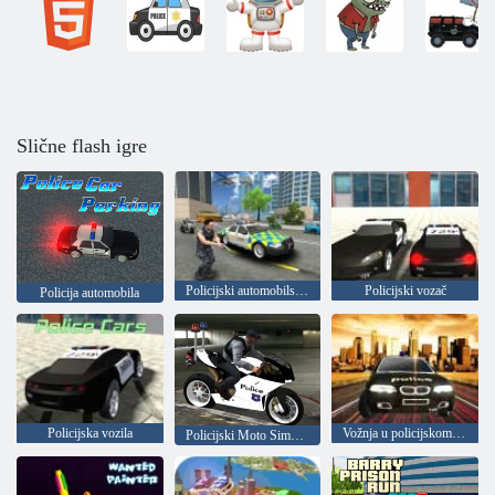
Slične flash igre
Policijski automobilski simulator: gradske misije
Policijski vozač
Policija automobila
Policijska vozila
Vožnja u policijskom automobilu
Policijski Moto Simulator 3D Super Trick