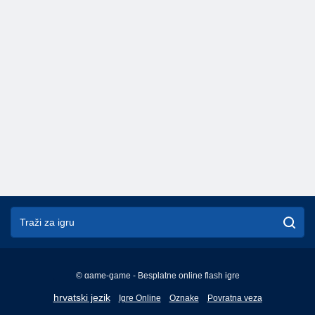
© game-game - Besplatne online flash igre
English
hrvatski jezik
Igre Online
Oznake
Povratna veza