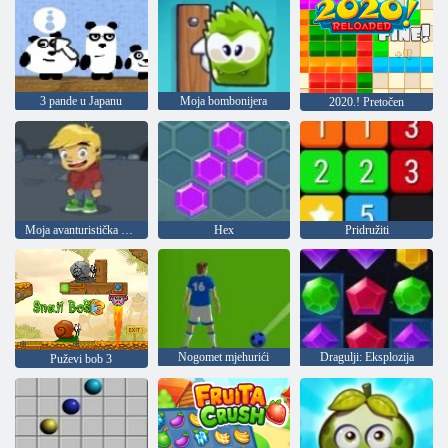
3 pande u Japanu
Moja bombonijera
2020.! Pretočen
Moja avanturistička knjiga 2
Hex
Pridružiti
Nogomet mjehurići
Dragulji: Eksplozija
Puževi bob 3