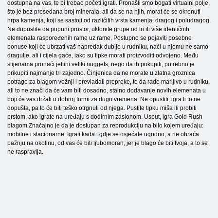
dostupna na vas, te bi trebao početi igrati. Pronašli smo bogati virtualni polje,
što je bez presedana broj minerala, ali da se na njih, morat će se okrenuti
hrpa kamenja, koji se sastoji od različitih vrsta kamenja: dragog i poludragog.
Ne dopustite da popuni prostor, uklonite grupe od tri ili više identičnih
elemenata raspoređenih rame uz rame. Postupno se pojaviti posebne
bonuse koji će ubrzati vaš napredak dublje u rudniku, naći u njemu ne samo
dragulje, ali i cijela gaće, iako su tipke morati proizvoditi odvojeno. Među
stijenama pronaći jeftini veliki nuggets, nego da ih pokupiti, potrebno je
prikupiti najmanje tri zajedno. Činjenica da ne morate u zlatna groznica
potrage za blagom vožnji i prevladati prepreke, te da rade marljivo u rudniku,
ali to ne znači da će vam biti dosadno, stalno dodavanje novih elemenata u
boji će vas držati u dobroj formi za dugo vremena. Ne opustiti, igra ti to ne
dopušta, pa to će biti teško otrgnuti od njega. Pustite tipku miša ili probiti
prstom, ako igrate na uređaju s dodirnim zaslonom. Usput, igra Gold Rush
blagom Značajno je da je dostupan za reprodukciju na bilo kojem uređaju:
mobilne i stacionarne. Igrati kada i gdje se osjećate ugodno, a ne obraća
pažnju na okolinu, od vas će biti ljubomoran, jer je blago će biti tvoja, a to se
ne raspravlja.