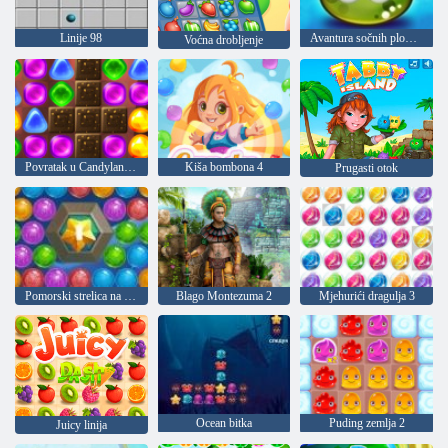
Linije 98
Avantura sočnih plodova
Voćna drobljenje
Povratak u Candyland 2
Kiša bombona 4
Prugasti otok
Pomorski strelica na mjehuriće
Blago Montezuma 2
Mjehurići dragulja 3
Ocean bitka
Puding zemlja 2
Juicy linija