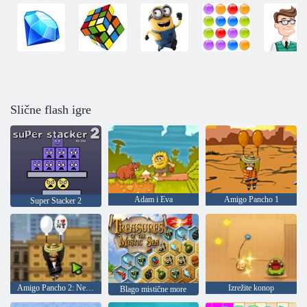
Slične flash igre
Adam i Eva
Amigo Pancho 1
Super Stacker 2
Amigo Pancho 2: New York Party
Izrežite konop
Blago mistične more