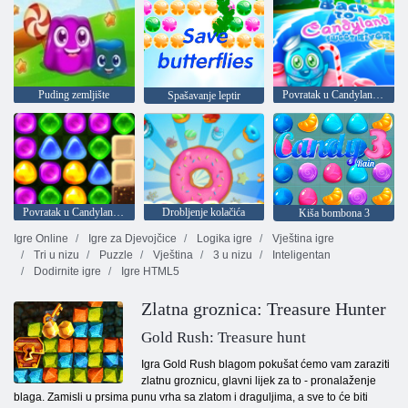
Puding zemljište
Povratak u Candyland Sweet River
Spašavanje leptir
Povratak u Candyland 4: Vrt Lollipop
Drobljenje kolačića
Kiša bombona 3
Igre Online
Igre za Djevojčice
Logika igre
Vještina igre
Tri u nizu
Puzzle
Vještina
3 u nizu
Inteligentan
Dodirnite igre
Igre HTML5
Zlatna groznica: Treasure Hunter
Gold Rush: Treasure hunt
Igra Gold Rush blagom pokušat ćemo vam zaraziti
zlatnu groznicu, glavni lijek za to - pronalaženje
blaga. Zamisli u prsima punu vrha sa zlatom i draguljima, a sve to će biti