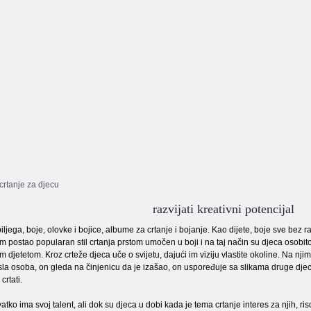
crtanje za djecu
razvijati kreativni potencijal
iljega, boje, olovke i bojice, albume za crtanje i bojanje. Kao dijete, boje sve bez ra
m postao popularan stil crtanja prstom umočen u boji i na taj način su djeca osobito
m djetetom. Kroz crteže djeca uče o svijetu, dajući im viziju vlastite okoline. Na njim
sla osoba, on gleda na činjenicu da je izašao, on uspoređuje sa slikama druge djece i
crtati.
vatko ima svoj talent, ali dok su djeca u dobi kada je tema crtanje interes za njih, r