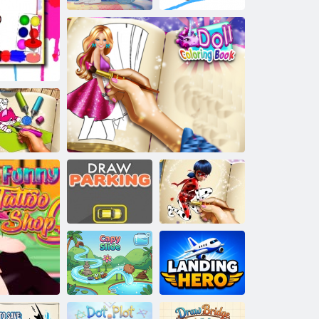
Mozak za
Princeza: Teška
kamion
vremena
Art boje
čudovišta
ćni ljubimci
bojanka
Djevojka
Nacrtajte
napomena:
parking
Knjiga bojanja lutke
bojanka