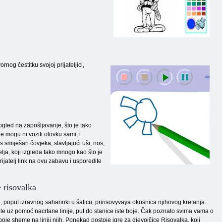
nog čestitku svojoj prijateljici,
ogled na zapošljavanje, što je tako
e mogu ni voziti olovku sami, i
e s smiješan
čovjeka, stavljajući uši, nos,
elja, koji izgleda tako mnogo kao što je
rijatelj link na ovu zabavu i usporedite
 risovalka
, poput izravnog saharinki u šalicu, pririsovyvaya okosnica njihovog kretanja.
kugle uz pomoć nacrtane linije, put do stanice iste boje. Čak poznato svima vama o
e boje sheme na liniji njih. Ponekad postoje igre za djevojčice Risovalka, koji