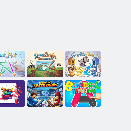
Nacrtaj most:
Raspršeni
Puzzle
Dobijte upute
dijagram
Challenge
kući
anje, slikanje,
Roblox: Brzo
prskanje
crtanje
Ocrtavanje