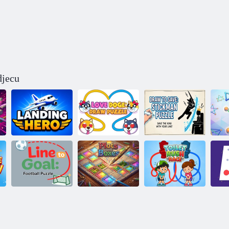
djecu
Ljubav crtanje
Nacrtaj i spremi:
Zračni heroj
puzzle
Stickman Puzzle
Goal Line:
Nogometna
Grafikoni i
Crt
slagalica
grafikoni
WC utrka