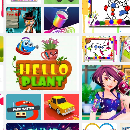
Ptica bojanka
Moja bojanka
Hladno srce:
Podaci o Annine
lice za Noć
vještica
Znam crtati
Ku
Avion bojanka
Zimska bojanka