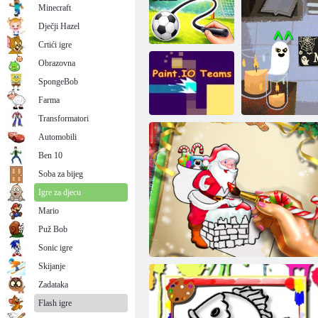
Minecraft
Dječji Hazel
Crtići igre
Obrazovna
SpongeBob
Nacrtaj gol
Nacrtaj radnju
Farma
Transformatori
Automobili
Ben 10
Boja. IO timovi
Soba za bijeg
Igre za djecu
Mario
Doodle za Noć
Puž Bob
A
Sonic igre
Skijanje
Zadataka
Flash igre