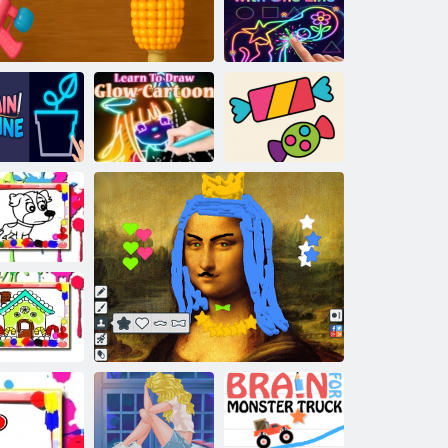
Trag utrke
Jedna linija:
Pratite crtež
jednom linijom
Nacrtajte
Naučite crtati
ametnu liniju
Mini opuštajuća ASMR igra
užareni crtić
Sretne bojice
Pas bojanka
ća za bojanje
knjiga