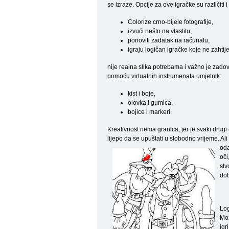
se izraze. Opcije za ove igračke su različiti i
Colorize crno-bijele fotografije,
izvući nešto na vlastitu,
ponoviti zadatak na računalu,
igraju logičan igračke koje ne zahtij
nije realna slika potrebama i važno je zadovo
pomoću virtualnih instrumenata umjetnik:
kist i boje,
olovka i gumica,
bojice i markeri.
Kreativnost nema granica, jer je svaki drugi
lijepo da se upuštati u slobodno vrijeme. Al
oda
oči
stv
dob
Log
Mož
igr