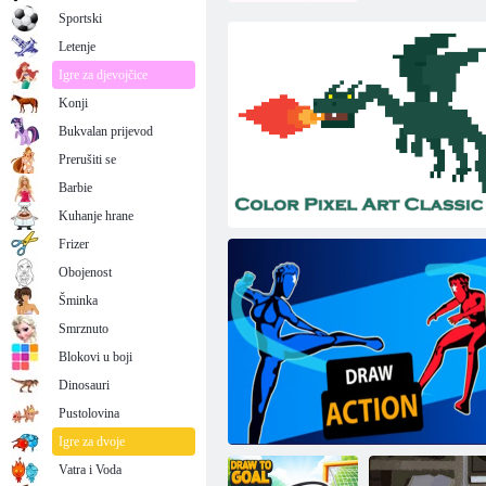
Sportski
Letenje
Igre za djevojčice
Konji
Bukvalan prijevod
Prerušiti se
Barbie
Kuhanje hrane
Frizer
Obojenost
Šminka
Smrznuto
Blokovi u boji
Dinosauri
Boja Pixel Art Classic - boja piksela
Pustolovina
brojevima
Igre za dvoje
Vatra i Voda