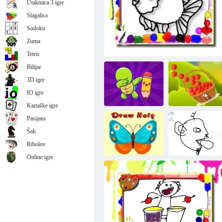
Utakmica 3 igre
Slagalica
Sudoku
Zuma
Božićni Božićni kolorit
Tetris
Bilijar
3D igre
IO igre
Kartaške igre
Pasijans
Šah
Nacrtaj ostalo
Boja knjiga Riba
Jabuka hvatač
Ribolov
Online igre
Nacrtajte pola
Gartic. io