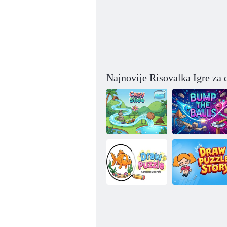
Najnovije Risovalka Igre za 
Capybara:
klizanje
Sudari loptice
Crtanje slagalice:
dovršite dio koji
nedostaje
Nacrtaj slagalicu