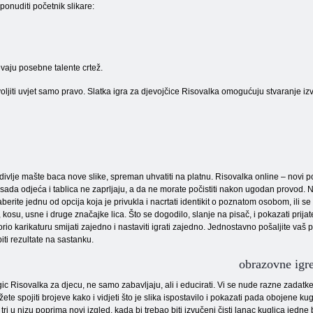
 ponuditi početnik slikare:
evaju posebne talente crtež.
ljiti uvjet samo pravo. Slatka igra za djevojčice Risovalka omogućuju stvaranje izvor
 divlje mašte baca nove slike, spreman uhvatiti na platnu. Risovalka online – novi p
i sada odjeća i tablica ne zaprljaju, a da ne morate počistiti nakon ugodan provod. N
berite jednu od opcija koja je privukla i nacrtati identikit o poznatom osobom, ili s
, kosu, usne i druge značajke lica. Što se dogodilo, slanje na pisač, i pokazati prijat
orio karikaturu smijati zajedno i nastaviti igrati zajedno. Jednostavno pošaljite vaš p
iti rezultate na sastanku.
obrazovne igre
ic Risovalka za djecu, ne samo zabavljaju, ali i educirati. Vi se nude razne zadatke
ete spojiti brojeve kako i vidjeti što je slika ispostavilo i pokazati pada obojene 
i tri u nizu poprima novi izgled, kada bi trebao biti izvučeni čisti lanac kuglica jedn