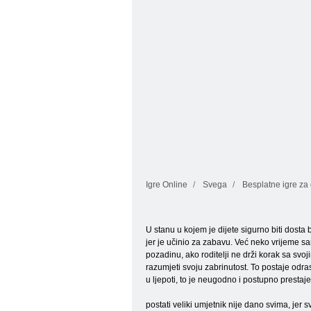
Igre Online
Svega
Besplatne igre za 
U stanu u kojem je dijete sigurno biti dosta b
jer je učinio za zabavu. Već neko vrijeme sa
pozadinu, ako roditelji ne drži korak sa svoji
razumjeti svoju zabrinutost. To postaje odra
u ljepoti, to je neugodno i postupno prestaje 
postati veliki umjetnik nije dano svima, jer s