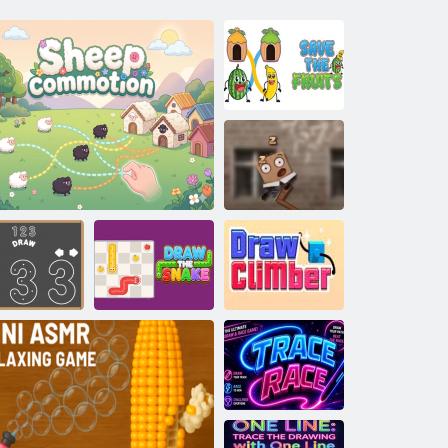
Sačuvajte voće
Probudi kutiju 2
123 crtanje
Ovčja gužva
Nacrtaj zmiju
Nacrtajte penjača