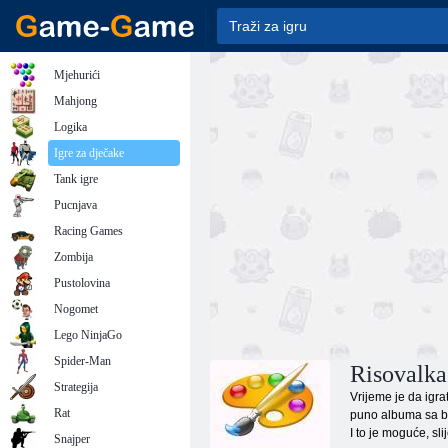
Mjehurići
Mahjong
Logika
Igre za dječake
Tank igre
Pucnjava
Racing Games
Zombija
Pustolovina
Nogomet
Lego NinjaGo
Spider-Man
Risovalka
Strategija
Vrijeme je da igr
Rat
puno albuma sa boj
I to je moguće, sl
Snajper