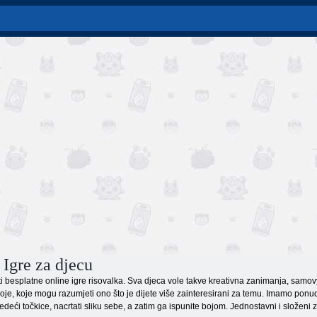
 Igre za djecu
ati besplatne online igre risovalka. Sva djeca vole takve kreativna zanimanja, sam
e, koje mogu razumjeti ono što je dijete više zainteresirani za temu. Imamo ponude
ijedeći točkice, nacrtati sliku sebe, a zatim ga ispunite bojom. Jednostavni i složen