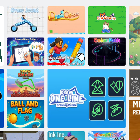
Crtanje viteškog
Spašavanje
turnira
Nacrtaj penjač 2
mačaka
Online Obby s
Crtajte i
prijateljima: crtaj
pogađajte online
i skači!
Put u boji
Draw and
Destroy Classic