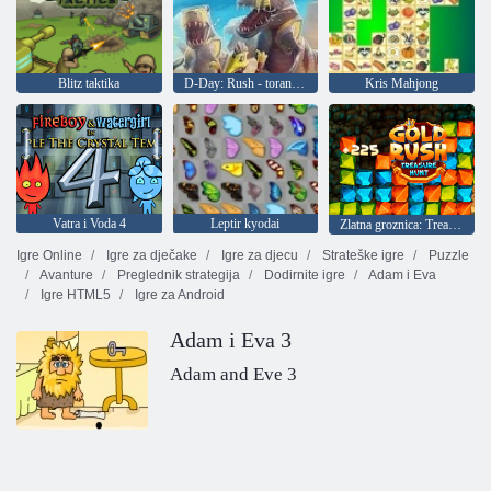
Blitz taktika
D-Day: Rush - toranj obrana
Kris Mahjong
Vatra i Voda 4
Leptir kyodai
Zlatna groznica: Treasure Hunter
Igre Online
Igre za dječake
Igre za djecu
Strateške igre
Puzzle
Avanture
Preglednik strategija
Dodirnite igre
Adam i Eva
Igre HTML5
Igre za Android
Adam i Eva 3
Adam and Eve 3