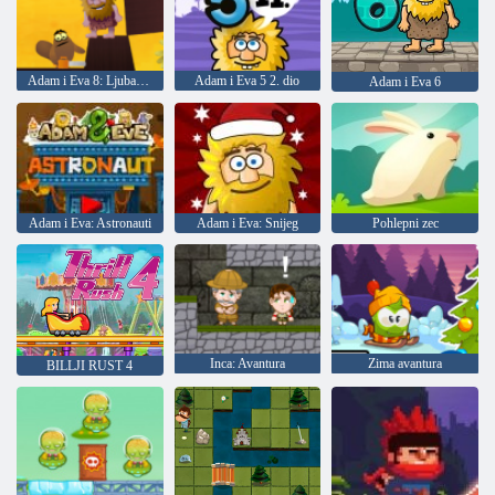
Adam i Eva 8: Ljubavna potraga
Adam i Eva 5 2. dio
Adam i Eva 6
Adam i Eva: Astronauti
Adam i Eva: Snijeg
Pohlepni zec
Inca: Avantura
Zima avantura
BILLJI RUST 4