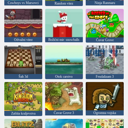
Cowboys vs Marsovci
Ninja Ranmaru
Random vitez
Odvažni vitez
Božićni mir: snowballs
Čuvar Grove
Šah 3d
Otok carstvo
Feudalizam 3
Čuvar Grove 3
Ogromna vojska
Zaštita kraljevstva