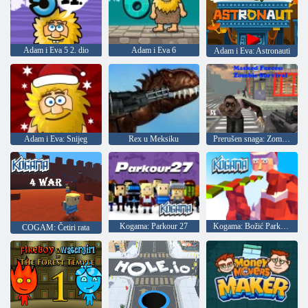
Adam i Eva 5 2. dio
Adam i Eva 6
Adam i Eva: Astronauti
Adam i Eva: Snijeg
Rex u Meksiku
Prerušen snaga: Zombi Survival
Kogama: Parkour 27
Kogama: Božić Parkour
COGAM: Četiri rata