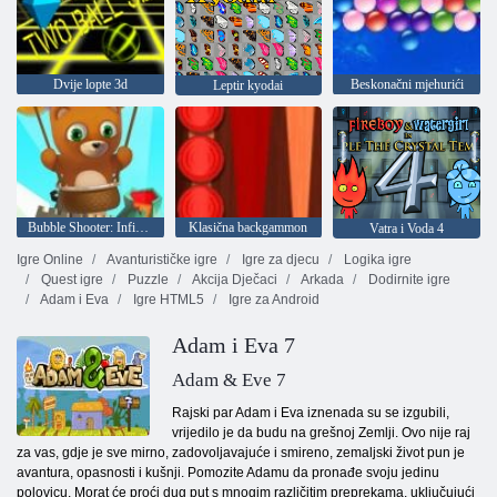
Dvije lopte 3d
Beskonačni mjehurići
Leptir kyodai
Bubble Shooter: Infinity
Klasična backgammon
Vatra i Voda 4
Igre Online
Avanturističke igre
Igre za djecu
Logika igre
Quest igre
Puzzle
Akcija Dječaci
Arkada
Dodirnite igre
Adam i Eva
Igre HTML5
Igre za Android
Adam i Eva 7
Adam & Eve 7
Rajski par Adam i Eva iznenada su se izgubili,
vrijedilo je da budu na grešnoj Zemlji. Ovo nije raj
za vas, gdje je sve mirno, zadovoljavajuće i smireno, zemaljski život pun je
avantura, opasnosti i kušnji. Pomozite Adamu da pronađe svoju jedinu
polovicu. Morat će proći dug put s mnogim različitim preprekama, uključujući