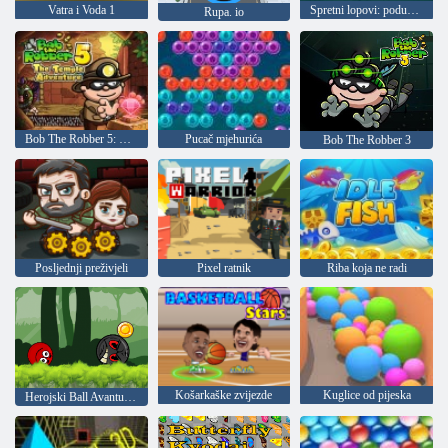
Vatra i Voda 1
Spretni lopovi: poduzetnici
Rupa. io
Bob The Robber 5: Hramska avantura
Pucač mjehurića
Bob The Robber 3
Posljednji preživjeli
Pixel ratnik
Riba koja ne radi
Košarkaške zvijezde
Kuglice od pijeska
Herojski Ball Avanture: Crveni Rebound