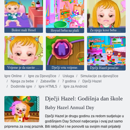
Bolest mali Hesel
Za njegu kose beba Hazel
Heysel beba na plaži
Vrijeme je da stavite bebu na spavanje
Dječji vrtu vrijeme.
Dječji Hazel proučava oblik
Igre Online
Igre za Djevojčice
Usluga
Simulacije za djevojčice
Njega za bebe
Zabavište
7 godina
Dječji Hazel
Dodirnite igre
Igre HTML5
Igre za Android
Dječji Hazel: Godišnja dan škole
Baby Hazel Annual Day
Dječji Hazel je drugu godinu za redom sudjeluje u
godišnjem Day School natjecanja i ovaj put samo
priprema za ovaj praznik. Biti isključivi i ne ponoviti sa svojim mali prijatelji