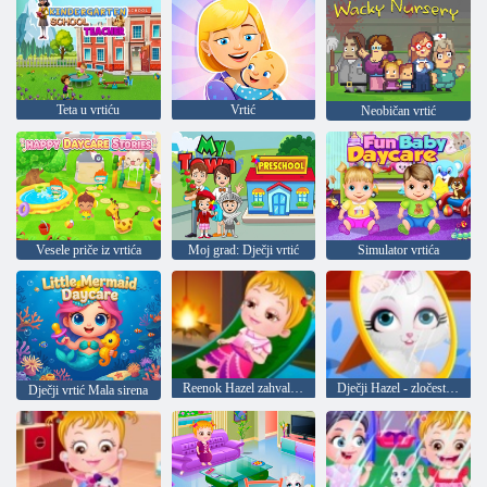
Teta u vrtiću
Vrtić
Neobičan vrtić
Vesele priče iz vrtića
Moj grad: Dječji vrtić
Simulator vrtića
Reenok Hazel zahvalnosti dan
Dječji Hazel - zločesta mačka
Dječji vrtić Mala sirena