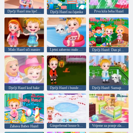
Dječji Hazel ima liječnika
Prva kiša beba Hazel
Dječji Hazel na čajanka
Malo Hazel uči manire
Ljetni zabavno malo kestenjaste
Dječji Hazel: Dan planeta Zemlje
Dječji Hazel kod bake
Dječji Hazel i bundeva stranka
Dječji Hazel: Saznajte životinje
Gingerbread house beba Hazel
Vrijeme za pranje zlatno-dijete
Zabava Babes Hazel