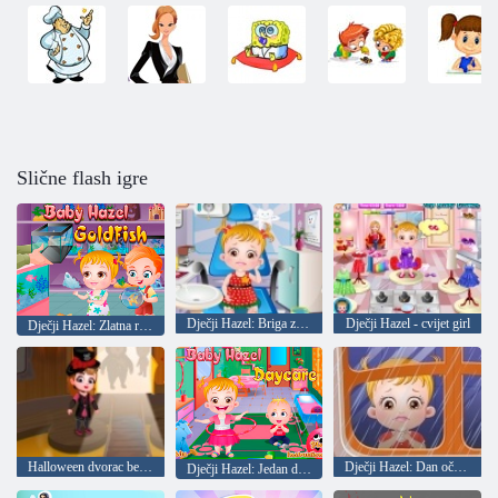
Slične flash igre
Dječji Hazel: Briga za zube
Dječji Hazel - cvijet girl
Dječji Hazel: Zlatna ribica
Halloween dvorac beba Hazel
Dječji Hazel: Dan očeva
Dječji Hazel: Jedan dan u vrtiću