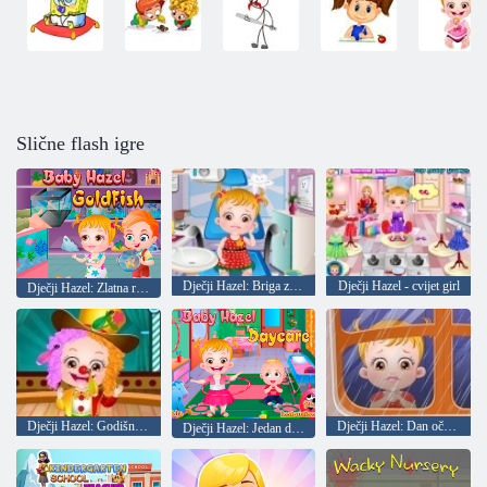
Slične flash igre
Dječji Hazel: Briga za zube
Dječji Hazel - cvijet girl
Dječji Hazel: Zlatna ribica
Dječji Hazel: Godišnja dan škole
Dječji Hazel: Dan očeva
Dječji Hazel: Jedan dan u vrtiću