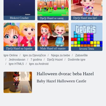
Blokovi Crusher
Dječji Hazel ima liječnika
Dječji Hazel se sastaje s prijateljima
Dječji Hazel na čajanka
Malo Hazel uči manire
Izvorni Tetris
Igre Online
Igre za Djevojčice
Njega za bebe
Zabavište
Jednostavan
7 godina
Dječji Hazel
Dodirnite igre
Igre HTML5
Igre za Android
Halloween dvorac beba Hazel
Baby Hazel Halloween Castle