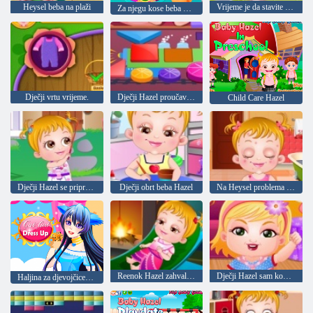
Heysel beba na plaži
Vrijeme je da stavite bebu na spavanje
Za njegu kose beba Hazel
Dječji vrtu vrijeme.
Dječji Hazel proučava oblik
Child Care Hazel
Dječji Hazel se priprema za party u dvorištu
Dječji obrt beba Hazel
Na Heysel problema dječje kože
Reenok Hazel zahvalnosti dan
Dječji Hazel sam kod kuće
Haljina za djevojčice-mačka