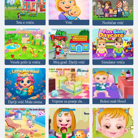
Teta u vrtiću
Vrtić
Neobičan vrtić
Vesele priče iz vrtića
Moj grad: Dječji vrtić
Simulator vrtića
Vrijeme za pranje zlatno-dijete
Bolest mali Hesel
Dječji vrtić Mala sirena