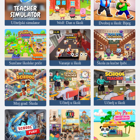
Učiteljski simulator
Wolf: Dan u školi
Dvoboj u školi: Bijeg
Sunčane školske priče
Varanje u školi
Škola za kućne ljubimce Yasa
Učitelj u školi
Učitelj u školi
Moj grad: Škola