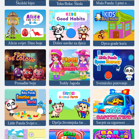
Školski bijes
Mala Panda: Ljetni odmor
Toka Boka: Škola
Alicin svijet: Dino boje
Dobre navike za djecu
Djeca grade kuću
Pronađite boju
Toddy Jagoda
Svemirsko putovanje male pande
Dječja životinjska farma
Savjeti za sigurnost djece
Little Panda Svijet emocija