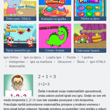
Dobro jutro. Nilski konj
Telefon za djecu
Kuhinjski set igračka za djecu
Dječji fantastični spasilački tim
Crtanje i bojanje
Utrke turnir SpanchBob
Igre Online
Igre za djecu
Logika igre
Puzzle
7 godina
Inteligentan
Igre za mališane
Obrazovni
Škola
Igre HTML5
Matematički
2 + 1 = 3
1+2=3
Želite li testirati svoje matematičkih sposobnosti,
onda uskoro početi igrati ovu igru. Ovdje se sve vrti
među brojevima 1, 2 i 3 i sve iste zadatke povezane s tim brojevima.
Pokušajte riješiti jednostavne matematičke primjere u kratkom vremenu i
brzo pisati točan odgovor. Nemate prostora za pogreške i prvi grešku u odluci