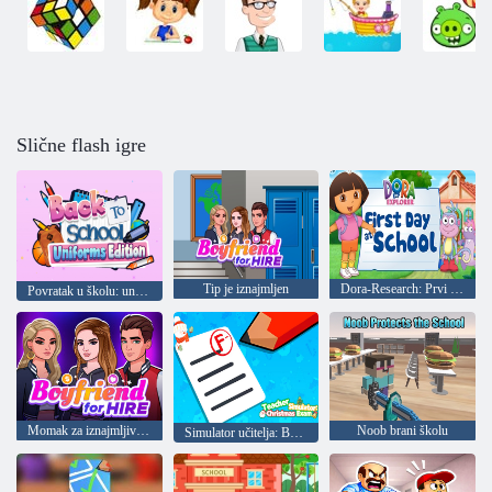
Slične flash igre
Tip je iznajmljen
Dora-Research: Prvi dan Dore u školi
Povratak u školu: uniforma
Momak za iznajmljivanje
Noob brani školu
Simulator učitelja: Božićni ispit