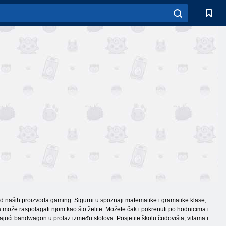
od naših proizvoda gaming. Sigurni u spoznaji matematike i gramatike klase,
 a može raspolagati njom kao što želite. Možete čak i pokrenuti po hodnicima i
ljajući bandwagon u prolaz između stolova. Posjetite školu čudovišta, vilama i