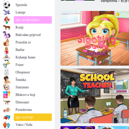
vampirima – to je 
Sportski
Letenje
Igre za djevojčice
Konji
Bukvalan prijevod
Prerušiti se
Barbie
Kuhanje hrane
Frizer
Obojenost
Šminka
Smrznuto
Blokovi u boji
Dinosauri
Pustolovina
Podvale u školi
Igre za dvoje
Vatra i Voda