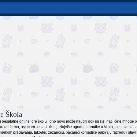
re Škola
li besplatne online igre školu i ono novo može naučiti dok igrate, naći ćete mnoge 
sku uniformu, osjećam se kao učitelj. Najviše ugodne trenutke u školu, to je stanka,
. Tijekom predavanja, također, zezanciju, bacajući komadiće papira u razredu i stav