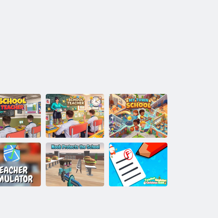
itelj u školi
Učitelj u školi
Moj grad: Škola
Simulator
Učiteljski
Noob brani
učitelja: Božićni