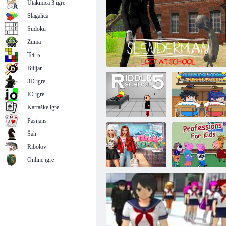
Utakmica 3 igre
Slagalica
Sudoku
Zuma
Juniorska utrka
Tetris
Bilijar
3D igre
IO igre
Kartaške igre
Pasijans
Šah
Bitka kolega iz
Ribolov
razreda - školska
Škola misterija 5
Slenderman izgubljen u školi
zagonetka
Online igre
Dress to
Impression:
Profesije za
Back to School
djecu