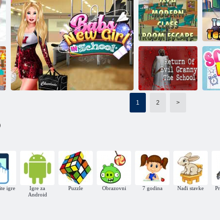
Srednja škola
Školski život
Školska avantura
mlade princeze
Tehnološki
moderni bijeg iz
učionice
Školska moda za djevo
1
2
>
Vraća se ljuta
Š
)
baka: Škola
Babs je nova djevojka u školi
te igre
Igre za
Puzzle
Obrazovni
7 godina
Nađi stavke
Pr
Android