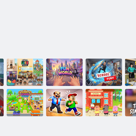
Toka Boka:
Škola
Veseli svijet
Školski bijes
Uč
Sunčane školske
Dvoboj u školi:
Wolf: Dan u