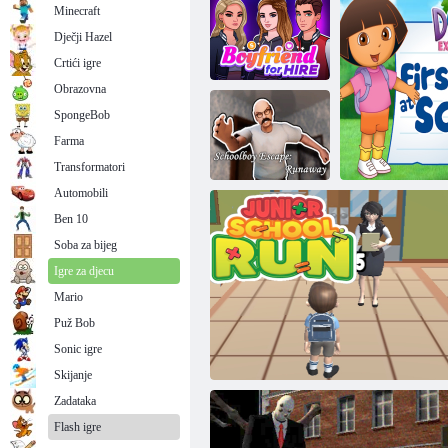
Minecraft
Dječji Hazel
Crtići igre
Obrazovna
SpongeBob
Momak za
Farma
iznajmljivanje
Učitelj u školi
Transformatori
Automobili
Ben 10
Bijeg učenika:
Soba za bijeg
bjegunac
Igre za djecu
Mario
Puž Bob
Sonic igre
Dora-Research:
Skijanje
Zadataka
Flash igre