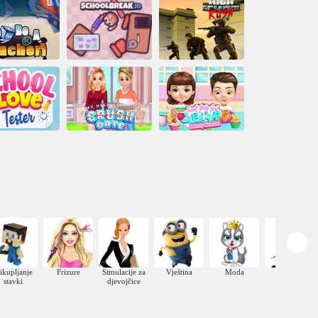
Kiddo: školski
Školski stil
pastel
odijevanja
Proboj u
jčice
Biti učitelj
Školski odmor
srednjoj školi
kolski tester
Moj datum u
Slatka beba čisti
ljubavi
srednjoj školi
prljavu školu
ikupljanje
Frizure
Simulacije za
Vještina
Moda
Šminka
stavki
djevojčice