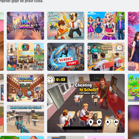
mjesto gdje se pravi čuda.
Nova djevojka u
Veseli svijet
Bijeg iz škole 3d
srednjoj školi
Toka Boka:
Škola
Školski bijes
Učitelj u školi
Škola za kućne
Su
ljubimce Yasa