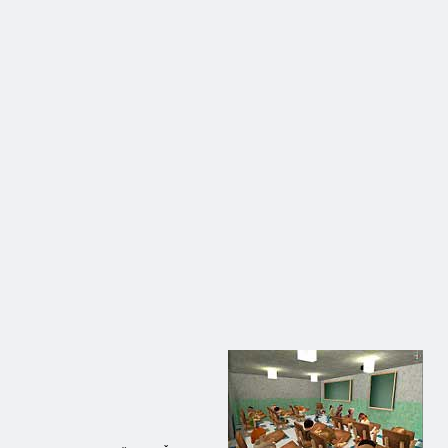
simulator
školu
ispit