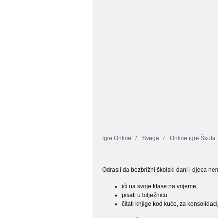
ljubimce Yasa
Varanje u školi
Igre Online
Svega
Online igre Škola
Odrasli da bezbrižni školski dani i djeca ne
ići na svoje klase na vrijeme,
pisati u bilježnicu
čitati knjige kod kuće, za konsolidaci