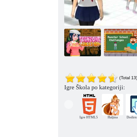
Teen Zone
Testovi u školi
(Total 13
Sakura School Girl Yandere simulator
Učenica
čudovišta
Igre Škola po kategoriji:
Igre HTML5
Haljina
Dodirni