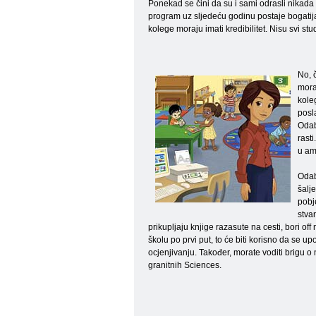
Ponekad se čini da su i sami odrasli nikada 
program uz sljedeću godinu postaje bogatija 
kolege moraju imati kredibilitet. Nisu svi stu
No, č
mora
kole
posl
Odabe
rast
u am
Odabe
šalj
pobje
stvar
prikupljaju knjige razasute na cesti, bori off
školu po prvi put, to će biti korisno da se up
ocjenjivanju. Također, morate voditi brigu o
granitnih Sciences.