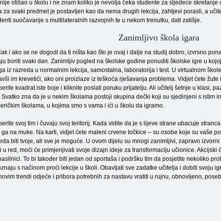
nije otišao u školu i ne znam koliko je nevolja čeka studente za sljedeće skretanje 
za svaki predmet je postavljen kao da nema drugih lekcija, zahtjevi porasli, a učite
denti suočavanje s multilateralnih razvojnih te u nekom trenutku, dati zatišje.
Zanimljivo škola igara
ak i ako se ne dogodi da ti ništa kao što je ovaj i dalje na studij dobro, izvrsno pon
ju boriti svaki dan. Zanimljiv pogled na školske godine ponuditi školske igre u koj
ga iz razreda u normalnim lekcija, samostalna, laboratorija i test. U virtualnom ško
avši im krevetići, ako oni proizlaze iz teškoća rješavanja problema. Vidjet ćete žut
rite kvadrat iste boje i kliknite poslati poruku prijatelju. Ali učitelj šetnje u klasi,
i. Svatko zna da je u nekim školama postoji skupina dečki koji su sjedinjeni s istim 
eričkim školama, u kojima smo s vama i ići u školu da igramo.
rite svoj tim i čuvaju svoj teritorij. Kada vidite da je s lijeve strane ubacuje stran
e ga na muke. Na karti, vidjet ćete maleni crvene točkice – su osobe koje su vaše p
da biti tvoje, ali sve je moguće. U ovom dijelu su mnogi zanimljivi, zapravo izvorni pri
i u red, moći će primjenjivati ​​svoje dizajn ideje za transformaciju učionice. Akcijs
 nasilnici. To bi također biti jedan od sportaša i podršku tim da posjetite nekoliko pro
oznaju s načinom proći lekcije u školi. Obavljati sve zadatke učitelja i dobiti svoju ig
 novim trendi odjeće i pribora potrebnih za nastavu vratiti u rujnu, obnovljeno, pose