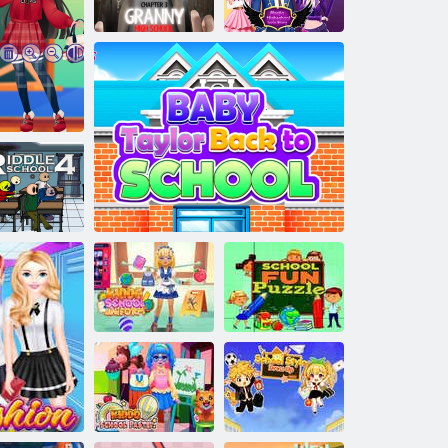
horora
Zla baka
Čarobna
Poglavlje 3
srednjoškolska
Bijeg iz škole
Bijeg iz škole: Pakleni učitelj!
ljubavna priča
ki dani
la misterija 4
Kiddo: Školska
Školska zabavna
uniforma
Beba Taylor se vratila u školu
slagalica