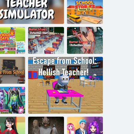
Simulator
učitelja: Božićni
ispit
Školske priče:
simulator učitelja
kolski dani.
Školski horor:
Detektiv povijest
vi dan škole.
Učiteljski simulator
detektivska priča
horor škole
ijeg iz škole
inceze u školi