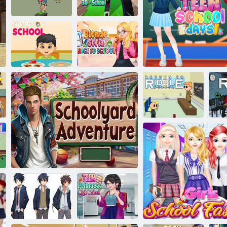
sve
iz škole
Bijeg iz škole OBBI
škola
Simulator
Block craft 3D -
školskog učitelja
škola
Plavokosa Sofia
Školski obroci
natrag u školu
Škola misterija
Povratak
Tinejdžerski stil Škols
Ško