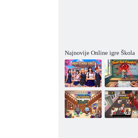
Najnovije Online igre Škola
Školski život za
Ne daj da te
srednjoškolke
uhvate!
Škola za kućne