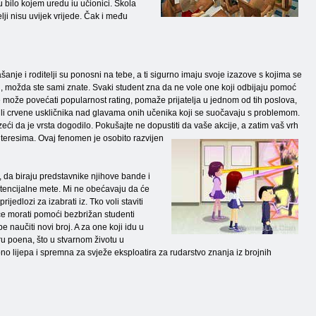
u bilo kojem uredu iu učionici. Škola
lji nisu uvijek vrijede. Čak i među
ašanje i roditelji su ponosni na tebe, a ti sigurno imaju svoje izazove s kojima se
oj, možda ste sami znate. Svaki student zna da ne vole one koji odbijaju pomoć
le može povećati popularnost rating, pomaže prijatelja u jednom od tih poslova,
e ili crvene uskličnika nad glavama onih učenika koji se suočavaju s problemom.
 pazeći da je vrsta dogodilo. Pokušajte ne dopustiti da vaše akcije, a zatim vaš vrh
interesima. Ovaj fenomen je osobito razvijen
ca, da biraju predstavnike njihove bande i
otencijalne mete. Mi ne obećavaju da će
jedlozi za izabrati iz. Tko voli staviti
ki će morati pomoći bezbrižan studenti
be naučiti novi broj. A za one koji idu u
ru ​​poena, što u stvarnom životu u
bno lijepa i spremna za svježe eksploatira za rudarstvo znanja iz brojnih