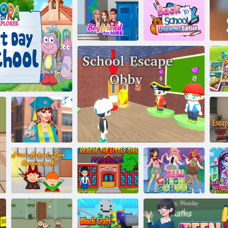
Noob brani
školu
Povratak u
Tip je iznajmljen
Varanje u školi
školu: uniforma
Š
Pr
Trendovi šminke
 Prvi dan Dore u školi
za diplomiranje
B
Škola Pico:
Tinejdžerska
Ljubav osvaja
Spasi djevojku
moda: srednja
Pr