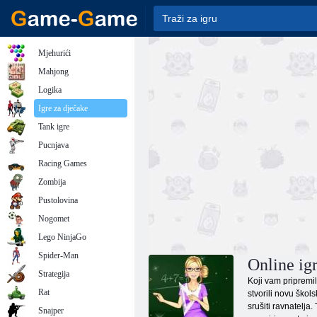
Mjehurići
Mahjong
Logika
Igre za dječake
Tank igre
Pucnjava
Racing Games
Zombija
Pustolovina
Nogomet
Lego NinjaGo
Spider-Man
Online ig
Strategija
Koji vam pripremi
Rat
stvorili novu škol
srušiti ravnatelja
Snajper