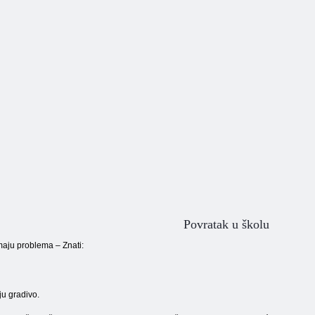
priče
Bijeg
školi
Povratak u školu
maju problema – Znati:
ju gradivo.