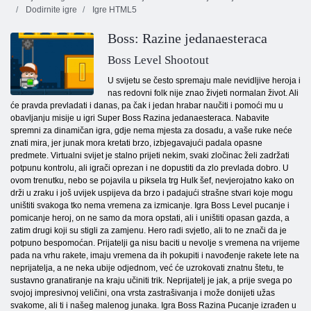
Dodirnite igre
Igre HTML5
Boss: Razine jedanaesteraca
Boss Level Shootout
U svijetu se često spremaju male nevidljive heroja i
nas redovni folk nije znao živjeti normalan život. Ali
će pravda prevladati i danas, pa čak i jedan hrabar naučiti i pomoći mu u
obavljanju misije u igri Super Boss Razina jedanaesteraca. Nabavite
spremni za dinamičan igra, gdje nema mjesta za dosadu, a vaše ruke neće
znati mira, jer junak mora kretati brzo, izbjegavajući padala opasne
predmete. Virtualni svijet je stalno prijeti nekim, svaki zločinac želi zadržati
potpunu kontrolu, ali igrači oprezan i ne dopustiti da zlo prevlada dobro. U
ovom trenutku, nebo se pojavila u piksela trg Hulk šef, nevjerojatno kako on
drži u zraku i još uvijek uspijeva da brzo i padajući strašne stvari koje mogu
uništiti svakoga tko nema vremena za izmicanje. Igra Boss Level pucanje i
pomicanje heroj, on ne samo da mora opstati, ali i uništiti opasan gazda, a
zatim drugi koji su stigli za zamjenu. Hero radi svjetlo, ali to ne znači da je
potpuno bespomoćan. Prijatelji ga nisu baciti u nevolje s vremena na vrijeme
pada na vrhu rakete, imaju vremena da ih pokupiti i navođenje rakete lete na
neprijatelja, a ne neka ubije odjednom, već će uzrokovati znatnu štetu, te
sustavno granatiranje na kraju učiniti trik. Neprijatelj je jak, a prije svega po
svojoj impresivnoj veličini, ona vrsta zastrašivanja i može donijeti užas
svakome, ali ti i našeg malenog junaka. Igra Boss Razina Pucanje izrađen u