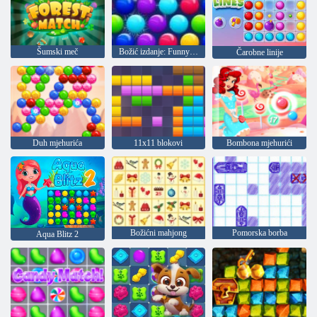
Šumski meč
Božić izdanje: Funny mjehurića
Čarobne linije
Duh mjehurića
11x11 blokovi
Bombona mjehurići
Božićni mahjong
Pomorska borba
Aqua Blitz 2