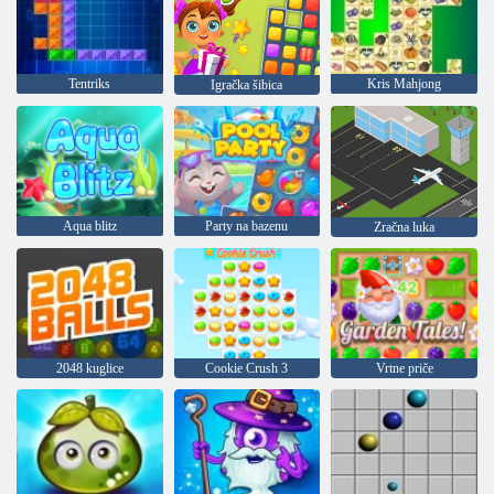
Tentriks
Kris Mahjong
Igračka šibica
Aqua blitz
Party na bazenu
Zračna luka
2048 kuglice
Cookie Crush 3
Vrtne priče