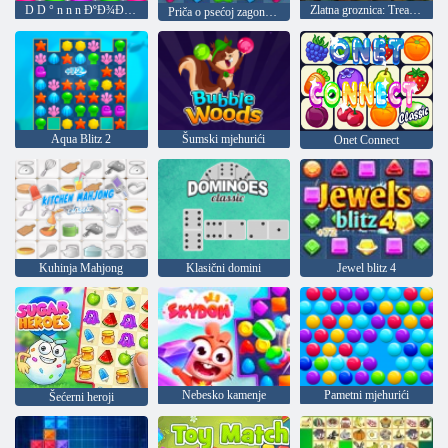
D D ° n n n ÐºÐ¾Ð½Ñ ÐμÑ Ð ° Ð¼Ð¸
Zlatna groznica: Treasure Hunter
Priča o psećoj zagonetki
Aqua Blitz 2
Šumski mjehurići
Onet Connect
Kuhinja Mahjong
Klasični domini
Jewel blitz 4
Nebesko kamenje
Pametni mjehurići
Šećerni heroji