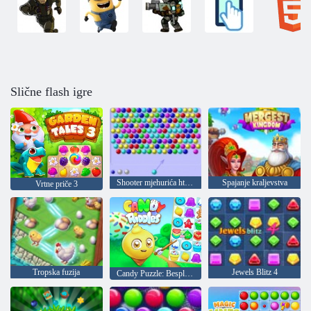
Slične flash igre
Shooter mjehurića html5
Spajanje kraljevstva
Vrtne priče 3
Tropska fuzija
Jewels Blitz 4
Candy Puzzle: Besplatna utakmica 3