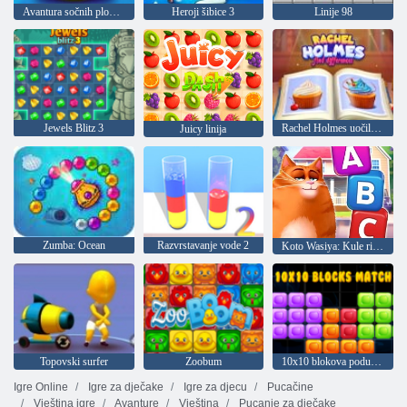
Avantura sočnih plodova
Heroji šibice 3
Linije 98
Jewels Blitz 3
Rachel Holmes uočila je razliku
Juicy linija
Zumba: Ocean
Razvrstavanje vode 2
Koto Wasiya: Kule riječi
Topovski surfer
Zoobum
10x10 blokova podudaranja
Igre Online
Igre za dječake
Igre za djecu
Pucačine
Vještina igre
Avanture
Vještina
Pucanje za dječake