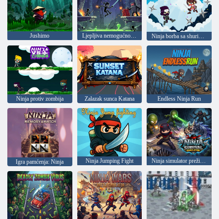
Jushimo
Ljepljiva nemogućnost: 1. poglavlje
Ninja borba sa shurikenima 2
Ninja protiv zombija
Zalazak sunca Katana
Endless Ninja Run
Ninja Jumping Fight
Ninja simulator preživljavanja
Igra pamćenja: Ninja