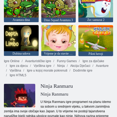
Avantura dina
Zec samurai 2
Dino Squad Avantura 3
Dubina udova
Vrijeme je da stavite bebu na spavanje
Piloti heroji
Igre Online
Avanturističke igre
Funny Games
Igre za dječake
Igre za djecu
Vještina igre
Ninja
Akcija Dječaci
Avanture
Vještina
Igre u kojoj morate pokrenuti
Dodirnite igre
Igre HTML5
Ninja Ranmaru
Ninja Ranmaru
U Ninja Ranmaru igre programeri na planu idemo
sa sobom u srednjem vijeku, u takvom zanimljiva
zemlja ima svoje običaje kao Japan. U to vrijeme ne postoji tajanstvena
narudžbe bjelji ratnika ubojice poznate kao ninje. Njihova razina pripreme