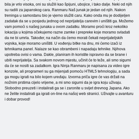
bila je vrlo visoka, oni su služili kao špijuni, ubojice, i tako dalje. Neki od njih
su radili za japanskog cara. Ranmaru Naš junak je jedan od njih. Nakon
treninga u samostanu bio je vjerno služiti caru. Kako onda mu je dodijeljen
zadatak da se u posjedu jednog od neprijatelja carevim i uništiti ga. Možemo
vam pomoći s našeg junaka u ovom zadatku. Moramo proći kroz nekoliko
lokacija u kojima očekujemo razne zamke i prepreke koje moramo svladati
da ne bi umrla. Također, na način da ćemo morati čekati neprijateljskih
vojnika, koje moramo uništiti. U vođenju bitke na dnu, mi ćemo izaći iz
tehnikama panel. Nalaze se kao obrambeni i napadaju tehnike. Njihova
upotreba ovisi o vama. Dakle, planiram ih koristite ispravno da se brane i
ubiti neprijatelja. Sa svakom novom mjestu, učinit će to teže, ali smo sigurni
da će se nositi sa zadatkom. Igra Ninja Ranmaru je napisana za video igre
konzole, ali programeri su ga mijenjati pomoću HTML5 tehnologiju, a sada
ga mogu igrati na bilo kojem uređaju. Izvorna priča igre će vas držati na
nožnim prstima cijelo vrijeme, a mi smo sigurni da je igra koju uživaju.
Slobodno preuzeti i instalirati ga se i zaronite u svijet drevnog Japana. Ako
ne želite instalirati ga igrati on-line na našoj web stranici. Uživajte u avanturu
i dobar provod!