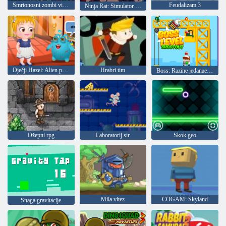
Smrtonosni zombi virus
Feudalizam 3
Ninja Rat: Simulator bitke
Dječji Hazel: Alien prijatelj
Hrabri tim
Boss: Razine jedanaesteraca
Džepni rpg
Laboratorij sir
Skok geo
Mila vitez
COGAM: Skyland
Snaga gravitacije