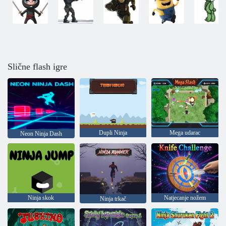
Slične flash igre
Dupli Ninja
Mega udarac
Neon Ninja Dash
Ninja skok
Natjecanje nožem
Ninja trkač