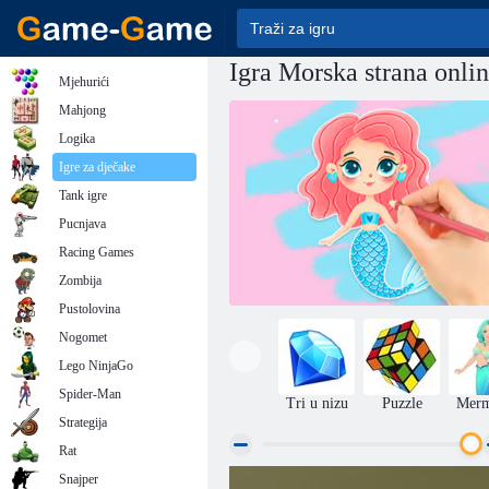
Igra Morska strana onli
Mjehurići
Mahjong
Logika
Igre za dječake
Tank igre
Pucnjava
Racing Games
Zombija
Pustolovina
Nogomet
Lego NinjaGo
Spider-Man
Tri u nizu
Puzzle
Merm
Strategija
Rat
Snajper