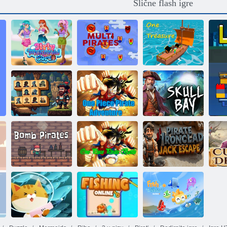
Slične flash igre
Djevojačka
moda: stil sirene
Multi Pirati
Jedno blago
One Piece:
Gusarska
Pirati: Mahjong
avantura
Zaljev lubanja
One Piece:
Pirate Armadillo
Pirati bombe
Gusarska bitka
Jack's Escape
Pr