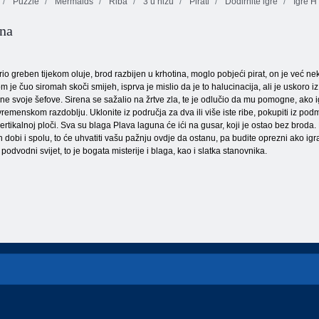
Puzzle
Mermaids
Riba
3 u nizu
Pirati
Dodirnite igre
Igre 
ana
Mačka hvata
Ribolov putem
Ribe su van
ribu
interneta
svoje vode!
rio greben tijekom oluje, brod razbijen u krhotina, moglo pobjeći pirat, on je već n
 je čuo siromah skoči smijeh, isprva je mislio da je to halucinacija, ali je uskoro i
ene svoje šefove. Sirena se sažalio na žrtve zla, te je odlučio da mu pomogne, ako ig
remenskom razdoblju. Uklonite iz područja za dva ili više iste ribe, pokupiti iz podmor
rtikalnoj ploči. Sva su blaga Plava laguna će ići na gusar, koji je ostao bez broda. 
h dobi i spolu, to će uhvatiti vašu pažnju ovdje da ostanu, pa budite oprezni ako igra
 podvodni svijet, to je bogata misterije i blaga, kao i slatka stanovnika.