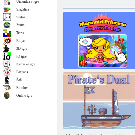
Utakmica 3 igre
Slagalica
Sudoku
Zuma
Tetris
Bilijar
3D igre
IO igre
Kartaške igre
Pasijans
Šah
Ribolov
Online igre
Dvorac princeze Male sirene Avater