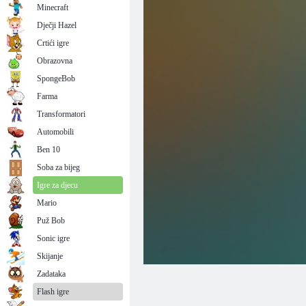
Minecraft
Dječji Hazel
Crtići igre
Obrazovna
SpongeBob
Farma
Transformatori
Automobili
Ben 10
Soba za bijeg
Igre za djecu
Mario
Puž Bob
Sonic igre
Skijanje
Zadataka
Flash igre