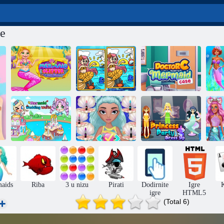
ne
Svjetlucavi
aparat za tortu
Sirene: Uočite
Dr. S: Slučaj
Mermaid
razlike
Sirena
M
Oblačenje u
Svijet vjenčanja
Dijamantne
princezu za
pr
sirena
sirene
zabavu
aids
Riba
3 u nizu
Pirati
Dodirnite
Igre
K
igre
HTML5
(Total 6)