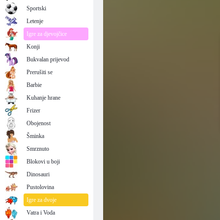
Bojanka: Uživanje u maloj sireni
Sportski
Letenje
Igre za djevojčice
Konji
Bukvalan prijevod
Prerušiti se
Barbie
Kuhanje hrane
Frizer
Obojenost
Šminka
Smrznuto
Blokovi u boji
Dinosauri
Pustolovina
Igre za dvoje
Vatra i Voda