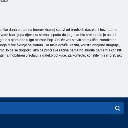
HTML5
ekoliko dana plutao na improviziranoj splavi od brodskih dasaka, i bez nade u
z vode kao lijepa djevojka sirena. Ispada da je gusar bio sretan, bio je usred
rate s njom ribe u igri mornar Pop. Oni će vas staviti na različite zadatke na
ja teške škrinje sa zlatom. Da biste dovršili razini, koristiti obojene dragulje,
No, to će se dogoditi, ako će proći sve razine pametno, budite pametni i koristiti
te na mobilnom uređaju, a daleko od kuće. Za kontrolu, koristite miš ili prst, ako