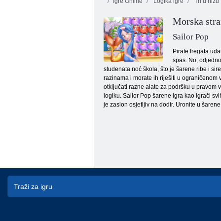
Igre Online
Logika igre
Tri u nizu
Morska str
Sailor Pop
Pirate fregata uda
spas. No, odjednom
studenata noć škola, što je šarene ribe i sir
Gusarski dvoboj
razinama i morate ih riješiti u ograničenom v
otključati razne alate za podršku u pravom ve
logiku. Sailor Pop šarene igra kao igrači svi
je zaslon osjetljiv na dodir. Uronite u šarene