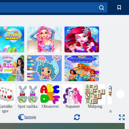
Obucite princezu
odna sirena
Estetika sirene
sirenu
Cottagecore
inceze protiv
Bojanka:
Salon Magic
sirena
Meduza i sirena
Mermaid
artaške
Spot razlika
Obrazovni
Napamet
Mahjong
Jigsaw
igre
zagonetke
Tamnije