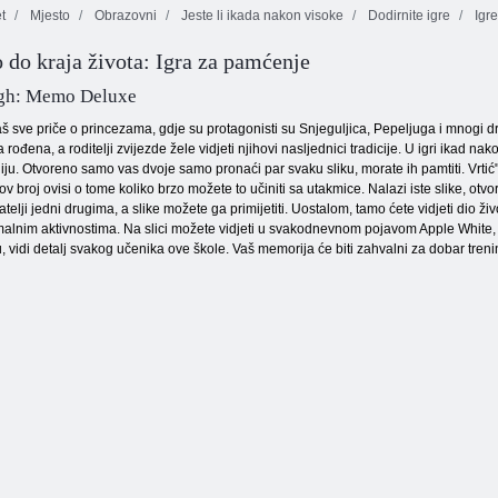
t
Mjesto
Obrazovni
Jeste li ikada nakon visoke
Dodirnite igre
Igr
o do kraja života: Igra za pamćenje
FARM
Nema bodova
CONKCE
Tanki online
igh: Memo Deluxe
aš sve priče o princezama, gdje su protagonisti su Snjeguljica, Pepeljuga i mnogi drug
a rođena, a roditelji zvijezde žele vidjeti njihovi nasljednici tradicije. U igri ikad 
liniju. Otvoreno samo vas dvoje samo pronaći par svaku sliku, morate ih pamtiti. Vrtić
v broj ovisi o tome koliko brzo možete to učiniti sa utakmice. Nalazi iste slike, otv
atelji jedni drugima, a slike možete ga primijetiti. Uostalom, tamo ćete vidjeti dio živ
malnim aktivnostima. Na slici možete vidjeti u svakodnevnom pojavom Apple White, Li
, vidi detalj svakog učenika ove škole. Vaš memorija će biti zahvalni za dobar trenin