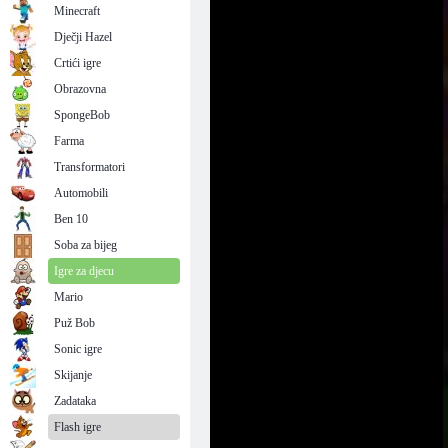
Minecraft
Dječji Hazel
Crtići igre
Obrazovna
SpongeBob
Farma
Transformatori
Automobili
Ben 10
Soba za bijeg
Igre za djecu
Mario
Puž Bob
Sonic igre
Skijanje
Zadataka
Flash igre