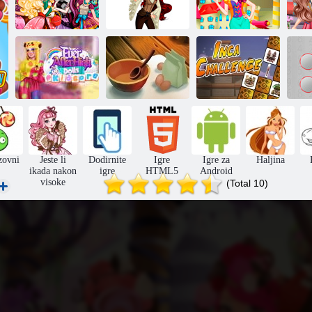
Škola sretno:
Srećom Škola:
Barbie u školi
Jo
avantura
bojanje za djecu
stilu Sretno
Ever After High
Zvijezda
Dolls Baby stil
Kuhinja
Inca: Poziv
zovni
Jeste li
Dodirnite
Igre
Igre za
Haljina
ikada nakon
igre
HTML5
Android
visoke
(Total 10)