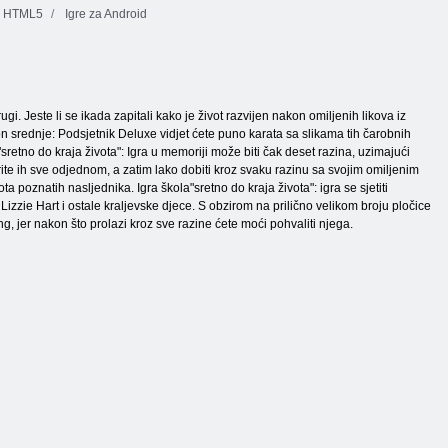
e HTML5
Igre za Android
i. Jeste li se ikada zapitali kako je život razvijen nakon omiljenih likova iz
nakon srednje: Podsjetnik Deluxe vidjet ćete puno karata sa slikama tih čarobnih
"sretno do kraja života": Igra u memoriji može biti čak deset razina, uzimajući
orite ih sve odjednom, a zatim lako dobiti kroz svaku razinu sa svojim omiljenim
ota poznatih nasljednika. Igra škola"sretno do kraja života": igra se sjetiti
zzie Hart i ostale kraljevske djece. S obzirom na prilično velikom broju pločice
g, jer nakon što prolazi kroz sve razine ćete moći pohvaliti njega.