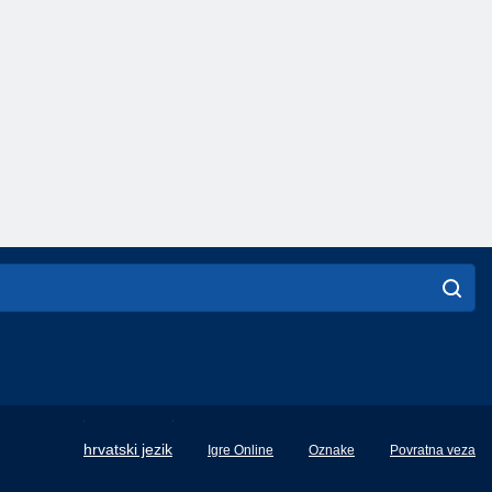
English
hrvatski jezik
Igre Online
Oznake
Povratna veza
Français