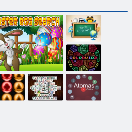
Povratak u
školu: sjećanje
Coloruid 2
Atomi online
amor udarac
Pretraživanje uskršnjih jaja
Mahjong Deluxe
null