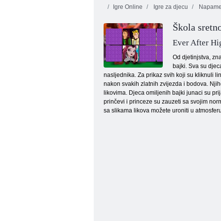
Igre Online
Igre za djecu
Napame
Škola sretn
Ever After H
Od djetinjstva, zn
bajki. Sva su djec
nasljednika. Za prikaz svih koji su kliknuli 
Zatvorena kutija
nakon svakih zlatnih zvijezda i bodova. Njiho
likovima. Djeca omiljenih bajki junaci su prij
prinčevi i princeze su zauzeti sa svojim nor
sa slikama likova možete uroniti u atmosferu