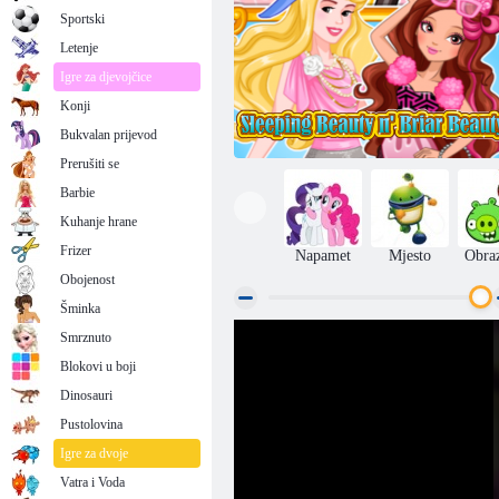
Sportski
Letenje
Igre za djevojčice
Konji
Bukvalan prijevod
Prerušiti se
Barbie
Kuhanje hrane
Frizer
Napamet
Mjesto
Obra
Obojenost
Šminka
Smrznuto
Trnoružica i Brier ljepota
Blokovi u boji
Dinosauri
Pustolovina
Igre za dvoje
Vatra i Voda