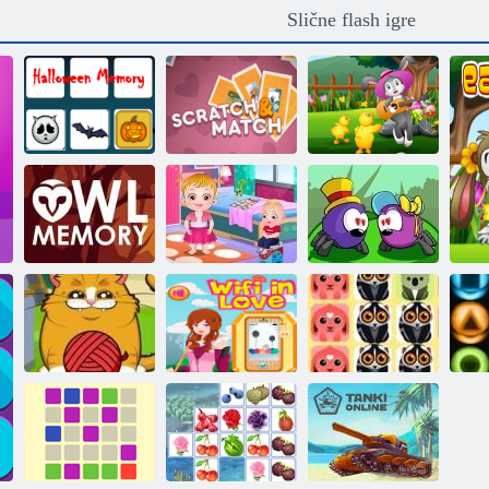
Slične flash igre
Memorija
Uskrsna
Halloween
Ogrebi i upari
memorija
Dječji Hazel:
Jedan dan u
Sjećanje na sove
vrtiću
Web ljubavi
Razigrani Kitty
Voljeti Wi-Fi
1010 životinja
Mr