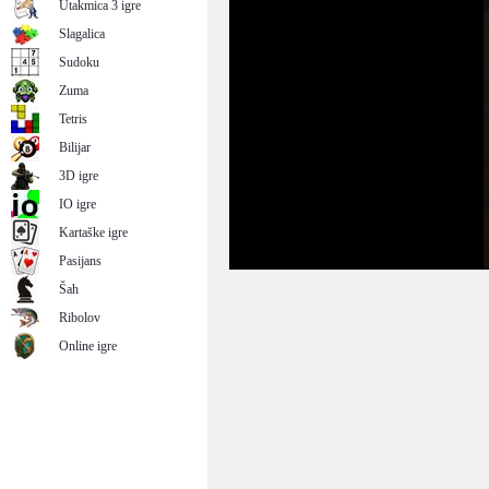
Utakmica 3 igre
Slagalica
Sudoku
Zuma
Tetris
Bilijar
3D igre
IO igre
Kartaške igre
Pasijans
Šah
Ribolov
Online igre