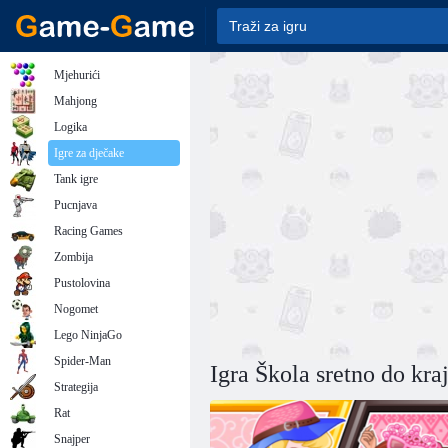
Mjehurići
Mahjong
Logika
Igre za dječake
Tank igre
Pucnjava
Racing Games
Zombija
Pustolovina
Nogomet
Lego NinjaGo
Spider-Man
Igra Škola sretno do kra
Strategija
Rat
Snajper