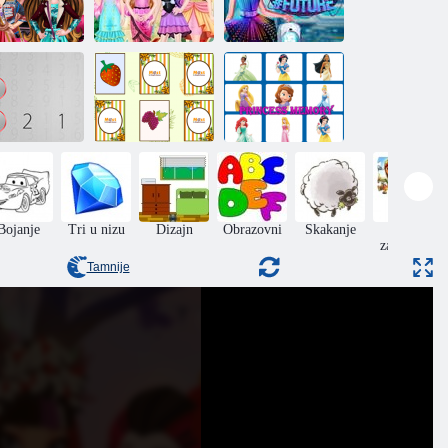
š poslije Hai:
Ever After
Ever After High:
cimeru
Makeup: zabava
Budućnost
Zapamtite
Memorija s
Princeze: Igra
brojeve
voćem
pamćenja
Bojanje
Tri u nizu
Dizajn
Obrazovni
Skakanje
Jigsaw
zagonetke
Tamnije