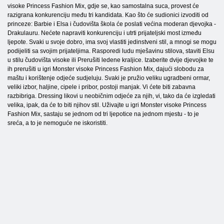
visoke Princess Fashion Mix, gdje se, kao samostalna suca, provest će
razigrana konkurenciju među tri kandidata. Kao što će sudionici izvoditi od
princeze: Barbie i Elsa i čudovišta škola će poslati većina moderan djevojka -
Drakulauru. Nećete napraviti konkurenciju i utrti prijateljski most između
ljepote. Svaki u svoje dobro, ima svoj vlastiti jedinstveni stil, a mnogi se mogu
podijeliti sa svojim prijateljima. Rasporedi ludu mješavinu stilova, staviti Elsu
u stilu čudovišta visoke ili Prerušiti ledene kraljice. Izaberite dvije djevojke te
ih prerušiti u igri Monster visoke Princess Fashion Mix, dajući slobodu za
maštu i korištenje odjeće sudjeluju. Svaki je pružio veliku ugradbeni ormar,
veliki izbor, haljine, cipele i pribor, postoji manjak. Vi ćete biti zabavna
razbibriga. Dressing likovi u neobičnim odjeće za njih, vi, tako da će izgledati
velika, ipak, da će to biti njihov stil. Uživajte u igri Monster visoke Princess
Fashion Mix, sastaju se jednom od tri ljepotice na jednom mjestu - to je
sreća, a to je nemoguće ne iskoristiti.