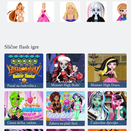
Slične flash igre
Monster High Božić
Monster High Draculaura
Pucač na čudovišta za Noć vještica
Glumi dečka, raskini, osveti se
Čudovišne djevojke su se vratile u školu
Zabava na plaži škole čudovišta