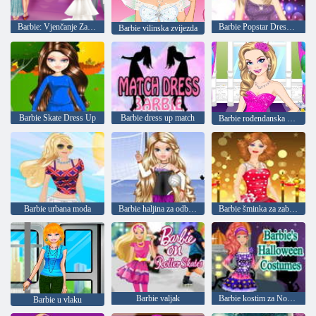
Barbie: Vjenčanje Zabava
Barbie Popstar Dress Up
Barbie vilinska zvijezda
Barbie Skate Dress Up
Barbie dress up match
Barbie rođendanska odjeća
Barbie urbana moda
Barbie haljina za odbojku
Barbie šminka za zabavu
Barbie valjak
Barbie kostim za Noć vještica
Barbie u vlaku