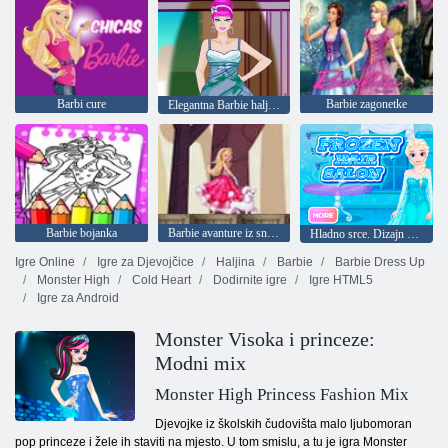
Barbi cure
Barbie zagonetke
Elegantna Barbie haljina
Barbie bojanka
Barbie avanture iz snova
Hladno srce. Dizajn frizure
Igre Online
Igre za Djevojčice
Haljina
Barbie
Barbie Dress Up
Monster High
Cold Heart
Dodirnite igre
Igre HTML5
Igre za Android
Monster Visoka i princeze:
Modni mix
Monster High Princess Fashion Mix
Djevojke iz školskih čudovišta malo ljubomoran
pop princeze i žele ih staviti na mjesto. U tom smislu, a tu je igra Monster