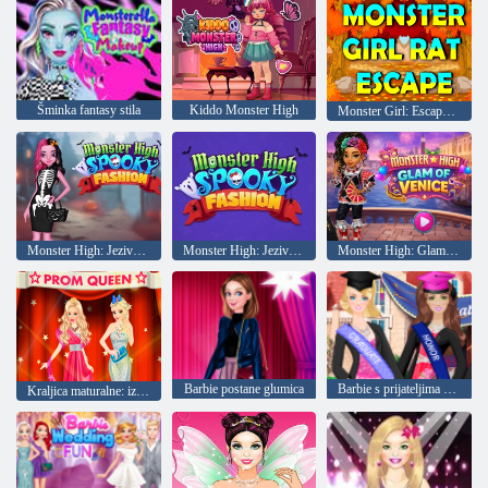
Šminka fantasy stila
Kiddo Monster High
Monster Girl: Escape of the Rat
Monster High: Jeziva moda
Monster High: Jeziva moda
Monster High: Glamour of Venice
Barbie postane glumica
Barbie s prijateljima prom
Kraljica maturalne: izazov