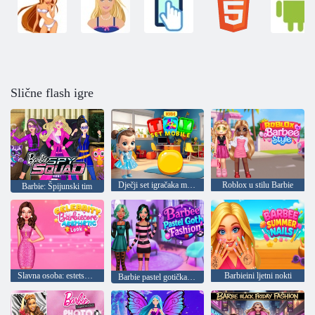
Slične flash igre
Dječji set igračaka mobitel
Roblox u stilu Barbie
Barbie: Špijunski tim
Slavna osoba: estetska slika Barbie
Barbieini ljetni nokti
Barbie pastel gotička moda