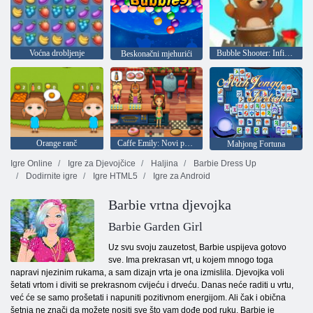
Voćna drobljenje
Bubble Shooter: Infinity
Beskonačni mjehurići
Orange ranč
Caffe Emily: Novi početak
Mahjong Fortuna
Igre Online
Igre za Djevojčice
Haljina
Barbie Dress Up
Dodirnite igre
Igre HTML5
Igre za Android
Barbie vrtna djevojka
Barbie Garden Girl
Uz svu svoju zauzetost, Barbie uspijeva gotovo
sve. Ima prekrasan vrt, u kojem mnogo toga
napravi njezinim rukama, a sam dizajn vrta je ona izmislila. Djevojka voli
šetati vrtom i diviti se prekrasnom cvijeću i drveću. Danas neće raditi u vrtu,
već će se samo prošetati i napuniti pozitivnom energijom. Ali čak i obična
šetnja ne znači da možete nositi sve što vam dođe pod ruku. Barbie je