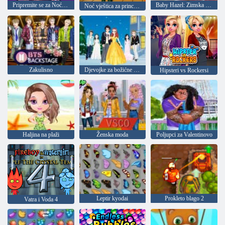
Pripremite se za Noć vještica
Baby Hazel: Zimska moda
Noć vještica za princezu
Zakulisno
Djevojke za božićne zabave
Hipsteri vs Rockersi
Haljina na plaži
Ženska moda
Poljupci za Valentinovo
Leptir kyodai
Prokleto blago 2
Vatra i Voda 4