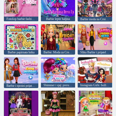
Fotošop barbie fashionista
Barbie leptir haljina
Barbie moda na Crni petak
Barbie papirnata lutka
Barbie: Moda za Crni petak
Slika Barbie i prijatelja štrebera
Shimmer i sjaj: prerušiti
Instagram Girls: božićna odjeća
Barbie i njezini prijatelji: Ugodna zima