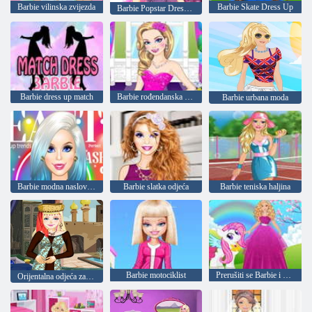
Barbie vilinska zvijezda
Barbie Skate Dress Up
Barbie Popstar Dress Up
Barbie dress up match
Barbie rođendanska odjeća
Barbie urbana moda
Barbie modna naslovnica
Barbie slatka odjeća
Barbie teniska haljina
Barbie motociklist
Prerušiti se Barbie i ponija
Orijentalna odjeća za Barbie