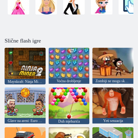
Slične flash igre
Voćna drobljenje
Zombiji ne mogu skočiti
Maynkraft: Ninja Miner 2
Glave na areni: Euro nogomet
Yeti senzacija
Duh mjehurića