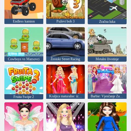
Endless kamion
Puževi bob 3
Zračna luka
Cowboys vs Marsovci
Žestoki Street Racing
Metalni životinje
Kraljica maturalne: izazov
Barbie: Vjenčanje Zabava
Fruita Swipe 2