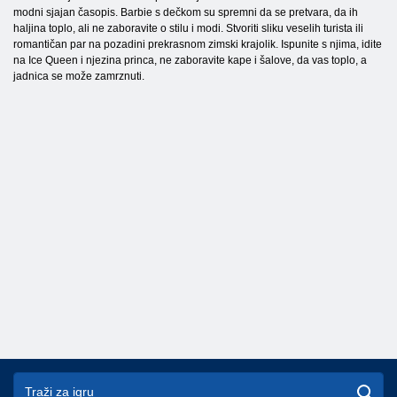
modni sjajan časopis. Barbie s dečkom su spremni da se pretvara, da ih
haljina toplo, ali ne zaboravite o stilu i modi. Stvoriti sliku veselih turista ili
romantičan par na pozadini prekrasnom zimski krajolik. Ispunite s njima, idite
na Ice Queen i njezina princa, ne zaboravite kape i šalove, da vas toplo, a
jadnica se može zamrznuti.