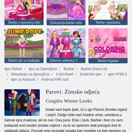
Barbie u spavaćoj sobi
Barbie vjenčanica
Dekoracija barbie sobe
Barbie uže za skakanje
Zabavna utakmica 3 Barbie
Barbie bojanka
Igre Online
Igre za Djevojčice
Barbie
Barbie Dress Up
Simulacije za djevojčice
Cold Heart
Dodirnite igre
Igre HTML5
Igre za Android
Android APK null
Parovi: Zimske odjeća
Couples Winter Looks
Imate vani toplo ljeto, ići u igri Parovi Zimske izgled
i svjež. Ovdje ćete naći hladne zime, umotana u
šalove igra znakova, ali ne sve. Dva para: Elsa i Jack, Barbie i Ken će vam
pokazati novi model zimske odjeće i za to su spremni stati polugoli dok ih
odabrati odjeću. Pozvali smo poznate junake kao modele na foto session za