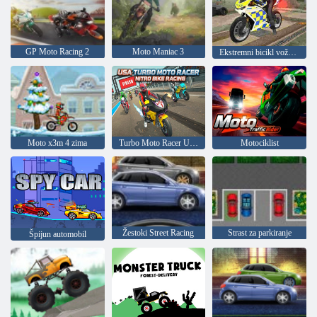
GP Moto Racing 2
Moto Maniac 3
Ekstremni bicikl vožnja 3D
Moto x3m 4 zima
Turbo Moto Racer Utrke na nitro motorima
Motociklist
Žestoki Street Racing
Strast za parkiranje
Špijun automobil