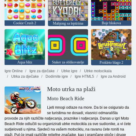
Cookie Crush 2
Boje blokova
Mahjong sa leptirima
Aqua blitz
Staker za oblikovatelje
Prokleto blago 2
Igre Online
Igre za dječake
Utrke igre
Utrke motocikala
Utrka za dječake
Dodirnite igre
Igre HTML5
Igre za Android
Moto utrka na plaži
Moto Beach Ride
Ljeti mnogi odlaze na more. Da bi se osiguralo da
se turistima ne dosadi, vlasnici odmarališta
provode za njih različite natjecanja, praznike i natjecanja. Danas u igri Moto
Beach Ride odlučili su organizirati utrke motocikla za sve sudionike, a vi ćete
sudjelovati u njima. Sjedeći na vašem motociklu, na ravanu ćete roniti na
plaži. Put će imati različite reljefne značajke, kao i pramčane ploče i druge