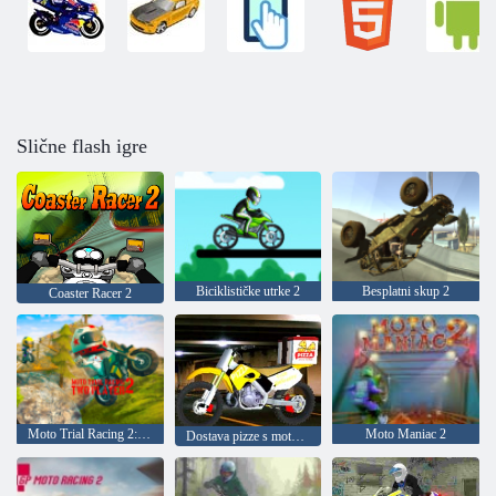
Slične flash igre
Biciklističke utrke 2
Besplatni skup 2
Coaster Racer 2
Moto Trial Racing 2: dva igrača
Moto Maniac 2
Dostava pizze s motorom bicikla 2020