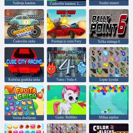
Suđenja kamion
Snažni motori
Čudovište kamion: Les isporuke
Čudovište utrke
Pustinja iz ceste Fury
Točka mitinga 6
Kubična gradska utrka
Vatra i Voda 4
Leptir kyodai
Gems: Bubbles
Milina mjehur
Voćna drobljenje