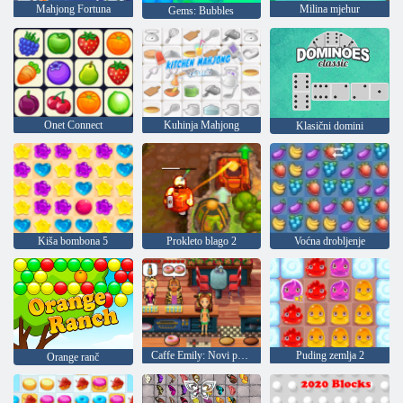
Mahjong Fortuna
Milina mjehur
Gems: Bubbles
Onet Connect
Kuhinja Mahjong
Klasični domini
Kiša bombona 5
Prokleto blago 2
Voćna drobljenje
Caffe Emily: Novi početak
Puding zemlja 2
Orange ranč