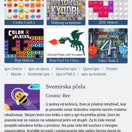
Cookie Crush 2
2020. blokovi
Mahjong sa leptirima
Boje blokova
Boja Pixel Art Classic - boja piksela brojevima
Vatra i Voda 4
Igre Online
Igre za djecu
Klasične igre
Quest igre
Prostor
Mjesto
Dodirnite igre
Igre HTML5
Igre za Android
Svemirska pčela
Cosmic Bee
U jednoj od košnica, živio je pčelinji istraživač, koji
je posvetio svoje slobodno vrijeme raznim vrstama
istraživanja. Skupit ćemo ovu tvrtku s njim u igri Kozmička pčela. Doći do
planeta koji se nalaze na udaljenost jedni od drugih. Za to ćete morati
posjetiti određene točke u prostoru. Na putu ćete biti suočeni s mnogim
opasnostima. Koristite jet pack i usmjeravanje leta vašeg heroja morat će