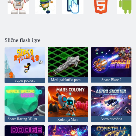
Slične flash igre
Međugalaktički pomorske bitke
Space Blaze 2
Super podlost
Space Racing 3D: praznina
Astro pucačina
Kolonija Mars