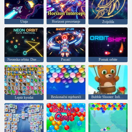
Utaja
Horizont presretanje
Zviježđa
Neonska orbita: Dnevnik puta
Pucati!
Pomak orbite
Beskonačni mjehurići
Bubble Shooter: Infinity
Leptir kyodai