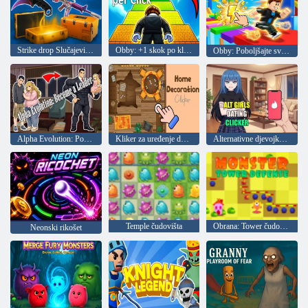
Strike drop Slučajevi i činovi
Obby: +1 skok po kliku
Obby: Poboljšajte svoju brzinu!
Alpha Evolution: Postanite vođa
Kliker za uređenje doma
Alternativne djevojke Click dating
Temple čudovišta
Obrana: Tower čudovišta
Neonski rikošet