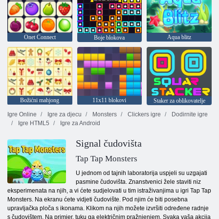
Onet Connect
Aqua blitz
Boje blokova
Božićni mahjong
11x11 blokovi
Staker za oblikovatelje
Igre Online
Igre za djecu
Monsters
Clickers igre
Dodirnite igre
Igre HTML5
Igre za Android
Signal čudovišta
Tap Tap Monsters
U jednom od tajnih laboratorija uspjeli su uzgajati
pasmine čudovišta. Znanstvenici žele staviti niz
eksperimenata na njih, a vi ćete sudjelovati u tim istraživanjima u igri Tap Tap
Monsters. Na ekranu ćete vidjeti čudovište. Pod njim će biti posebna
upravljačka ploča s ikonama. Klikom na njih možete izvršiti određene radnje
s čudovištem. Na primjer, tuku ga električnim pražnjenjem. Svaka vaša akcija