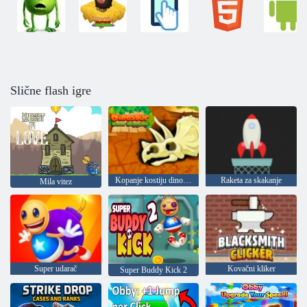
Slične flash igre
Kopanje kostiju dinosaura
Raketa za skakanje
Mila vitez
Super udarač
Kovačni kliker
Super Buddy Kick 2