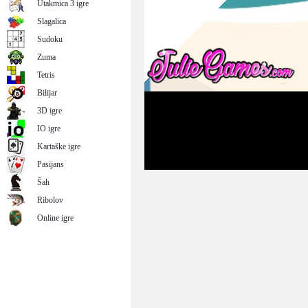
Utakmica 3 igre
Slagalica
Sudoku
Zuma
Tetris
Bilijar
3D igre
IO igre
Kartaške igre
Pasijans
Šah
Ribolov
Online igre