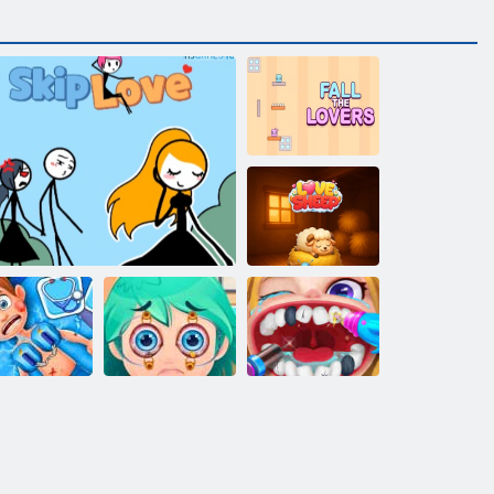
Pad ljubavnika
Ovčja ljubav
Smiješna
Igra zubarske
Ambulanta
Preskočiti ljubav
operacija oka
njege