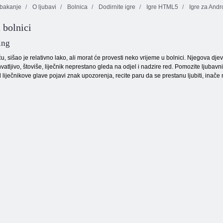
bakanje
O ljubavi
Bolnica
Dodirnite igre
Igre HTML5
Igre za Andr
Priče o
Simulator
 bolnici
Centralnoj
virtualnog rada
Smiješni doktor:
bolnici
kirurga
Hitna pomoć
ing
u, sišao je relativno lako, ali morat će provesti neko vrijeme u bolnici. Njegova djev
ihvatljivo, štoviše, liječnik neprestano gleda na odjel i nadzire red. Pomozite ljubav
 liječnikove glave pojavi znak upozorenja, recite paru da se prestanu ljubiti, inače 