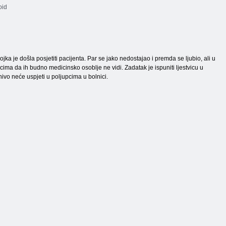
oid
ojka je došla posjetiti pacijenta. Par se jako nedostajao i premda se ljubio, ali u
nicima da ih budno medicinsko osoblje ne vidi. Zadatak je ispuniti ljestvicu u
nivo neće uspjeti u poljupcima u bolnici.