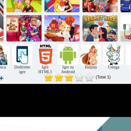
Ljubljenje na
Košarka
Vitezovi i
baseball terenu
poljupci
mladenke
Elsa Problemi u
ljubavi
11 poljubaca
Tajni poljubac
Po
nica
Dodirnite
Igre
Igre za
Haljina
Usluga
igre
HTML5
Android
(Total 1)