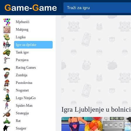
Mjehurići
Mahjong
Logika
Igre za dječake
Tank igre
Pucnjava
Racing Games
Zombija
Pustolovina
Nogomet
Lego NinjaGo
Spider-Man
Igra Ljubljenje u bolnic
Strategija
Rat
Snajper