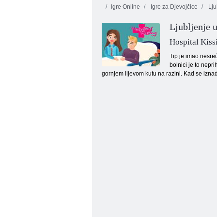
Igre Online
Igre za Djevojčice
Lju
Ljubljenje u
Hospital Kiss
Tip je imao nesreć
bolnici je to nepr
gornjem lijevom kutu na razini. Kad se iznad
Momak za iznajmljivanje