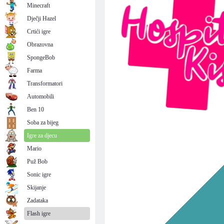
Minecraft
Dječji Hazel
Crtići igre
Obrazovna
SpongeBob
Farma
Transformatori
Automobili
Ben 10
Soba za bijeg
Igre za djecu
Mario
Puž Bob
Sonic igre
Skijanje
Zadataka
Flash igre