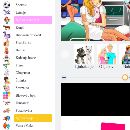
Sportski
Letenje
Igre za djevojčice
Konji
Bukvalan prijevod
Prerušiti se
Barbie
Kuhanje hrane
Frizer
Ljubakanje
O ljubavi
Bol
Obojenost
Šminka
Smrznuto
Kiss sestre
Blokovi u boji
Dinosauri
Pustolovina
Igre za dvoje
Vatra i Voda