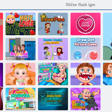
Slične flash igre
Ljubavni labirint
Ljubavne igle
Ljubavni tester 3
Slagalica za
spašavanje s
Tip je iznajmljen
pribadačama
Ljubavne točkice
Ledena kraljica:
Dječji Hazel:
Rođenje
slomljena ruka
blizanaca
Mali zubar