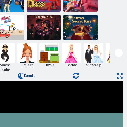
Stjuardesa
Ladybug: Flert u
poljupci
11 poljubaca
filmovima
Tajni poljubac
Djeda
ljubac u vrat
Gotički poljubac
Božićnjaka
Slavne
Šminka
Dizajn
Barbie
Vjenčanje
Frizure
osobe
Tamnije