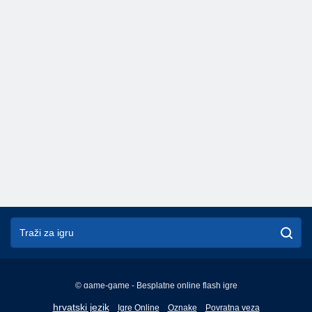
© game-game - Besplatne online flash igre
English
hrvatski jezik
Igre Online
Oznake
Povratna veza