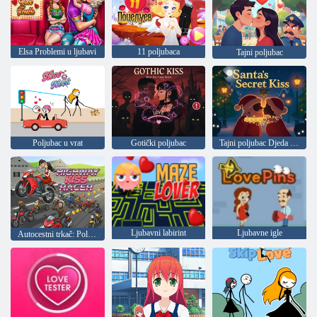
Elsa Problemi u ljubavi
11 poljubaca
Tajni poljubac
Poljubac u vrat
Gotički poljubac
Tajni poljubac Djeda Božićnjaka
Ljubavni labirint
Ljubavne igle
Autocestni trkač: Poljubac