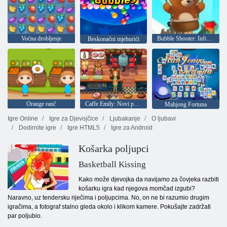
Voćna drobljenje
Bubble Shooter: Infinity
Beskonačni mjehurići
Orange ranč
Caffe Emily: Novi početak
Mahjong Fortuna
Igre Online
Igre za Djevojčice
Ljubakanje
O ljubavi
Dodirnite igre
Igre HTML5
Igre za Android
Košarka poljupci
Basketball Kissing
Kako može djevojka da navijamo za čovjeka razbiti
košarku igra kad njegova momčad izgubi?
Naravno, uz tendersku riječima i poljupcima. No, on ne bi razumio drugim
igračima, a fotograf stalno gleda okolo i klikom kamere. Pokušajte zadržati
par poljubio.