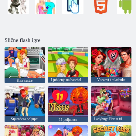
Slične flash igre
Ljubljenje na baseball terenu
Vitezovi i mladenke
Kiss sestre
Stjuardesa poljupci
Ladybug: Flert u filmovima
11 poljubaca