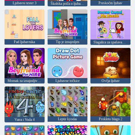
Ljubavni tester 3
Preskočiti ljubav
Školska priča o ljubavi br. 1
Pad ljubavnika
Tip je iznajmljen
Slagalica za spašavanje s pribadačama
Momak za iznajmljivanje
Ljubavne točkice
Ovčja ljubav
Leptir kyodai
Prokleto blago 2
Vatra i Voda 4