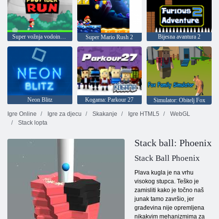
Super vožnja vodoinstalaterom
Bijesna avantura 2
Super Mario Rush 2
Neon Blitz
Kogama: Parkour 27
Simulator: Obitelj Fox
Igre Online
Igre za djecu
Skakanje
Igre HTML5
WebGL
Stack lopta
Stack ball: Phoenix
Stack Ball Phoenix
Plava kugla je na vrhu
visokog stupca. Teško je
zamisliti kako je točno naš
junak tamo završio, jer
građevina nije opremljena
nikakvim mehanizmima za