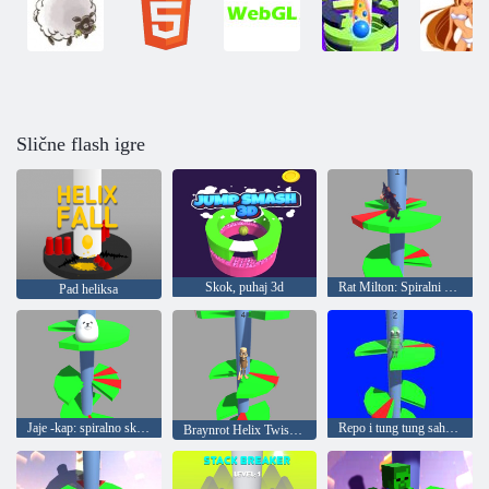
Slične flash igre
Skok, puhaj 3d
Rat Milton: Spiralni skok
Pad heliksa
Jaje -kap: spiralno skakanje
Repo i tung tung sahur: spiralni skakanje
Braynrot Helix Twishor