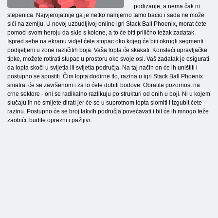
podizanje, a nema čak ni
stepenica. Najvjerojatnije ga je netko namjerno tamo bacio i sada ne može
sići na zemlju. U novoj uzbudljivoj online igri Stack Ball Phoenix, morat ćete
pomoći svom heroju da siđe s kolone, a to će biti prilično težak zadatak.
Ispred sebe na ekranu vidjet ćete stupac oko kojeg će biti okrugli segmenti
podijeljeni u zone različitih boja. Vaša lopta će skakati. Koristeći upravljačke
tipke, možete rotirati stupac u prostoru oko svoje osi. Vaš zadatak je osigurati
da lopta skoči u svijetla ili svijetla područja. Na taj način on će ih uništiti i
postupno se spustiti. Čim lopta dodirne tlo, razina u igri Stack Ball Phoenix
smatrat će se završenom i za to ćete dobiti bodove. Obratite pozornost na
crne sektore - oni se radikalno razlikuju po strukturi od onih u boji. Ni u kojem
slučaju ih ne smijete dirati jer će se u suprotnom lopta slomiti i izgubit ćete
razinu. Postupno će se broj takvih područja povećavati i bit će ih mnogo teže
zaobići, budite oprezni i pažljivi.