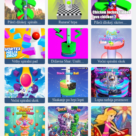
Pileći džokej: spiralni skakanje
Razarač hrpa
Pileći džokej: skrivena lava piletina 2
Vrthy spiralni pad
Državna Shar: Uništavanje
Voćni spiralni skok
Skakanje po hrpi lopti
Lopta razbija prstenove
Voćni spiralni skok