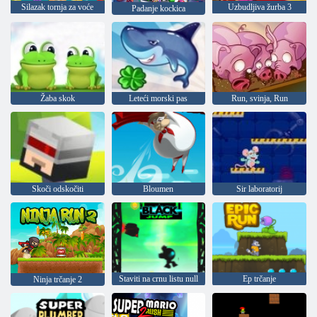
Silazak tornja za voće
Uzbudljiva žurba 3
Padanje kockica
Žaba skok
Leteći morski pas
Run, svinja, Run
Skoči odskočiti
Bloumen
Sir laboratorij
Staviti na crnu listu null
Ep trčanje
Ninja trčanje 2