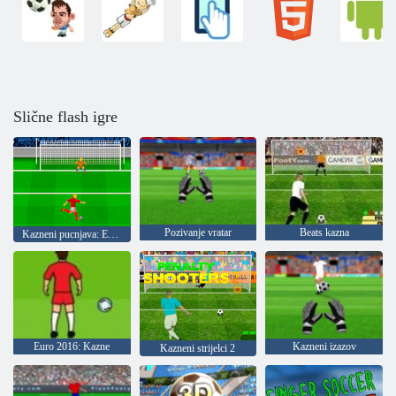
Slične flash igre
Pozivanje vratar
Beats kazna
Kazneni pucnjava: Euro kup 2016
Euro 2016: Kazne
Kazneni izazov
Kazneni strijelci 2