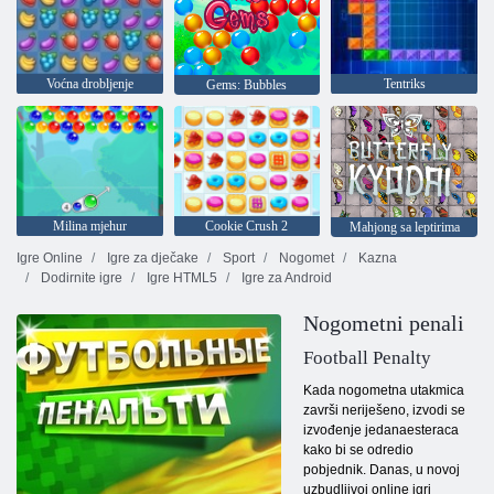
Voćna drobljenje
Tentriks
Gems: Bubbles
Milina mjehur
Cookie Crush 2
Mahjong sa leptirima
Igre Online
Igre za dječake
Sport
Nogomet
Kazna
Dodirnite igre
Igre HTML5
Igre za Android
Nogometni penali
Football Penalty
Kada nogometna utakmica
završi neriješeno, izvodi se
izvođenje jedanaesteraca
kako bi se odredio
pobjednik. Danas, u novoj
uzbudljivoj online igri