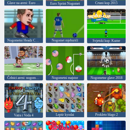
Glave na areni: Euro nogomet
Crtani kup 2015
Euro Sprint Nogomet
Nogometni Headz Cup 2
Nogomet mjehurići
Svjetski kup: Kazne
Čelnici areni: nogometne zvijezde
Nogometni majstor
Nogometne glave 2018
Leptir kyodai
Prokleto blago 2
Vatra i Voda 4