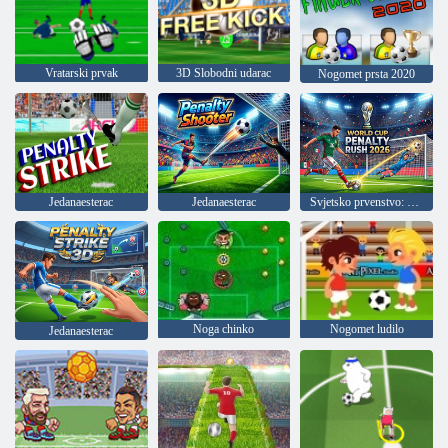
Vratarski prvak
3D Slobodni udarac
Nogomet prsta 2020
Jedanaesterac
Jedanaesterac
Svjetsko prvenstvo: penali 2026
Noga chinko
Nogomet ludilo
Jedanaesterac