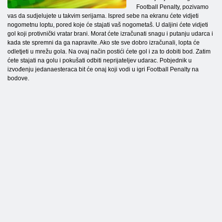
Football Penalty, pozivamo
vas da sudjelujete u takvim serijama. Ispred sebe na ekranu ćete vidjeti
nogometnu loptu, pored koje će stajati vaš nogometaš. U daljini ćete vidjeti
gol koji protivnički vratar brani. Morat ćete izračunati snagu i putanju udarca i
kada ste spremni da ga napravite. Ako ste sve dobro izračunali, lopta će
odletjeti u mrežu gola. Na ovaj način postići ćete gol i za to dobiti bod. Zatim
ćete stajati na golu i pokušati odbiti neprijateljev udarac. Pobjednik u
izvođenju jedanaesteraca bit će onaj koji vodi u igri Football Penalty na
bodove.