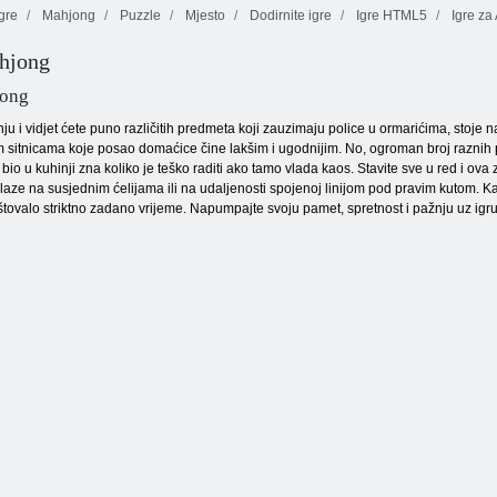
gre
Mahjong
Puzzle
Mjesto
Dodirnite igre
Igre HTML5
Igre za
hjong
Staker za
Voćna drobljenje
Orange ranč
oblikovatelje
jong
ju i vidjet ćete puno različitih predmeta koji zauzimaju police u ormarićima, stoje n
m sitnicama koje posao domaćice čine lakšim i ugodnijim. No, ogroman broj raznih
bio u kuhinji zna koliko je teško raditi ako tamo vlada kaos. Stavite sve u red i o
alaze na susjednim ćelijama ili na udaljenosti spojenoj linijom pod pravim kutom. K
tovalo striktno zadano vrijeme. Napumpajte svoju pamet, spretnost i pažnju uz igru