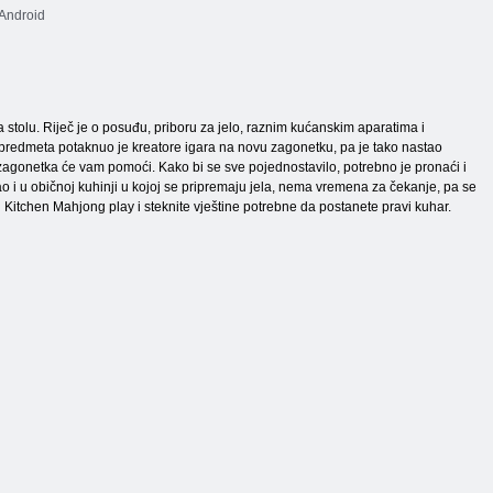
 Android
a stolu. Riječ je o posuđu, priboru za jelo, raznim kućanskim aparatima i
 predmeta potaknuo je kreatore igara na novu zagonetku, pa je tako nastao
va zagonetka će vam pomoći. Kako bi se sve pojednostavilo, potrebno je pronaći i
ao i u običnoj kuhinji u kojoj se pripremaju jela, nema vremena za čekanje, pa se
 Kitchen Mahjong play i steknite vještine potrebne da postanete pravi kuhar.