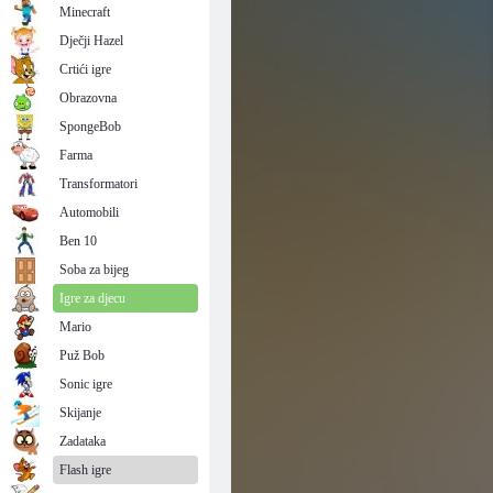
Minecraft
Dječji Hazel
Crtići igre
Obrazovna
SpongeBob
Farma
Transformatori
Automobili
Ben 10
Soba za bijeg
Igre za djecu
Mario
Puž Bob
Sonic igre
Skijanje
Zadataka
Flash igre