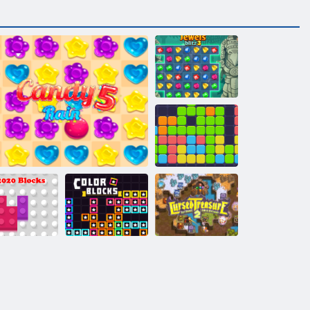
Jewels Blitz 3
Jedanaest
jedanaest
020. blokovi
Kiša bombona 5
Boje blokova
Prokleto blago 2