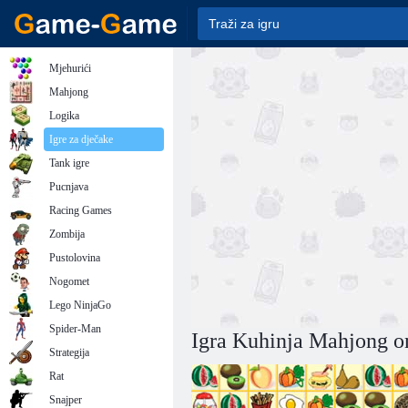
Mjehurići
Mahjong
Logika
Igre za dječake
Tank igre
Pucnjava
Racing Games
Zombija
Pustolovina
Nogomet
Lego NinjaGo
Spider-Man
Igra Kuhinja Mahjong o
Strategija
Rat
Snajper