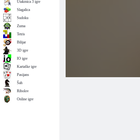
Utakmica 3 igre
Slagalica
Sudoku
Zuma
Tetris
Bilijar
3D igre
IO igre
Kartaške igre
Pasijans
Šah
Ribolov
Online igre