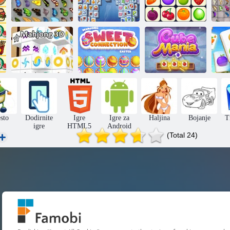
Mahjong
Leptir kyodai
Fortuna
Onet Connect
Mahjong Slatki
po
Mahjong 3d
Uskrs
Manija kocke
sto
Dodirnite
Igre
Igre za
Haljina
Bojanje
T
igre
HTML5
Android
(Total 24)