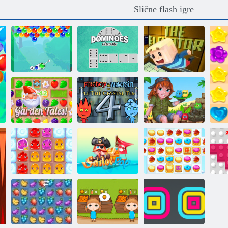
Slične flash igre
Milina mjehur
Klasični domini
Kogama: Lift
Vrtne priče
Vatra i Voda 4
Prugasti otok
Puding zemlja 2
Morska strana
Cookie Crush 2
2