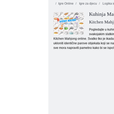
Igre Online
Igre za djecu
Logika i
Kuhinja Ma
Kitchen Mah
Pogledajte u kuhin
svakojakim slatki
Kitchen Mahjong online. Svatko tko je ikada 
Klasična backgammon
ukloniti identične parove objekata koji se n
sve mora napraviti pametno kako bi se ispoš