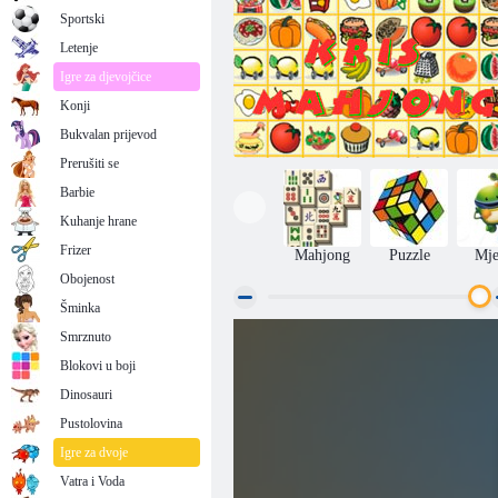
Sportski
Letenje
Igre za djevojčice
Konji
Bukvalan prijevod
Prerušiti se
Barbie
Kuhanje hrane
Frizer
Mahjong
Puzzle
Mje
Obojenost
Šminka
Smrznuto
Kris Mahjong
Blokovi u boji
Dinosauri
Pustolovina
Igre za dvoje
Vatra i Voda