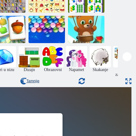
Mahjong sa
Mahjong
leptirima
Božićni mahjong
Povijest
Sretna
ljoprivredna
Beskonačni
Bubble Shooter:
berba
mjehurići
Infinity
ri u nizu
Dizajn
Obrazovni
Napamet
Skakanje
Jigsaw
zagonetke
Tamnije