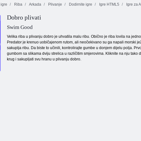
 igre
Riba
Arkada
Plivanje
Dodirnite igre
Igre HTML5
Igre za 
Dobro plivati
Kuglice od
pijeska
Ludi rat piksela
Vatra i Voda 4
Swim Good
Velika riba u plivanju dobro je uhvatila malu ribu. Obično je riba lovila na jed
Predator je krenuo uobičajenom rutom, ali neočekivano su ga napali morski jež. I
sakuplja ribu. Da biste to učinili, kontrolirajte gumbe u donjem dijelu polja. Pr
gumbom sa slikama dviju strelica u različitim smjerovima. Kliknite na nju tako 
krug i sakupljati svu hranu u plivanju dobro.