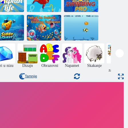
Profesionalno
lfinov život
Brza riba
plivanje
Put predatora:
Evolucija
Podvodna
podvodnog
potraga
svijeta
Opstanak ribe
ri u nizu
Dizajn
Obrazovni
Napamet
Skakanje
Jigsaw
zagonetke
Tamnije