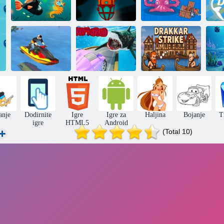
Velike ribe jedu
male
Potapanje
Splav
De
Vožnja čamcem
na vodi
Ne boj se
Štrajk Drakkar
anje
Dodirnite
Igre
Igre za
Haljina
Bojanje
T
igre
HTML5
Android
(Total 10)