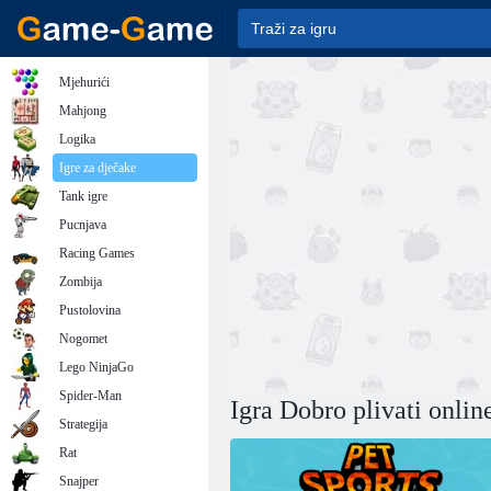
Mjehurići
Mahjong
Logika
Igre za dječake
Tank igre
Pucnjava
Racing Games
Zombija
Pustolovina
Nogomet
Lego NinjaGo
Spider-Man
Igra Dobro plivati onlin
Strategija
Rat
Snajper