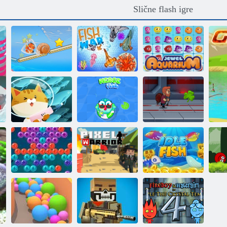
Slične flash igre
Pustite ribu
Rat ribe
Akvarij dragulja
Mačka hvata
ribu
Fuzija ribe
Jet majstor
H
Pucač mjehurića
Pixel ratnik
Riba koja ne radi
Cr