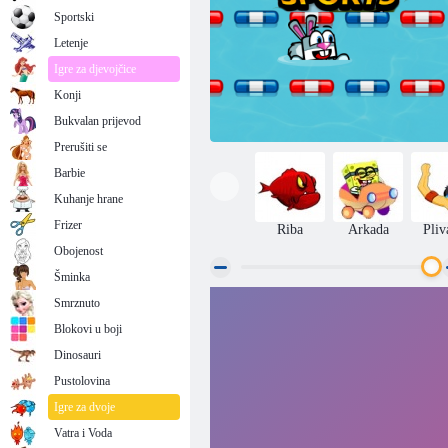
Sportski
Letenje
Igre za djevojčice
Konji
Bukvalan prijevod
Prerušiti se
Barbie
Kuhanje hrane
Frizer
Riba
Arkada
Pliv
Obojenost
Šminka
Smrznuto
Sport životinje
Blokovi u boji
Dinosauri
Pustolovina
Igre za dvoje
Vatra i Voda