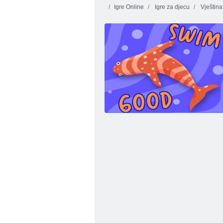
Igre Online
Igre za djecu
Vještina
Zoološki vrt