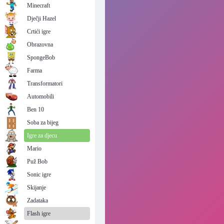
Minecraft
Dječji Hazel
Crtići igre
Obrazovna
SpongeBob
Farma
Transformatori
Automobili
Ben 10
Soba za bijeg
Igre za djecu
Mario
Puž Bob
Sonic igre
Skijanje
Zadataka
Flash igre