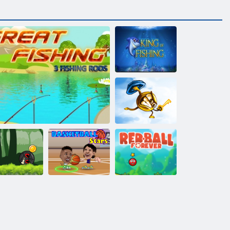
Kralj ribolova
Ključ i štit
erojski Ball
Avanture:
Košarkaške
Crvena kugla
veni Rebound
Veliki ribolov
zvijezde
zauvijek