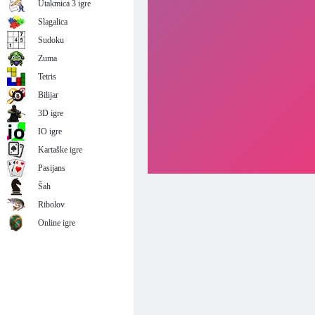
Utakmica 3 igre
Slagalica
Sudoku
Zuma
Tetris
Bilijar
3D igre
IO igre
Kartaške igre
Pasijans
Šah
Ribolov
Online igre