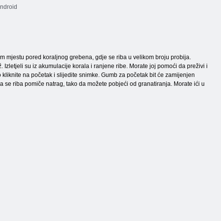
Android
nom mjestu pored koraljnog grebena, gdje se riba u velikom broju probija.
zletjeli su iz akumulacije korala i ranjene ribe. Morate joj pomoći da preživi i
vo kliknite na početak i slijedite snimke. Gumb za početak bit će zamijenjen
da se riba pomiče natrag, tako da možete pobjeći od granatiranja. Morate ići u