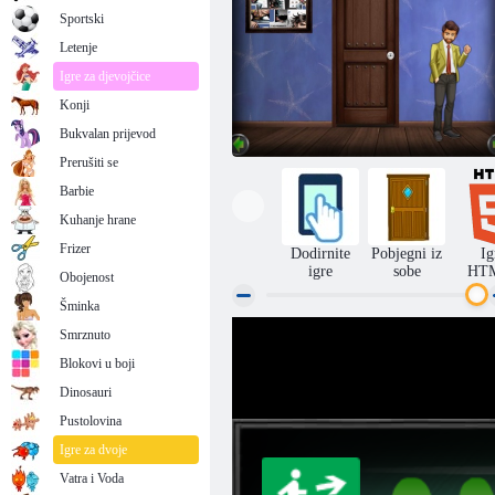
Sportski
Letenje
Igre za djevojčice
Konji
Bukvalan prijevod
Prerušiti se
Barbie
Kuhanje hrane
Frizer
Dodirnite
Pobjegni iz
Ig
igre
sobe
HT
Obojenost
Šminka
Smrznuto
Jednostavan bijeg iz sobe 320
Blokovi u boji
Dinosauri
Pustolovina
Igre za dvoje
Vatra i Voda