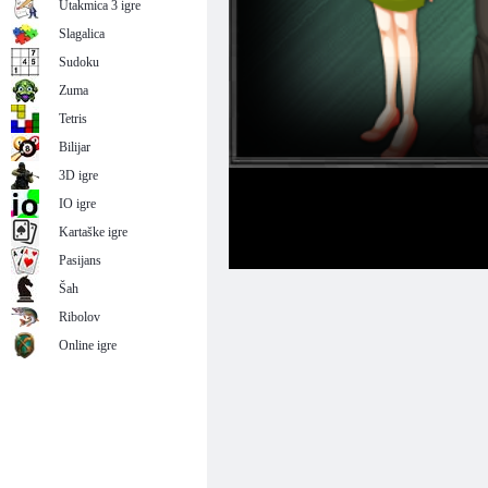
Utakmica 3 igre
Slagalica
Sudoku
Zuma
Tetris
Bilijar
3D igre
IO igre
Kartaške igre
Pasijans
Šah
Ribolov
Online igre