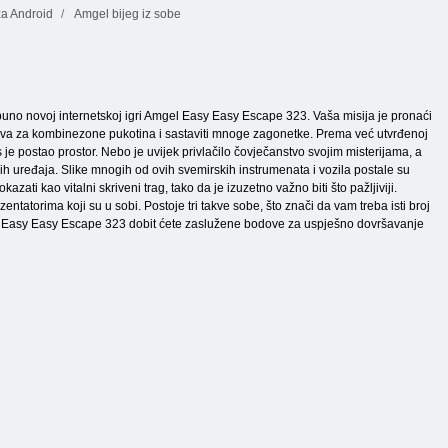
za Android
Amgel bijeg iz sobe
otpuno novoj internetskoj igri Amgel Easy Easy Escape 323. Vaša misija je pronaći
, brava za kombinezone pukotina i sastaviti mnoge zagonetke. Prema već utvrđenoj
 je postao prostor. Nebo je uvijek privlačilo čovječanstvo svojim misterijama, a
nih uređaja. Slike mnogih od ovih svemirskih instrumenata i vozila postale su
zati kao vitalni skriveni trag, tako da je izuzetno važno biti što pažljiviji.
ntatorima koji su u sobi. Postoje tri takve sobe, što znači da vam treba isti broj
mgel Easy Easy Escape 323 dobit ćete zaslužene bodove za uspješno dovršavanje