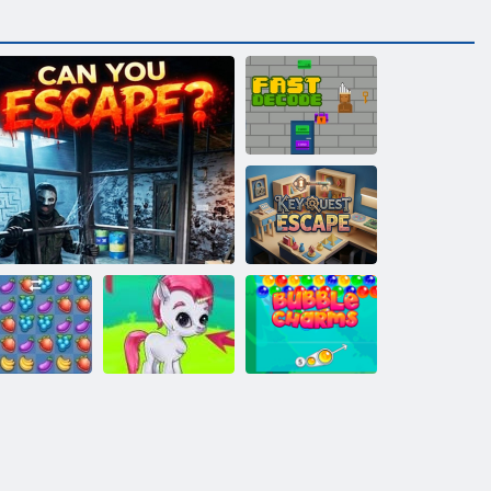
Brzo
dekodiranje
Ključni zadatak:
bijeg
na drobljenje
Zadnjih 15 minuta
Gems: Bubbles
Milina mjehur