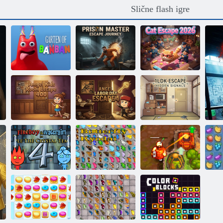
Slične flash igre
Prison Warden:
Garden BanBan
Journey to
1 Escape
Escape
Mačji bijeg 2026
Amgel: Bijeg iz
Amgel. Bijeg za
Bijeg: Skriveni
dječje sobe 400
Praznik rada 4
signali
Vatra i Voda 4
Leptir kyodai
Prokleto blago 2
Voć