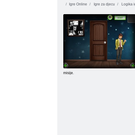
Igre Online
Igre za djecu
Logika i
Anđeo: Jednostavan bijeg iz sobe 371
misije.