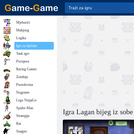
Mjehurići
Mahjong
Logika
Igre za dječake
Tank igre
Pucnjava
Racing Games
Zombija
Pustolovina
Nogomet
Lego NinjaGo
Spider-Man
Igra Lagan bijeg iz sobe
Strategija
Rat
Snajper