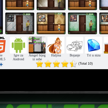
Bijeg iz dječje
Lagan izlaz iz
Bijeg iz dječje
sobe 345
sobe 321
sobe 346
bij
Amgel.
Jednostavan
Bijeg iz dječje
Jednostavan
Bi
bijeg iz sobe 324
sobe 349
bijeg iz sobe 325
re
Igre za
Amgel bijeg
Haljina
Bojanje
Tri u nizu
ML5
Android
iz sobe
(Total 10)