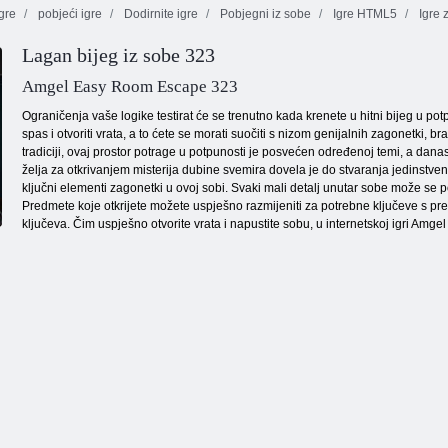
gre
pobjeći igre
Dodirnite igre
Pobjegni iz sobe
Igre HTML5
Igre 
Lagan bijeg iz sobe 323
Mahjong sa
Cookie Crush 2
leptirima
Boje blokova
Amgel Easy Room Escape 323
Ograničenja vaše logike testirat će se trenutno kada krenete u hitni bijeg u p
spas i otvoriti vrata, a to ćete se morati suočiti s nizom genijalnih zagonetki
tradiciji, ovaj prostor potrage u potpunosti je posvećen određenoj temi, a danas
želja za otkrivanjem misterija dubine svemira dovela je do stvaranja jedinstve
ključni elementi zagonetki u ovoj sobi. Svaki mali detalj unutar sobe može se poka
Predmete koje otkrijete možete uspješno razmijeniti za potrebne ključeve s preze
ključeva. Čim uspješno otvorite vrata i napustite sobu, u internetskoj igri A