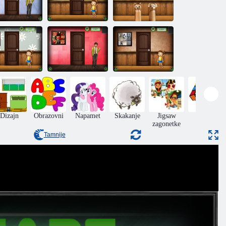
Jednostavan
Bijeg iz dječje
Bijeg iz dječje
eg iz sobe 322
sobe 347
sobe 348
jeg iz dječje
Lagan bijeg iz
Bijeg iz dječje
sobe 350
sobe 326
sobe 351
Dizajn
Obrazovni
Napamet
Skakanje
Jigsaw
Puzzle
zagonetke
Tamnije