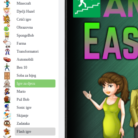
Minecraft
Dječji Hazel
Crtići igre
Obrazovna
SpongeBob
Farma
Transformatori
Automobili
Ben 10
Soba za bijeg
Igre za djecu
Mario
Puž Bob
Sonic igre
Skijanje
Zadataka
Flash igre