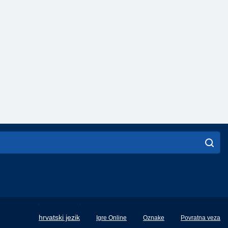
English
hrvatski jezik
Igre Online
Oznake
Povratna veza