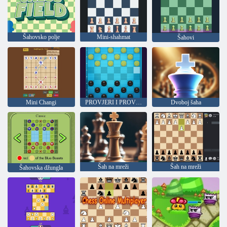
Šahovsko polje
Mini-shahmat
Šahovi
Mini Changi
PROVJERI I PROVJERITE
Dvoboj šaha
Šah na mreži
Šah na mreži
Šahovska džungla