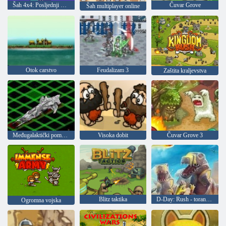
Šah 4x4: Posljednji preživjeli
Čuvar Grove
Šah multiplayer online
Otok carstvo
Feudalizam 3
Zaštita kraljevstva
Međugalaktički pomorske bitke
Visoka dobit
Čuvar Grove 3
Blitz taktika
D-Day: Rush - toranj obrana
Ogromna vojska