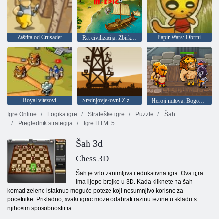
Zaštita od Crusader
Papir Wars: Obrtni
Rat civilizacija: Zbirka za majstora
Royal vitezovi
Srednjovjekovni Z zaštita
Heroji mitova: Bogovi ratnici
Igre Online
Logika igre
Strateške igre
Puzzle
Šah
Preglednik strategija
Igre HTML5
Šah 3d
Chess 3D
Šah je vrlo zanimljiva i edukativna igra. Ova igra
ima lijepe brojke u 3D. Kada kliknete na šah
komad zelene istaknuo moguće poteze koji nesumnjivo korisne za
početnike. Prikladno, svaki igrač može odabrati razinu težine u skladu s
njihovim sposobnostima.