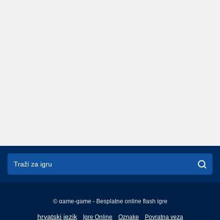
© game-game - Besplatne online flash igre
English
hrvatski jezik
Igre Online
Oznake
Povratna veza