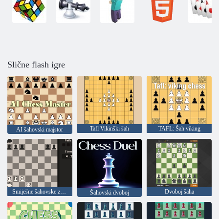
Slične flash igre
Tafl Vikinški šah
TAFL: Šah viking
AI šahovski majstor
Smiješne šahovske zagonetke!
Dvoboj šaha
Šahovski dvoboj