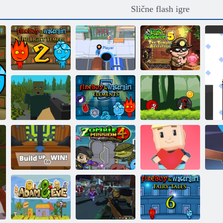
Slične flash igre
Bob The Robber
5: Hramska
Vatra i Voda 2
Rupa. io
avantura
Herojski Ball
Preživljavanje
Avanture:
piksela
Vatra i Voda 5
Crveni Rebound
Usporedba: u
isto vrijeme, u
skladu s
pravilima
Kogama :: Srce
presude
Zombi Misija 4
Zemlje
Ko