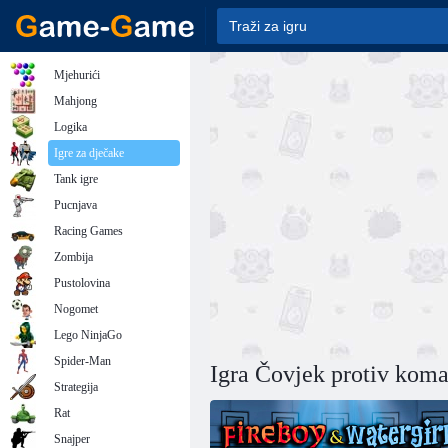
Mjehurići
Mahjong
Logika
Igre za dječake
Tank igre
Pucnjava
Racing Games
Zombija
Pustolovina
Nogomet
Lego NinjaGo
Spider-Man
Igra Čovjek protiv koma
Strategija
Rat
Snajper