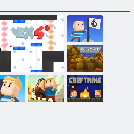
Kogama:
Dosegnite
zastavu
Kogama:
Kubični obrt
Kogama: Pravi
gama: Penjač
Vex 4
PVP
Kraftmayn