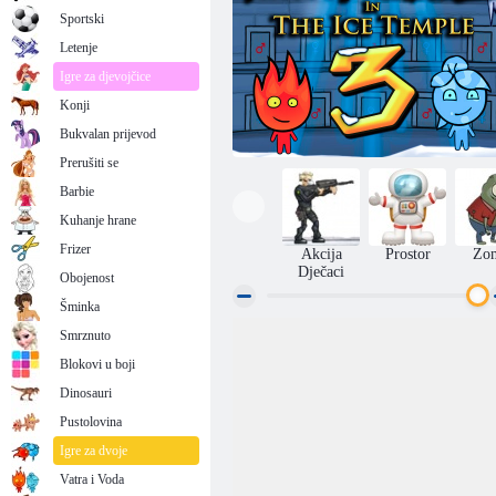
Sportski
Letenje
Igre za djevojčice
Konji
Bukvalan prijevod
Prerušiti se
Barbie
Kuhanje hrane
Frizer
Akcija
Prostor
Zo
Dječaci
Obojenost
Šminka
Smrznuto
Vatra i Voda 3
Blokovi u boji
Dinosauri
Pustolovina
Igre za dvoje
Vatra i Voda