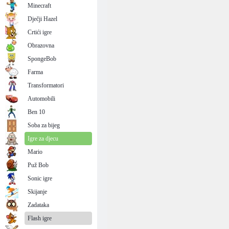
Minecraft
Dječji Hazel
Crtići igre
Obrazovna
SpongeBob
Farma
Transformatori
Automobili
Ben 10
Soba za bijeg
Igre za djecu
Mario
Puž Bob
Sonic igre
Skijanje
Zadataka
Flash igre