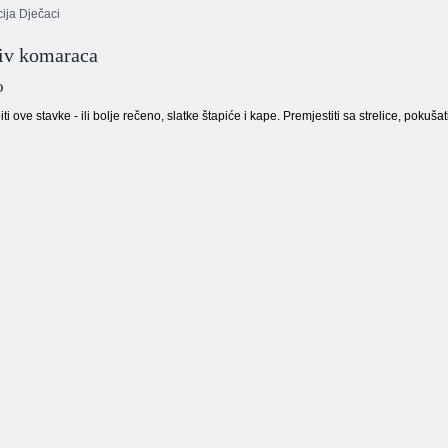
ija Dječaci
iv komaraca
Igra s oružjem
Adam i Eva 7
od 24 piksela
Vatra i Voda 6
o
iti ove stavke - ili bolje rečeno, slatke štapiće i kape. Premjestiti sa strelice, pokušat