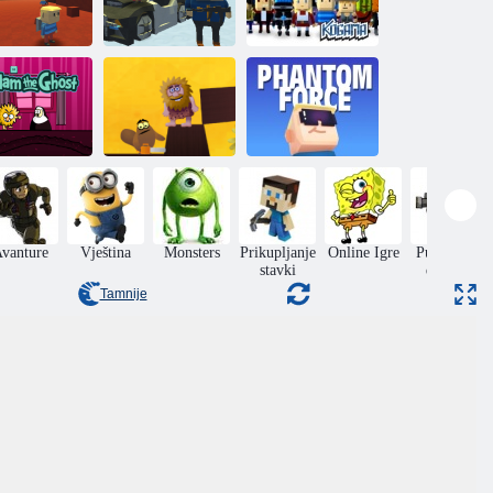
GAM: Četiri
Kogama: Ski
Kogama:
rata
skokovi!
Parkour 27
Adam i Eva 8:
dam i Eva:
Ljubavna
Kogama: moć
Adam, duh
potraga
fantoma
vanture
Vještina
Monsters
Prikupljanje
Online Igre
Pucanje za
stavki
dječake
Tamnije