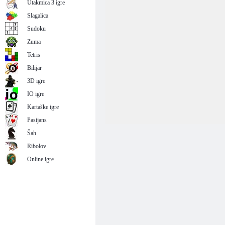
Utakmica 3 igre
Slagalica
Sudoku
Zuma
Tetris
Bilijar
3D igre
IO igre
Kartaške igre
Pasijans
Šah
Ribolov
Online igre