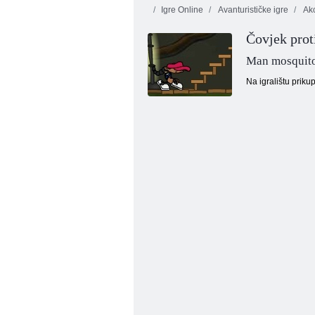
Igre Online
Avanturističke igre
Akc
Čovjek prot
Man mosquit
Na igralištu prikup
Kogama: avantura u džungli