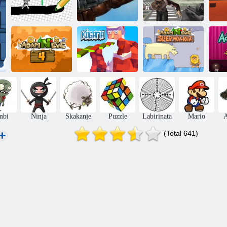
Prerušen snaga:
CO
Ići na nacrtana
Rex u Meksiku
Zombi Survival
Kogama: Božić
Adam i Eva:
A
Adam i Eva 4
Parkour
Lunatic
mbi
Ninja
Skakanje
Puzzle
Labirinata
Mario
A
(Total 641)