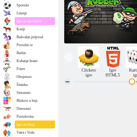
Sportski
Letenje
Igre za djevojčice
Konji
Bukvalan prijevod
Prerušiti se
Barbie
Kuhanje hrane
Frizer
Clickers
Igre
Kart
igre
HTML5
ig
Obojenost
Šminka
Smrznuto
Bob The Robber 1
Blokovi u boji
Dinosauri
Pustolovina
Igre za dvoje
Vatra i Voda