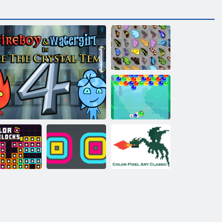
Leptir kyodai
Milina mjehur
Boja Pixel Art
Classic - boja
Staker za
piksela
oje blokova
Vatra i Voda 4
oblikovatelje
brojevima