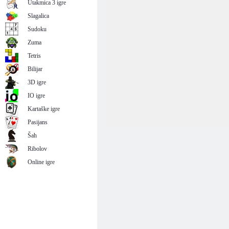
Utakmica 3 igre
Slagalica
Sudoku
Zuma
Tetris
Bilijar
3D igre
IO igre
Kartaške igre
Pasijans
Šah
Ribolov
Online igre