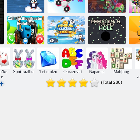
Pingvin
Spin pauk za
Bo
putovanja
snimanje
Letite ili umrete
Nazovi Plavi
traktor:
Pingvin festival
Hranjenje crne
Br
Evolucija
kliker
rupe
aške
Spot razlika
Tri u nizu
Obrazovni
Napamet
Mahjong
re
z
(Total 288)