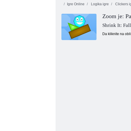
Igre Online
Logika igre
Clickers i
Zoom je: P
Shrink It: Fal
Da kliknite na obl
Beskonačni mjehurići