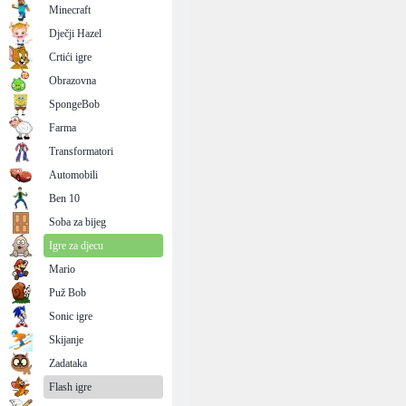
Minecraft
Dječji Hazel
Crtići igre
Obrazovna
SpongeBob
Farma
Transformatori
Automobili
Ben 10
Soba za bijeg
Igre za djecu
Mario
Puž Bob
Sonic igre
Skijanje
Zadataka
Flash igre