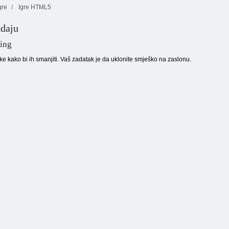
gre
Igre HTML5
adaju
10x10 blokova
Arena Boom
Kiša bombona 5
podudaranja
ling
ike kako bi ih smanjiti. Vaš zadatak je da uklonite smješko na zaslonu.