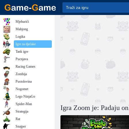
Mjehurići
Mahjong
Logika
Igre za dječake
Tank igre
Pucnjava
Racing Games
Zombija
Pustolovina
Nogomet
Lego NinjaGo
Spider-Man
Igra Zoom je: Padaju on
Strategija
Rat
Snajper