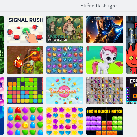
Slične flash igre
Mesar: Debela
Uzbuna
evolucija
Rudni rat
Prokleto blago 2
Voćna drobljenje
Gems: Bubbles
Jedanaest
Mahjong sa
jedanaest
Cookie Crush 2
leptirima
B