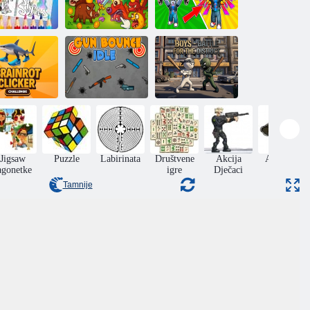
janka slatkog
Gym Simulator
ponija
Kliknite na lovce
Online Escape
Odbijanje oružja
ainrot kliker
u stanju
Dečki - Bitka za
test
pripravnosti
Distrikt
Jigsaw
Puzzle
Labirinata
Društvene
Akcija
Avanture
agonetke
igre
Dječaci
Tamnije