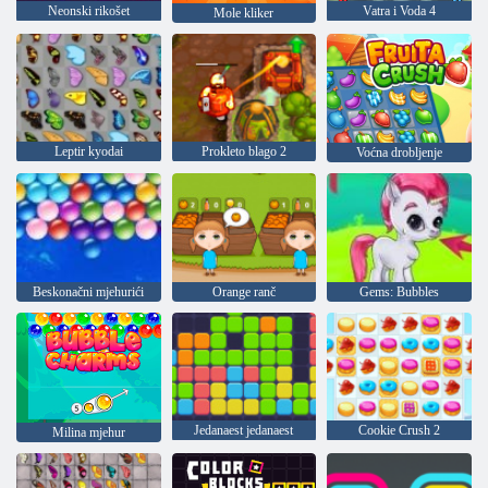
Neonski rikošet
Vatra i Voda 4
Mole kliker
Leptir kyodai
Prokleto blago 2
Voćna drobljenje
Beskonačni mjehurići
Orange ranč
Gems: Bubbles
Jedanaest jedanaest
Cookie Crush 2
Milina mjehur