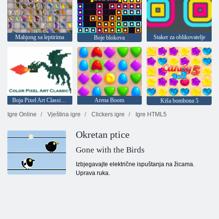
Mahjong sa leptirima
Staker za oblikovatelje
Boje blokova
Boja Pixel Art Classic - boja piksela brojevima
Arena Boom
Kiša bombona 5
Igre Online
Vještina igre
Clickers igre
Igre HTML5
Okretan ptice
Gone with the Birds
Izbjegavajte električne ispuštanja na žicama.
Uprava ruka.