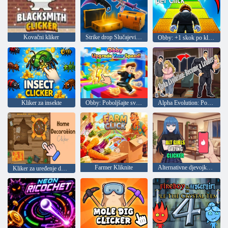
Kovačni kliker
Strike drop Slučajevi i činovi
Obby: +1 skok po kliku
Kliker za insekte
Obby: Poboljšajte svoju brzinu!
Alpha Evolution: Postanite vođa
Farmer Kliknite
Alternativne djevojke Click dating
Kliker za uređenje doma