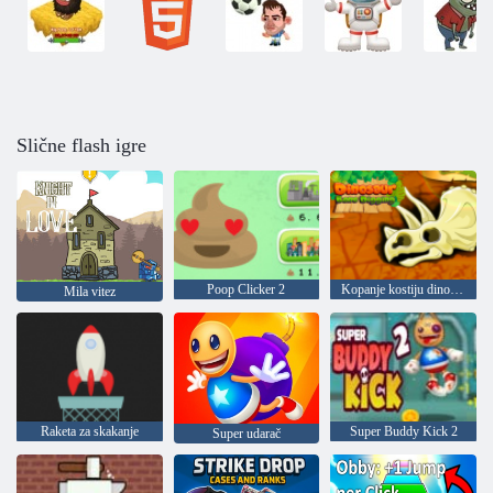
Slične flash igre
Poop Clicker 2
Kopanje kostiju dinosaura
Mila vitez
Raketa za skakanje
Super Buddy Kick 2
Super udarač