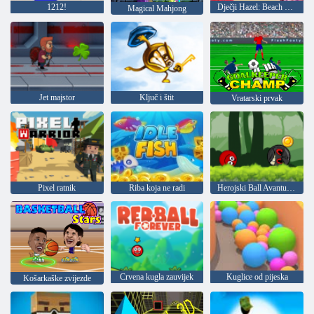
1212!
Dječji Hazel: Beach party
Magical Mahjong
Jet majstor
Ključ i štit
Vratarski prvak
Pixel ratnik
Riba koja ne radi
Herojski Ball Avanture: Crveni Rebound
Crvena kugla zauvijek
Kuglice od pijeska
Košarkaške zvijezde