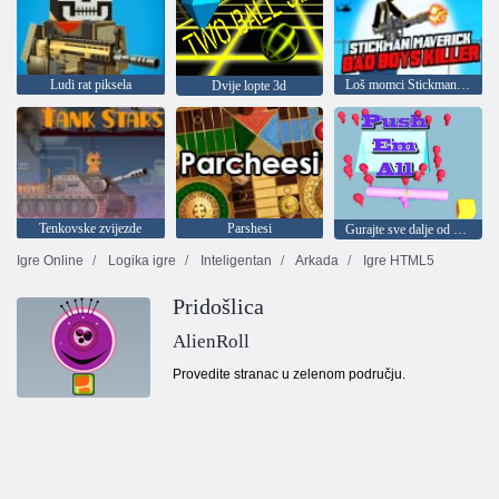
Ludi rat piksela
Loš momci Stickman Rebel Killer
Dvije lopte 3d
Tenkovske zvijezde
Parshesi
Gurajte sve dalje od sebe
Igre Online
Logika igre
Inteligentan
Arkada
Igre HTML5
Pridošlica
AlienRoll
Provedite stranac u zelenom području.