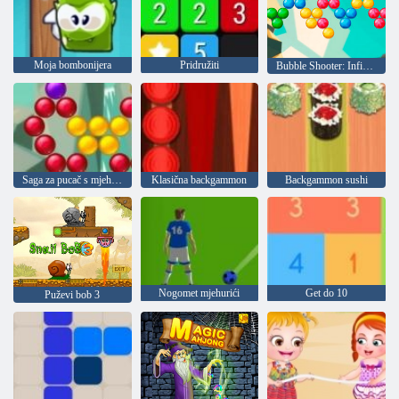
Moja bombonijera
Pridružiti
Bubble Shooter: Infinity
Saga za pucač s mjehurićima
Klasična backgammon
Backgammon sushi
Nogomet mjehurići
Get do 10
Puževi bob 3