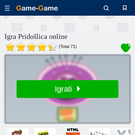
Igra Pridošlica online
(Total 71)
Igrati