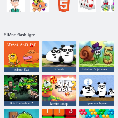
Slične flash igre
3 Pande
Puža bob 5 ljubavna priča
Adam i Eva
Bob The Robber 2
3 pande u Japanu
Izrežite konop