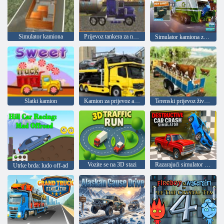
Simulator kamiona
Prijevoz tankera za naftu
Simulator kamiona za smeće
Slatki kamion
Kamion za prijevoz automobila
Terenski prijevoz životinja
Vozite se na 3D stazi
Razarajući simulator sudara
Utrke brda: ludo off-ad