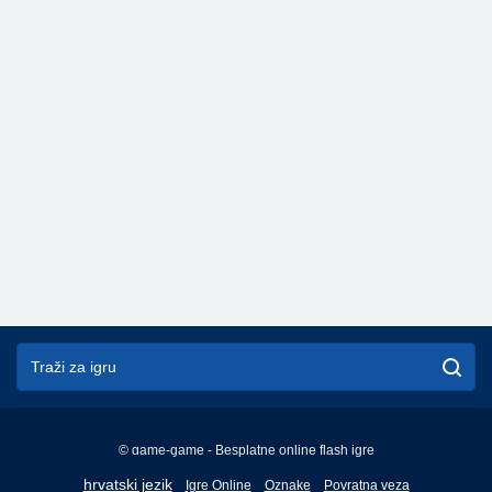
© game-game - Besplatne online flash igre
English
hrvatski jezik
Igre Online
Oznake
Povratna veza