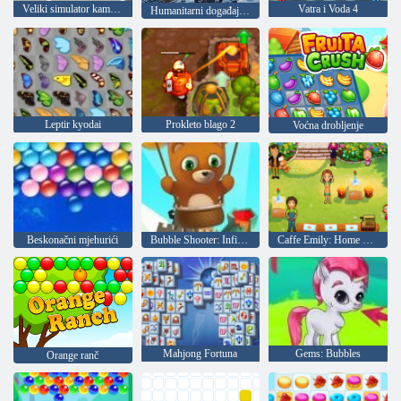
Veliki simulator kamiona
Vatra i Voda 4
Humanitarni događaj Alaska
Leptir kyodai
Prokleto blago 2
Voćna drobljenje
Beskonačni mjehurići
Bubble Shooter: Infinity
Caffe Emily: Home Sweet Home
Mahjong Fortuna
Gems: Bubbles
Orange ranč