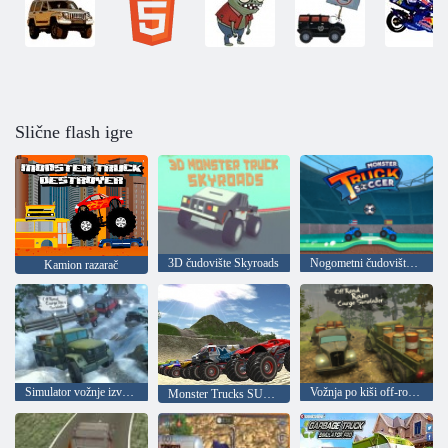
Slične flash igre
3D čudovište Skyroads
Nogometni čudovišta kamiona
Kamion razarač
Simulator vožnje izvan ceste
Vožnja po kiši off-road: Simulator kamiona
Monster Trucks SUV-ovi