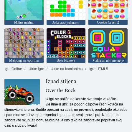
Milina mjehur
Cookie Crush 2
Jedanaest jedanaest
Mahjong sa leptirima
Boje blokova
Staker za oblikovatelje
Igre Online
Utrke igre
Utrke na kamionima
Igre HTML5
Iznad stijena
Over the Rock
U igri se potiče da koriste sve svoje vozačke
vještine u utrci za pogon džipove četiri kotača na
stjenovitom terenu. Budite oprezni na cesti, ne prevrnuti, pogledajte oko sebe
i pametno svladavanju prepreka koje dolaze svoj trnoviti put. Na putu, ne
zaboravite skupljati bonuse brojne, a isto tako ne zaboravite popraviti svoj
džip u slučaju kvara!