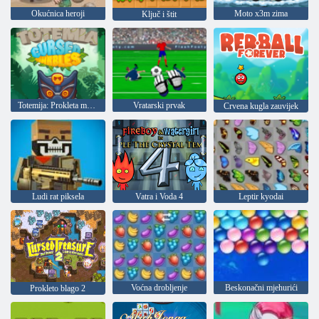
Okućnica heroji
Moto x3m zima
Ključ i štit
Totemija: Prokleta mramor
Vratarski prvak
Crvena kugla zauvijek
Ludi rat piksela
Vatra i Voda 4
Leptir kyodai
Voćna drobljenje
Beskonačni mjehurići
Prokleto blago 2