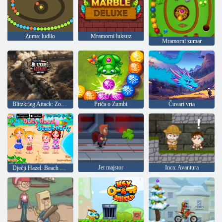
Zuma: ludilo
Mramorni luksuz
Mramorni zumar
Blitzkrieg Attack: Zona borbe!
Priča o Zumbi
Čuvari vrta
Jet majstor
Inca: Avantura
Dječji Hazel: Beach party