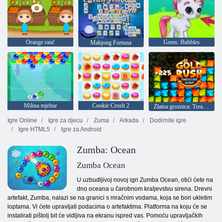
Orange ranč
Gems: Bubbles
Mahjong Fortuna
Milina mjehur
Cookie Crush 2
Zlatna groznica: Treasure Hunter
Igre Online
Igre za djecu
Zuma
Arkada
Dodirnite igre
Igre HTML5
Igre za Android
Zumba: Ocean
Zumba Ocean
U uzbudljivoj novoj igri Zumba Ocean, otići ćete na
dno oceana u čarobnom kraljevstvu sirena. Drevni
artefakt, Zumba, nalazi se na granici s mračnim vodama, koja se bori ukletim
loptama. Vi ćete upravljati podacima o artefaktima. Platforma na koju će se
instalirati pištolj bit će vidljiva na ekranu ispred vas. Pomoću upravljačkih