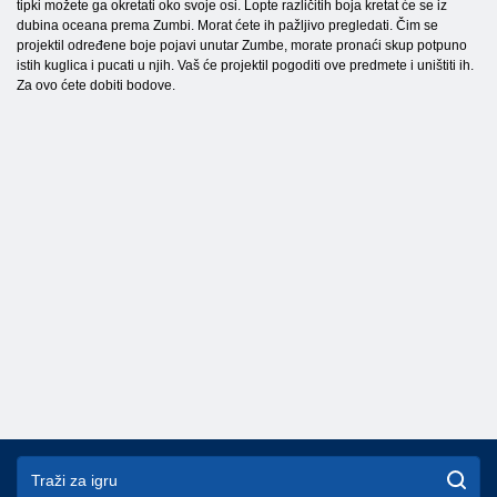
tipki možete ga okretati oko svoje osi. Lopte različitih boja kretat će se iz
dubina oceana prema Zumbi. Morat ćete ih pažljivo pregledati. Čim se
projektil određene boje pojavi unutar Zumbe, morate pronaći skup potpuno
istih kuglica i pucati u njih. Vaš će projektil pogoditi ove predmete i uništiti ih.
Za ovo ćete dobiti bodove.