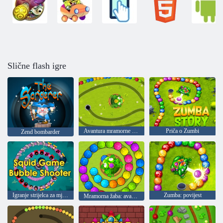
Slične flash igre
Avantura mramorne žabe
Priča o Zumbi
Zend bombarder
Igranje strijelca za mjehurić
Zumba: povijest
Mramorna žaba: avantura