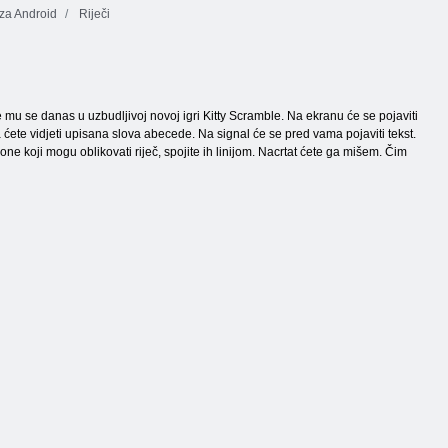
 za Android
Riječi
 mu se danas u uzbudljivoj novoj igri Kitty Scramble. Na ekranu će se pojaviti
 ćete vidjeti upisana slova abecede. Na signal će se pred vama pojaviti tekst.
ne koji mogu oblikovati riječ, spojite ih linijom. Nacrtat ćete ga mišem. Čim