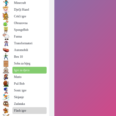
Minecraft
Dječji Hazel
Crtići igre
Obrazovna
SpongeBob
Farma
Transformatori
Automobili
Ben 10
Soba za bijeg
Igre za djecu
Mario
Puž Bob
Sonic igre
Skijanje
Zadataka
Flash igre