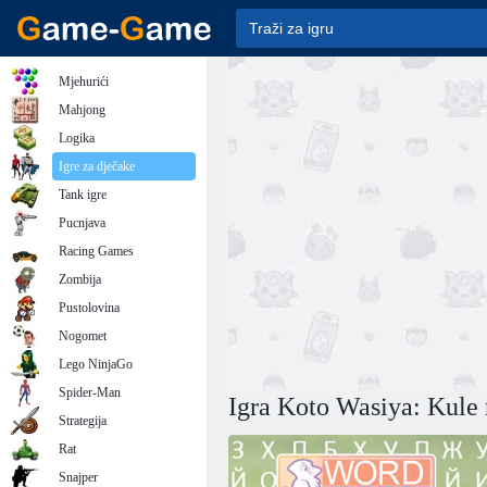
Mjehurići
Mahjong
Logika
Igre za dječake
Tank igre
Pucnjava
Racing Games
Zombija
Pustolovina
Nogomet
Lego NinjaGo
Spider-Man
Igra Koto Wasiya: Kule r
Strategija
Rat
Snajper