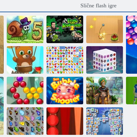
Slične flash igre
Puža bob 5
Bob The Robber
ljubavna priča
2
Izrežite konop
Bubble Shooter:
Voćno
Mahjong
Infinity
povezivanje
Dimensions
Pomorski
Saga za pucač s
strelica na
Blago
mjehurićima
mjehuriće
Montezuma 2