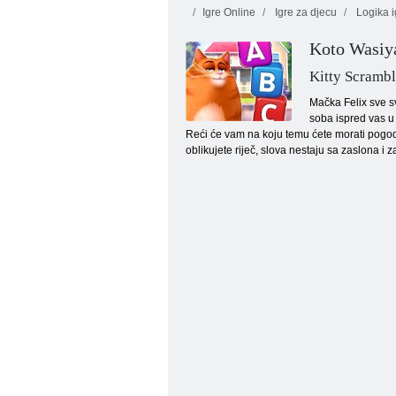
Igre Online
Igre za djecu
Logika i
Koto Wasiya
Kitty Scramb
Mačka Felix sve sv
soba ispred vas u 
Reći će vam na koju temu ćete morati pogodit
Tanki online
oblikujete riječ, slova nestaju sa zaslona i 