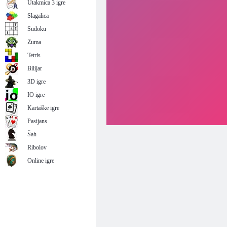
Utakmica 3 igre
Slagalica
Sudoku
Zuma
Tetris
Bilijar
3D igre
IO igre
Kartaške igre
Pasijans
Šah
Ribolov
Online igre