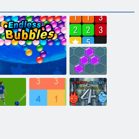
Pridružiti
Hex
Nogomet
mjehurići
Beskonačni mjehurići
Get do 10
Vatra i Voda 4