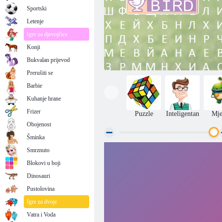
Sportski
Letenje
Igre za djevojčice
Konji
Bukvalan prijevod
Prerušiti se
Barbie
Kuhanje hrane
Frizer
Puzzle
Inteligentan
Mje
Obojenost
Šminka
Smrznuto
Ptice Riječi
Blokovi u boji
Dinosauri
Pustolovina
Igre za dvoje
Vatra i Voda