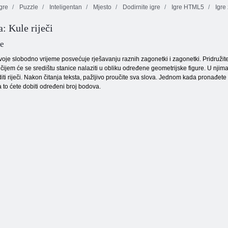
gre
Puzzle
Inteligentan
Mjesto
Dodirnite igre
Igre HTML5
Igre
: Kule riječi
Klasična
Mahjong
Leptir kyodai
backgammon
Fortuna
le
oje slobodno vrijeme posvećuje rješavanju raznih zagonetki i zagonetki. Pridružite
čijem će se središtu stanice nalaziti u obliku određene geometrijske figure. U njima
i riječi. Nakon čitanja teksta, pažljivo proučite sva slova. Jednom kada pronađete o
za to ćete dobiti određeni broj bodova.