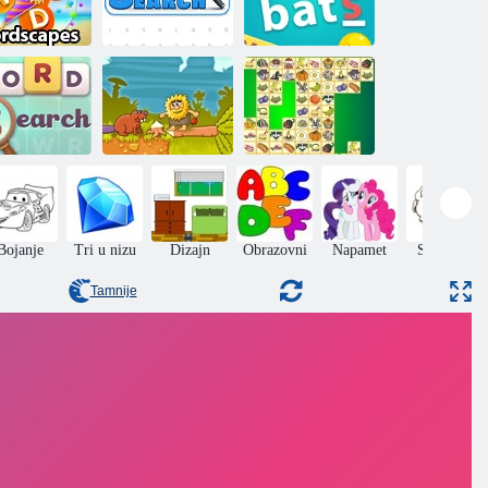
Svijet riječi
Tražite riječi
Boobies
retraživanje
riječi
Adam i Eva
Kris Mahjong
Bojanje
Tri u nizu
Dizajn
Obrazovni
Napamet
Skakanje
Tamnije