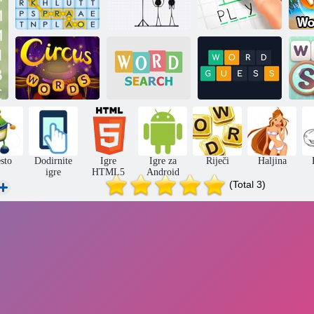
Pronađite riječ
Izvršitelj
Vješala
Pretraživanje
P
Karneval riječi
riječi
Pogodi riječ
sto
Dodirnite
Igre
Igre za
Riječi
Haljina
igre
HTML5
Android
(Total 3)