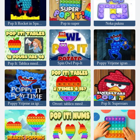
Pop It Rocket in Space Jigsaw Puzzle
Pop to super
Neka puknu
Spin Owl Pop-It
Poppy Vrijeme igranja: Huggy Waggi Pop-It. Puzzle
Pop It: Tablica množenja
Poppy Vrijeme za igru: Pop It
Pop It: Superstars
Otvori: tablicu množenja 2 puta 6