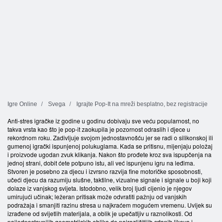
Igre Online
Svega
Igrajte Pop-It na mreži besplatno, bez registracije
Anti-stres igračke iz godine u godinu dobivaju sve veću popularnost, no
takva vrsta kao što je pop-it zaokupila je pozornost odraslih i djece u
rekordnom roku. Zadivljuje svojom jednostavnošću jer se radi o silikonskoj ili
gumenoj igrački ispunjenoj polukuglama. Kada se pritisnu, mijenjaju položaj
i proizvode ugodan zvuk klikanja. Nakon što prođete kroz sva ispupčenja na
jednoj strani, dobit ćete potpuno istu, ali već ispunjenu igru na leđima.
Stvoren je posebno za djecu i izvrsno razvija fine motoričke sposobnosti,
učeći djecu da razumiju slušne, taktilne, vizualne signale i signale u boji koji
dolaze iz vanjskog svijeta. Istodobno, velik broj ljudi cijenio je njegov
umirujući učinak; ležeran pritisak može odvratiti pažnju od vanjskih
podražaja i smanjiti razinu stresa u najkraćem mogućem vremenu. Uvijek su
izrađene od svijetlih materijala, a oblik je upečatljiv u raznolikosti. Od
najjednostavnijih geometrijskih oblika do najrazličitijih crtanih likova i