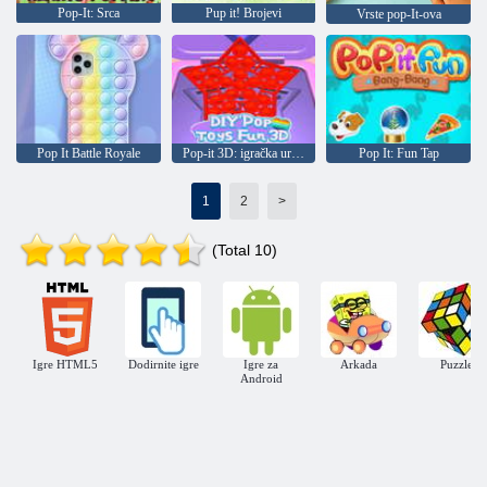
Pop-It: Srca
Pup it! Brojevi
Vrste pop-It-ova
Pop It Battle Royale
Pop-it 3D: igračka uradi sam
Pop It: Fun Tap
1
2
>
(Total 10)
Igre HTML5
Dodirnite igre
Igre za
Arkada
Puzzle
Android