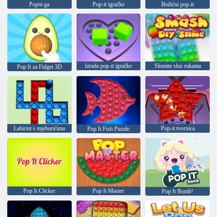
Popni ga
Pop-it igračke
Božićni pop-it
Izrada pop-it igračke
Slomite sluz rukama
Pop It za Fidget 3D
Labirint s mjehurićima
Pop-it tvornica
Pop It Fish Puzzle
Pop It Clicker
Pop It Master
Pop It Bomb!