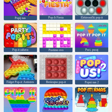
Pop-It Fiesta
Elektronički pop-it
Popij nas
Pop-it zabava
Puci, pucaj
Pustimo ovo
Fidget Pop-it: Antistres
Beskrajno pop-it
Popni nas 2