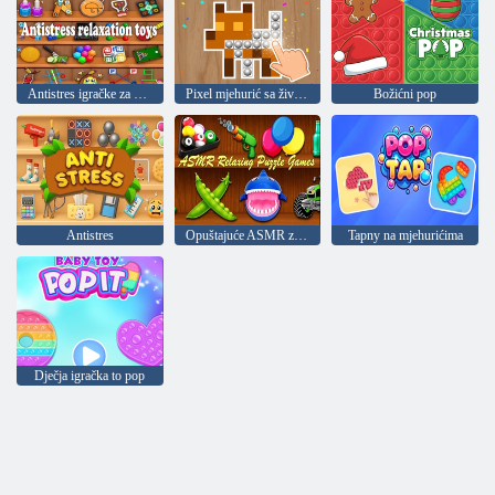
Antistres igračke za opuštanje
Pixel mjehurić sa životinjama
Božićni pop
Antistres
Opuštajuće ASMR zagonetke
Tapny na mjehurićima
Dječja igračka to pop