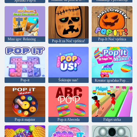
Sprunki Pop-It
Mini igre: Relaxing Collection 2
Pop-It Noć vještica
Pop-It za Noć vještica!
Pop-it
Šokirajte nas!
Kreator igračaka Pop it 3D Fidget
Pop-it majstor
Pop-it Abeceda
Fidget utrka