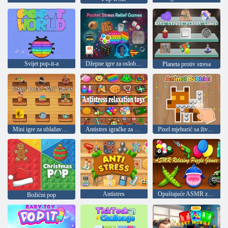
Svijet pop-it-a
Džepne igre za oslobađanje od stresa
Planeta protiv stresa
Mini igre za ublažavanje stresa
Antistres igračke za opuštanje
Pixel mjehurić sa životinjama
Antistres
Opuštajuće ASMR zagonetke
Božićni pop