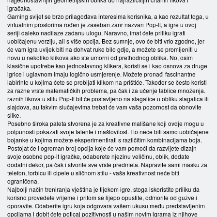
igračaka.
Gaming svijet se brzo prilagođava interesima korisnika, a kao rezultat toga, u
virtualnim prostorima rođen je zaseban žanr nazvan Pop-It, a igre u ovoj
seriji daleko nadilaze zadanu ulogu. Naravno, imat ćete priliku igrati
uobičajenu verziju, ali s više opcija. Bez sumnje, ovo će biti vrlo zgodno, jer
će vam igra uvijek biti na dohvat ruke bilo gdje, a možete se promijeniti u
novu u nekoliko klikova ako ste umorni od prethodnog oblika. No, osim
klasične upotrebe kao jednostavnog klikera, koristi se i kao osnova za druge
igrice i uglavnom imaju logično usmjerenje. Možete pronaći fascinantne
labirinte u kojima ćete se probijati klikom na prištiće. Također se često koristi
za razne vrste matematičkih problema, pa čak i za učenje tablice množenja.
raznih likova u stilu Pop-It bit će postavljeno na slagalice u obliku slagalica ili
slajdova, au takvim slučajevima trebat će vam vaša pozornost da obnovite
slike.
Posebno široka paleta stvorena je za kreativne mališane koji ovdje mogu u
potpunosti pokazati svoje talente i maštovitost. I to neće biti samo uobičajene
bojanke u kojima možete eksperimentirati s različitim kombinacijama boja.
Postojat će i ogroman broj opcija koje će vam pomoći da razvijete dizajn
svoje osobne pop-it igračke, odaberete njezinu veličinu, oblik, dodate
dodatni dekor, pa čak i stvorite sve vrste predmeta. Napravite sami masku za
telefon, torbicu ili cipele u sličnom stilu - vaša kreativnost neće biti
ograničena.
Najbolji način treniranja vještina je tijekom igre, stoga iskoristite priliku da
korisno provedete vrijeme i pritom se lijepo opustite, odmorite od gužve i
oporavite. Odaberite igru koja odgovara vašem ukusu među predstavljenim
opcijama i dobit ćete poticaj pozitivnosti u našim novim igrama iz njihove