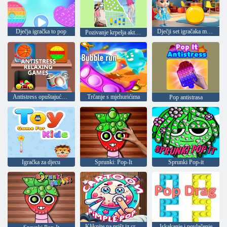
Dječja igračka to pop
Dječji set igračaka mobitel
Pozivanje krpelja aktualna
Antistress opuštajuće igre
Trčanje s mjehurićima
Pop antistrasa
Igračka za djecu
Sprunki: Pop-It
Sprunki Pop-it
Kliknite na prišt iz crtića
Iskakanje i povlačenje