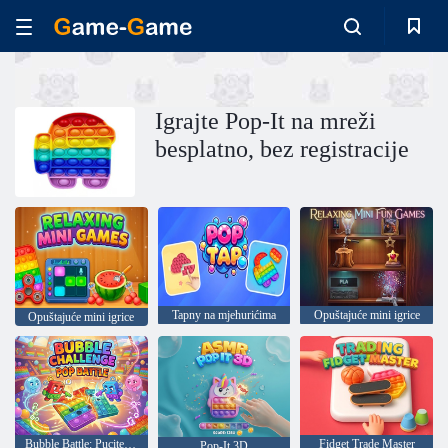
Igrajte Pop-It na mreži
besplatno, bez registracije
Tapny na mjehurićima
Opuštajuće mini igrice
Opuštajuće mini igrice
Bubble Battle: Pucite ih sve
Fidget Trade Master
Pop-It 3D