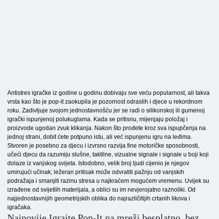
Antistres igračke iz godine u godinu dobivaju sve veću popularnost, ali takva
vrsta kao što je pop-it zaokupila je pozornost odraslih i djece u rekordnom
roku. Zadivljuje svojom jednostavnošću jer se radi o silikonskoj ili gumenoj
igrački ispunjenoj polukuglama. Kada se pritisnu, mijenjaju položaj i
proizvode ugodan zvuk klikanja. Nakon što prođete kroz sva ispupčenja na
jednoj strani, dobit ćete potpuno istu, ali već ispunjenu igru na leđima.
Stvoren je posebno za djecu i izvrsno razvija fine motoričke sposobnosti,
učeći djecu da razumiju slušne, taktilne, vizualne signale i signale u boji koji
dolaze iz vanjskog svijeta. Istodobno, velik broj ljudi cijenio je njegov
umirujući učinak; ležeran pritisak može odvratiti pažnju od vanjskih
podražaja i smanjiti razinu stresa u najkraćem mogućem vremenu. Uvijek su
izrađene od svijetlih materijala, a oblici su im nevjerojatno raznoliki. Od
najjednostavnijih geometrijskih oblika do najrazličitijih crtanih likova i
igračaka.
Najnovije Igrajte Pop-It na mreži besplatno, bez