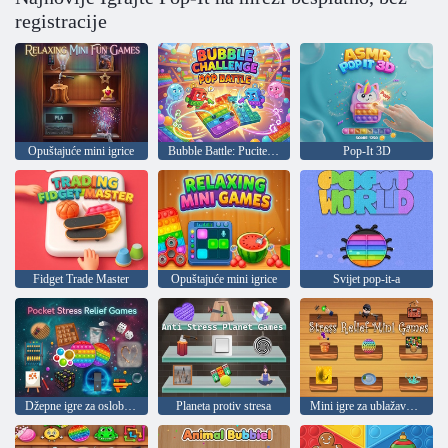
registracije
Opuštajuće mini igrice
Bubble Battle: Pucite ih sve
Pop-It 3D
Fidget Trade Master
Opuštajuće mini igrice
Svijet pop-it-a
Džepne igre za oslobađanje od stresa
Planeta protiv stresa
Mini igre za ublažavanje stresa