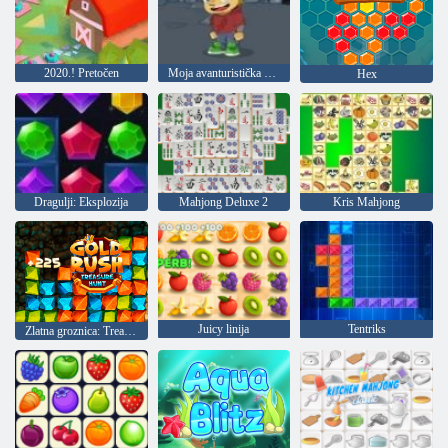
2020.! Pretočen
Moja avanturistička knjiga 2
Hex
Dragulji: Eksplozija
Mahjong Deluxe 2
Kris Mahjong
Juicy linija
Tentriks
Zlatna groznica: Treasure Hunter