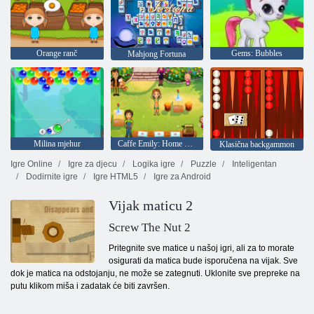
Orange ranč
Gems: Bubbles
Mahjong Fortuna
Milina mjehur
Caffe Emily: Home Sweet Home
Klasična backgammon
Igre Online
Igre za djecu
Logika igre
Puzzle
Inteligentan
Dodirnite igre
Igre HTML5
Igre za Android
Vijak maticu 2
Screw The Nut 2
Pritegnite sve matice u našoj igri, ali za to morate
osigurati da matica bude isporučena na vijak. Sve
dok je matica na odstojanju, ne može se zategnuti. Uklonite sve prepreke na
putu klikom miša i zadatak će biti završen.