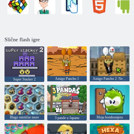
Slične flash igre
Amigo Pancho 1
Amigo Pancho 2: New York Party
Super Stacker 2
Blago mistične more
Moja bombonijera
3 pande u Japanu