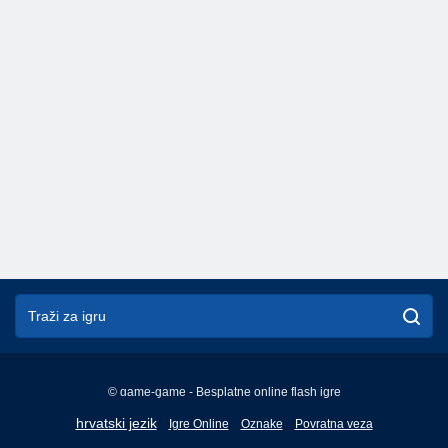
© game-game - Besplatne online flash igre
English
hrvatski jezik
Igre Online
Oznake
Povratna veza