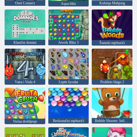
Onet Connect
Kuhinja Mahjong
Aqua blitz
Klasični domini
Jewels Blitz 3
Šumski mjehurići
Vatra i Voda 4
Leptir kyodai
Prokleto blago 2
Beskonačni mjehurići
Bubble Shooter: Infinity
Voćna drobljenje